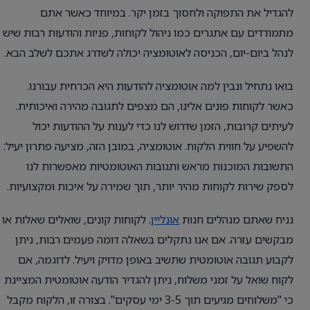
להגדיל את התפוקה ולחסוך בזמן יקר. במיוחד כאשר אתם
מתמודדים עם אתגרים כמו ניהול לקוחות, פניות והודעות רבות שיש
לנהל ביום-יום, הכניסה לאוטומציה יכולה לשדרג אתכם לשלב הבא.
בואו נתחיל ונבין למה אוטומציה להודעות היא הכרחית עבורנו.
כאשר לקוחות פונים אלינו, הם מצפים לתגובה מהירה ואיכותית.
לעיתים קרובות, הזמן שדרוש לנו כדי לענות על ההודעות יכול
להשפיע על חווית הלקוח. אוטומציה, במובן הזה, מציעה פתרון יעיל:
התשובות המוכנות מראש ותגובות האוטומטיות מאפשרות לנו
לספק שירות לקוחות מהיר יותר, תוך שמירה על איכות ומקצועיות.
נניח שאתם מנהלים חנות
אונליין
. לקוחות קונים, שואלים שאלות או
מבקשים עזרה. אם אנו נתקלים בשאלה דומה פעמים רבות, ניתן
לקבוע תגובה אוטומטית שתשיב באופן מדויק ויעיל. לדוגמה, אם
לקוח שואל על זמני משלוח, ניתן להגדיר הודעה אוטומטית המציינת
כי "משלוחים מגיעים תוך 3-5 ימי עסקים". בצורה זו, הלקוח מקבל