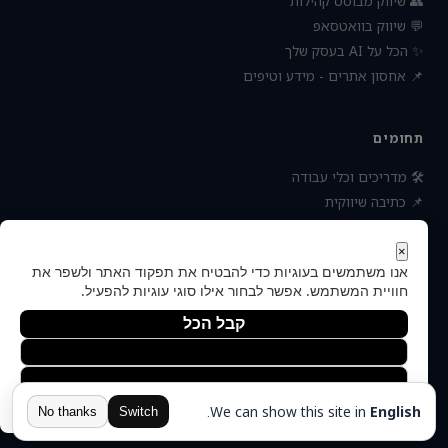
👥 שיווק מבוסס קהילות
💬 שיווק בוואטסאפ
✨ הכל על AI בעסק שלך
📌 אחסון אתרים - מידע וטיפים
תחומים
🛠 מדריכים וכלי עבודה
📌 כתיבה שיווקית
📌 socialbee מפלצת המדיה
📌 נטוורקינג וקשרים עסקיים
×
אנו משתמשים בעוגיות כדי להבטיח את תפקוד האתר ולשפר את
📌 חדשות כלכלה ועסקים
חוויית המשתמש. אפשר לבחור אילו סוגי עוגיות להפעיל.
קבל הכל
הסר לא הכרחיות
© 2026 — כל הזכויות
העדפות
הצהרת נגישות
תקנון ותנאי שימוש
פרטיות
אודות
שמורות
יצירת קשר
מדיניות הפרטיות
.
We can show this site in
English
הוקם ומקודם ע"י:
צימטים
No thanks
Switch