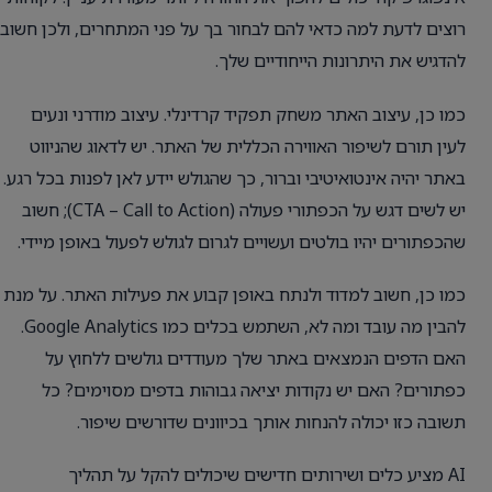
רוצים לדעת למה כדאי להם לבחור בך על פני המתחרים, ולכן חשוב
להדגיש את היתרונות הייחודיים שלך.
כמו כן, עיצוב האתר משחק תפקיד קרדינלי. עיצוב מודרני ונעים
לעין תורם לשיפור האווירה הכללית של האתר. יש לדאוג שהניווט
באתר יהיה אינטואיטיבי וברור, כך שהגולש יידע לאן לפנות בכל רגע.
יש לשים דגש על הכפתורי פעולה (CTA – Call to Action); חשוב
שהכפתורים יהיו בולטים ועשויים לגרום לגולש לפעול באופן מיידי.
כמו כן, חשוב למדוד ולנתח באופן קבוע את פעילות האתר. על מנת
להבין מה עובד ומה לא, השתמש בכלים כמו Google Analytics.
האם הדפים הנמצאים באתר שלך מעודדים גולשים ללחוץ על
כפתורים? האם יש נקודות יציאה גבוהות בדפים מסוימים? כל
תשובה כזו יכולה להנחות אותך בכיוונים שדורשים שיפור.
AI מציע כלים ושירותים חדישים שיכולים להקל על תהליך