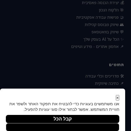
💰 יצירת הכנסה פאסיבית
🎯 הלקוח הנכון
🤝 פגישות עבודה אפקטיביות
👥 שיווק מבוסס קהילות
💬 שיווק בוואטסאפ
✨ הכל על AI בעסק שלך
📌 אחסון אתרים - מידע וטיפים
תחומים
🛠 מדריכים וכלי עבודה
📌 כתיבה שיווקית
📌 socialbee מפלצת המדיה
📌 נטוורקינג וקשרים עסקיים
×
אנו משתמשים בעוגיות כדי להבטיח את תפקוד האתר ולשפר את
📌 חדשות כלכלה ועסקים
חוויית המשתמש. אפשר לבחור אילו סוגי עוגיות להפעיל.
קבל הכל
הסר לא הכרחיות