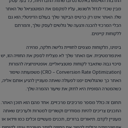
התרבות השימוש באינטרנט וברשתות החברתיות, כל בעל עסק
מבין שכדי לגדול ולשגשג, עליו למקסם את הפוטנציאל של האתר
שלו. האתר אינו רק כרטיס הביקור שלך בעולם הדיגיטלי; הוא גם
הכלי המרכזי להכנה והנעה של גולשים לעסק שלך, והמרתם
ללקוחות קיימים.
בימינו, הלקוחות מצפים לחוויית גלישה חלקה, מהירה
ואינפורמטיבית. אם האתר שלך לא מצליח לספק את החוויה הזו, יש
סיכוי גבוה שתאבד לקוחות פוטנציאליים. אופטימיזציה להמרות
(CRO – Conversion Rate Optimization) משמעותה שיפור
האתר כך שהגולשים יפנו לפעולה שאתה מעוניין להניע אותם אליה,
כשהמטרה הסופית היא לחזק את שיעור ההמרה שלך.
תחום זה כולל מספר מרכיבים מרכזיים. אחד מהם הוא תוכן האתר.
התכנים צריכים להיות מסודרים וקשורים למטרות ולערכים שאתה
מעוניין לקדם. תיאורים ברורים, תכנים מעשיים וכלים כמו ווידאו או
אינפוגרפיקה יכולים להפוך את החוויה ליותר מעוררת עניין. לקוחות