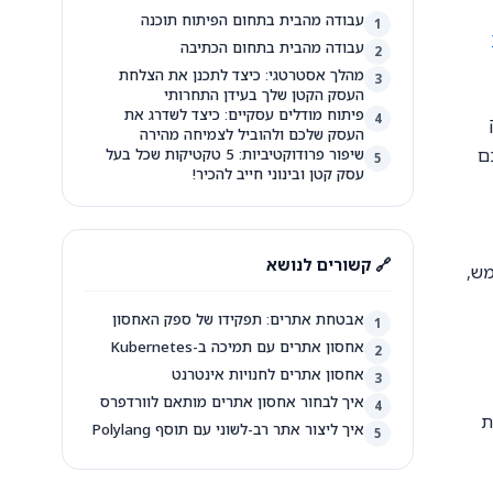
עבודה מהבית בתחום הפיתוח תוכנה
1
עבודה מהבית בתחום הכתיבה
2
מהלך אסטרטגי: כיצד לתכנן את הצלחת
3
העסק הקטן שלך בעידן התחרותי
פיתוח מודלים עסקיים: כיצד לשדרג את
4
העסק שלכם ולהוביל לצמיחה מהירה
ם
שיפור פרודוקטיביות: 5 טקטיקות שכל בעל
5
עסק קטן ובינוני חייב להכיר!
🔗 קשורים לנושא
מש,
אבטחת אתרים: תפקידו של ספק האחסון
1
אחסון אתרים עם תמיכה ב-Kubernetes
2
אחסון אתרים לחנויות אינטרנט
3
איך לבחור אחסון אתרים מותאם לוורדפרס
4
ת
איך ליצור אתר רב-לשוני עם תוסף Polylang
5