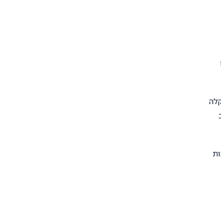
קלה
ות