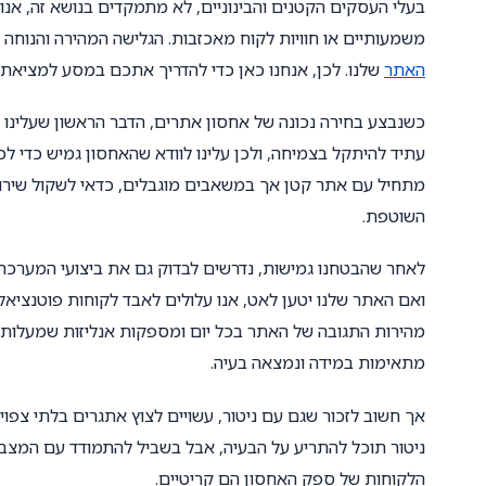
בעלי העסקים הקטנים והבינוניים, לא מתמקדים בנושא זה, אנו
משמעותיים או חוויות לקוח מאכזבות. הגלישה המהירה והנוחה 
האתר
שלנו. לכן, אנחנו כאן כדי להדריך אתכם במסע למציאת
כשנבצע בחירה נכונה של אחסון אתרים, הדבר הראשון שעלינו
עתיד להיתקל בצמיחה, ולכן עלינו לוודא שהאחסון גמיש כדי ל
מתחיל עם אתר קטן אך במשאבים מוגבלים, כדאי לשקול שירות
השוטפת.
לאחר שהבטחנו גמישות, נדרשים לבדוק גם את ביצועי המערכת 
ואם האתר שלנו יטען לאט, אנו עלולים לאבד לקוחות פוטנציאלי
מהירות התגובה של האתר בכל יום ומספקות אנליזות שמעלות א
מתאימות במידה ונמצאה בעיה.
אך חשוב לזכור שגם עם ניטור, עשויים לצוץ אתגרים בלתי צפ
ניטור תוכל להתריע על הבעיה, אבל בשביל להתמודד עם המצב ב
הלקוחות של ספק האחסון הם קריטיים.