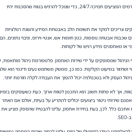
כאשר אנו בוחרים ספק אחסון, נדרשים אנחנו לוודא כי ישנם גורמים המציעים תמיכה 24/7, כדי שנוכל להרגיש בטוח שהסכנות יהיו
קים צריכים למקד את תשומת הלב באבטחת המידע והשגת רגולציות
סון אתרים שמציעים שכבות אבטחה נוספות, כגון חומות אש, אנטי-וירוס, וגיבוי נתונים, הם
 או מאחסנים מידע רגיש של לקוחות.
י הניהול שמסופקים על ידי שירות האחסון. פלטפורמת ניהול מותאמת, 
בוי ושחזור במיעוט הקלקות. כמו כן, ממשק משתמש נעים ודינמי הוא שלב
הול העסק ולא בטכנולגיה יכול להפוך את העבודה לקלה וזורמת יותר.
טווח, אך לא פחות חשוב הוא התכנון לטווח ארוך. כעת כשעוסקים בזמינ
אמנם שירותי ניטור ביצועים יכולים להתריע על בעיות, אולם אם האתר
ו אתכם כלל. לכן, בעת בחירת אחסון, עלינו להבטיח שהספק מציע את
S.
 להצלחתנו בעידן הדיגיטלי של היום. עלינו לבחור שירות המספק גמישות,