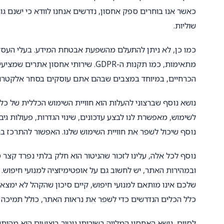
שוליות.
כמו כן, לא ניתן להתעלם מהשפעת אבטחת המידע. בעלי העס
מתאימות, כמו תקנות ה-GDPR. שירותי אח
הכרחיים, במיוחד במצבים שבהם אתם עוסקים בסחר אלקטרוני
נושא נוסף שברצוני להעלות הוא חוויית השימוש הכללית של כל
לשימוש, מאפשרת לנו לבצע עדכונים, שינוי הגדרות, פעולות גי
נוסף שיכול לשפר את חוויית השימוש שלנו. האפשור להתרכז בני
נוסף לכל אלה, עלינו לזכור שהניטור הוא חלק בלתי נפרד קצר 
ובמהירות האתר, יש לחשוב גם על אופטימיזציה למנועי חיפוש. 
שלכם אינו מותאם למנועי חיפוש, קיים סיכון שהקהל לא ימצא
כלל הכלים הנדרשים כדי לשפר את נראות האתר, כולל תמיכה ב-EO
לסיום, נושא האחסון המלווה בשירותי ניטור ביצועים הוא מהותי