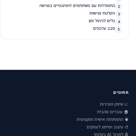
התמודדות עם משתתפים דומיננטיים בפגישה
2
הקלטת פגישות
3
כלים לניהול זמן
4
סבב עדכונים
5
תחומים
📈 שיווק ומכירות
🏠 עובדים מהבית
🧠 התפתחות אישית ומקצועית
🎨 עיצוב ומיתוג לעסקים
🤖 לתרגל AI בקלות!