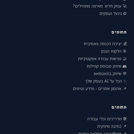
🚀 עסק חדש: מאיפה מתחילים?
⚙️ ניהול ועסקים
תחומים
💰 יצירת הכנסה פאסיבית
🎯 הלקוח הנכון
🤝 פגישות עבודה אפקטיביות
👥 שיווק מבוסס קהילות
💬 שיווק בוואטסאפ
✨ הכל על AI בעסק שלך
📌 אחסון אתרים - מידע וטיפים
תחומים
🛠 מדריכים וכלי עבודה
📌 כתיבה שיווקית
📌 socialbee מפלצת המדיה