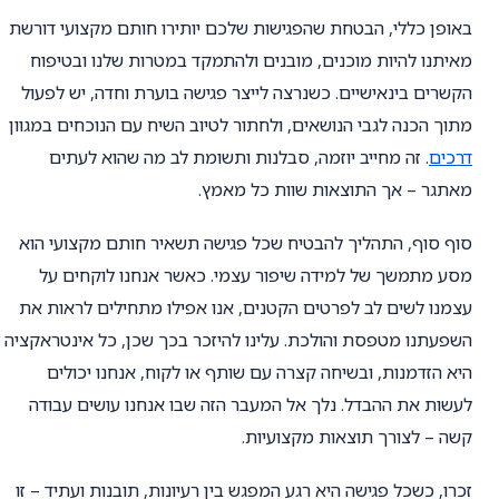
באופן כללי, הבטחת שהפגישות שלכם יותירו חותם מקצועי דורשת
מאיתנו להיות מוכנים, מובנים ולהתמקד במטרות שלנו ובטיפוח
הקשרים בינאישיים. כשנרצה לייצר פגישה בוערת וחדה, יש לפעול
מתוך הכנה לגבי הנושאים, ולחתור לטיוב השיח עם הנוכחים במגוון
דרכים
. זה מחייב יוזמה, סבלנות ותשומת לב מה שהוא לעתים
מאתגר – אך התוצאות שוות כל מאמץ.
סוף סוף, התהליך להבטיח שכל פגישה תשאיר חותם מקצועי הוא
מסע מתמשך של למידה שיפור עצמי. כאשר אנחנו לוקחים על
עצמנו לשים לב לפרטים הקטנים, אנו אפילו מתחילים לראות את
השפעתנו מטפסת והולכת. עלינו להיזכר בכך שכן, כל אינטראקציה
היא הזדמנות, ובשיחה קצרה עם שותף או לקוח, אנחנו יכולים
לעשות את ההבדל. נלך אל המעבר הזה שבו אנחנו עושים עבודה
קשה – לצורך תוצאות מקצועיות.
זכרו, כשכל פגישה היא רגע המפגש בין רעיונות, תובנות ועתיד – זו