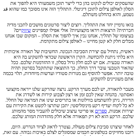
שהעסקים יכולים לנקוט בהן כדי לייצר תוכן משמעותי היא להפוך את
הסלון לאולפן צילום לתוכן דיגיטלי. התהליך הזה אינו מסובך כמו שהוא قد
נשמע, והוא בהחלט משתלם.
בואו נדמיין יחד את התהליך. רוצים ליצור סרטונים מושכים לתכני מדיה
חברתית? הרצאות וידאו מקצועיות? אולי אפילו קמפיינים
שיווק
יים?
בעיצומו של תהליך, אנחנו נבין איך להפוך את הסלון – המקום שבו אנחנו
מבלים חלק לא קטן מחיינו – לאולפן צילום מתקדמת.
ראשית, נתחיל עם יצירת הסביבה הנכונה. החשיבות של תאורה איכותית
היא בלתי ניתנת להכחשה. הקרן הראשונה שכדאי להשקיע בה היא
תאורה טבעית. אם יש לכם חלון גדול בסלון, זו ההזדמנות שלכם. ככל
שהאור הטבעי עובר דרך החלון, כך התוצאה שתתקבל בסרטון תהיה
טובה יותר. אפשר להוסיף גם מנורות סטודיו ועדשות מיוחדות, תלוי בכמה
אתם מעוניינים להשקיע.
מעבר לתאורה, יש לכם מערך הרקע. נרצה שהרקע שלנו ייראה מקצועי
ואסתטי. בהנחה שאין לכם זמן או רצון לצבוע קירות או לשדרג את
הדירה, ניתן להשתמש בווילונות או בתריסים שינו את המראה של החלל.
לא כל לקוח יעדיף רקע מינימליסטי; יתכן שתרצו לקשט את הקירות עם
יצירות אמנות,
ספרים
או פריטי עיצוב שיכולים להעביר מסר מהמותג
שלכם. הרקע הוא לא רק תפאורה אלא חלק מהזדהות המותג שלכם.
לאחר שיצרנו סביבת צילום מעולה, נצטרך לדאוג לציוד הנדרש. היום,
רובנו מחזיקים בטלפונים חכמים שמסוגלים לצלם באיכות גבוהה. עם זאת,