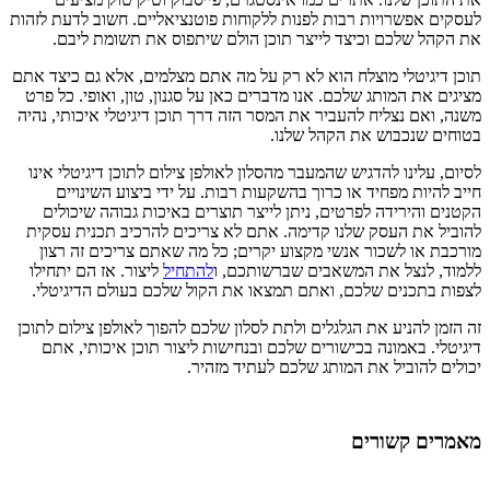
לעסקים אפשרויות רבות לפנות ללקוחות פוטנציאליים. חשוב לדעת לזהות
את הקהל שלכם וכיצד לייצר תוכן הולם שיתפוס את תשומת ליבם.
תוכן דיגיטלי מוצלח הוא לא רק על מה אתם מצלמים, אלא גם כיצד אתם
מציגים את המותג שלכם. אנו מדברים כאן על סגנון, טון, ואופי. כל פרט
משנה, ואם נצליח להעביר את המסר הזה דרך תוכן דיגיטלי איכותי, נהיה
בטוחים שנכבוש את הקהל שלנו.
לסיום, עלינו להדגיש שהמעבר מהסלון לאולפן צילום לתוכן דיגיטלי אינו
חייב להיות מפחיד או כרוך בהשקעות רבות. על ידי ביצוע השינויים
הקטנים והירידה לפרטים, ניתן לייצר תוצרים באיכות גבוהה שיכולים
להוביל את העסק שלנו קדימה. אתם לא צריכים להרכיב תכנית עסקית
מורכבת או לשכור אנשי מקצוע יקרים; כל מה שאתם צריכים זה רצון
ללמוד, לנצל את המשאבים שברשותכם, ו
להתחיל
ליצור. אז הם יתחילו
לצפות בתכנים שלכם, ואתם תמצאו את הקול שלכם בעולם הדיגיטלי.
זה הזמן להניע את הגלגלים ולתת לסלון שלכם להפוך לאולפן צילום לתוכן
דיגיטלי. באמונה בכישורים שלכם ובנחישות ליצור תוכן איכותי, אתם
יכולים להוביל את המותג שלכם לעתיד מזהיר.
מאמרים קשורים