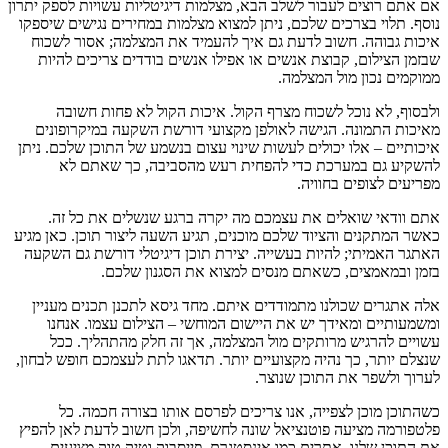
אם אתם רוצים לעבור לשלב הבא, מצלמות דיגיטליות עשויות לספק יתרון
נוסף. תלוי בצרכים שלכם, ניתן למצוא מצלמות במחירים נגישים שיספקו
איכות גבוהה. חשוב לדעת גם איך להעמיד את המצלמה; אסור לשכוח
שבזמן הצילום, קבוצת אנשים או אפילו אנשים בודדים צריכים להיות
ממוקמים נכון מול המצלמה.
ולבסוף, לא נוכל לשכוח מצרף הקול. איכות הקול לא פחות חשובה
מאיכות התמונה. הגישה לאולפן מקצועי דורשת השקעה במיקרופונים
איכותיים – אלו יכולים לעשות שינוי עצום בנשמע של התוכן שלכם. ניתן
להשקיע גם במערכת כדי להפחית רעש מהסביבה, כך שאתם לא
מפריעים לצופים בחוויה.
אתם וודאי שואלים את עצמכם מה יקרה ברגע שנשלים את כל זה.
כאשר המתקנים והציוד שלכם מוכנים, תגיע השעה ליצור תוכן. כאן מגיע
האתגר האמיתי; להיות בעשייה. יצירת תוכן דיגיטלי דורשת גם השקעה
בזמן ובמאמצים, כשאתם מנסים למצוא את הסגנון שלכם.
אלה אתגרים שכולנו מתמודדים איתם. מחד גיסא לתכנן תכנים מעניין
ומשמעותיים ומאידך יש את היישום המוחשי – הצילום עצמו. אנחנו
עשויים להרגיש מרותקים מול המצלמה, אך זה חלק מהתהליך. ככל
שנצלם יותר, כך נהיה מקצועיים יותר. תדאגו לתת לעצמכם חופש לבחון,
לערוך ולשפר את התוכן שנוצר.
כשהתוכן מוכן לצפייה, אנו צריכים לפרסם אותו בצורה חכמה. כל
פלטפורמה מציעה פוטנציאל שונה לחשיפה, ולכן חשוב לדעת לאן להפיץ
את התוכן שלנו. אתרים כמו אינסטגרם, פייסבוק וטיק טוק מציעים