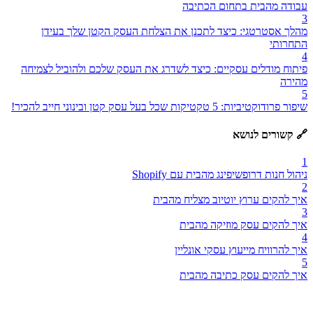
עבודה מהבית בתחום הכתיבה
3
מהלך אסטרטגי: כיצד לתכנן את הצלחת העסק הקטן שלך בעידן
התחרותי
4
פיתוח מודלים עסקיים: כיצד לשדרג את העסק שלכם ולהוביל לצמיחה
מהירה
5
שיפור פרודוקטיביות: 5 טקטיקות שכל בעל עסק קטן ובינוני חייב להכיר!
🔗 קשורים לנושא
1
ניהול חנות דרופשיפינג מהבית עם Shopify
2
איך להקים ערוץ יוטיוב מצליח מהבית
3
איך להקים עסק מוזיקה מהבית
4
איך להרוויח מייעוץ עסקי אונליין
5
איך להקים עסק כתיבה מהבית