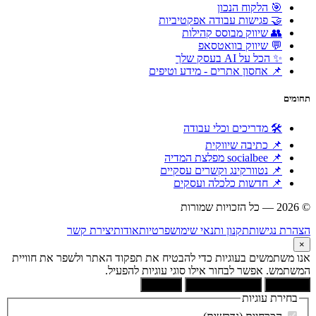
🎯 הלקוח הנכון
🤝 פגישות עבודה אפקטיביות
👥 שיווק מבוסס קהילות
💬 שיווק בוואטסאפ
✨ הכל על AI בעסק שלך
📌 אחסון אתרים - מידע וטיפים
תחומים
🛠 מדריכים וכלי עבודה
📌 כתיבה שיווקית
📌 socialbee מפלצת המדיה
📌 נטוורקינג וקשרים עסקיים
📌 חדשות כלכלה ועסקים
© 2026 — כל הזכויות שמורות
הוקם ומקודם ע"י:
צימטים
הצהרת נגישות
תקנון ותנאי שימוש
פרטיות
אודות
יצירת קשר
×
אנו משתמשים בעוגיות כדי להבטיח את תפקוד האתר ולשפר את חוויית
המשתמש. אפשר לבחור אילו סוגי עוגיות להפעיל.
קבל הכל
הסר לא הכרחיות
העדפות
בחירת עוגיות