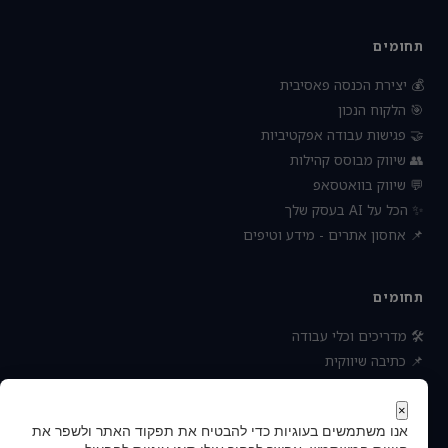
תחומים
💰 יצירת הכנסה פאסיבית
🎯 הלקוח הנכון
🤝 פגישות עבודה אפקטיביות
👥 שיווק מבוסס קהילות
💬 שיווק בוואטסאפ
✨ הכל על AI בעסק שלך
📌 אחסון אתרים - מידע וטיפים
תחומים
🛠 מדריכים וכלי עבודה
📌 כתיבה שיווקית
📌 socialbee מפלצת המדיה
📌 נטוורקינג וקשרים עסקיים
×
אנו משתמשים בעוגיות כדי להבטיח את תפקוד האתר ולשפר את
📌 חדשות כלכלה ועסקים