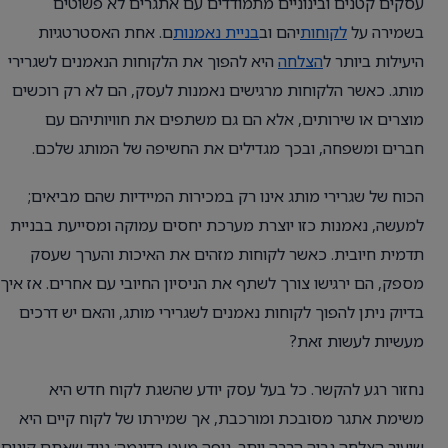
עסקים קטנים ובינוניים מתמודדים עם אתגרים לא פשוטים
בשמירה על
לקוחות
יהם וב
בניית נאמנות
ם. אחת האסטרטגיות
היעילות ביותר ל
הצלחה
היא להפוך את הלקוחות הנאמנים לשגרירי
מותג. כאשר הלקוחות מרגישים נאמנות לעסק, הם לא רק רוכשים
מוצרים או שירותים, אלא הם גם משתפים את חוויותיהם עם
חברים ומשפחה, ובכך מגדילים את החשיפה של המותג שלכם.
הכוח של שגרירי מותג אינו רק במכירות המיידיות שהם מביאים;
למעשה, נאמנות כזו יוצרת מערכת יחסים עמוקה ומסייעת בבניית
תדמית חיובית. כאשר לקוחות מזהים את האיכות והערך שעסק
מספק, הם ירגישו צורך לשתף את הניסיון החיובי עם אחרים. אז איך
בדיוק ניתן להפוך לקוחות נאמנים לשגרירי מותג, והאם יש דרכים
מעשיות לעשות זאת?
נחזור רגע להקשר. כל בעל עסק יודע שהשגת לקוח חדש היא
משימת אתגר מסובכת ומורכבת, אך שמירתו של לקוח קיים היא
שיעור הצלחה גבוה הרבה יותר. נוּפה מעט בדוגמה: נגיד שאתם קונים