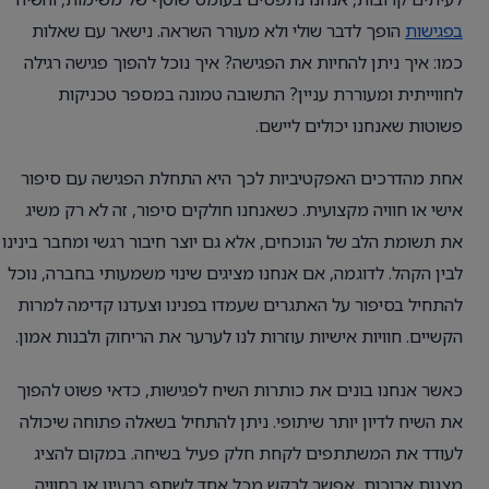
בפגישות
הופך לדבר שולי ולא מעורר השראה. נישאר עם שאלות
כמו: איך ניתן להחיות את הפגישה? איך נוכל להפוך פגישה רגילה
לחווייתית ומעוררת עניין? התשובה טמונה במספר טכניקות
פשוטות שאנחנו יכולים ליישם.
אחת מהדרכים האפקטיביות לכך היא התחלת הפגישה עם סיפור
אישי או חוויה מקצועית. כשאנחנו חולקים סיפור, זה לא רק משיג
את תשומת הלב של הנוכחים, אלא גם יוצר חיבור רגשי ומחבר בינינו
לבין הקהל. לדוגמה, אם אנחנו מציגים שינוי משמעותי בחברה, נוכל
להתחיל בסיפור על האתגרים שעמדו בפנינו וצעדנו קדימה למרות
הקשיים. חוויות אישיות עוזרות לנו לערער את הריחוק ולבנות אמון.
כאשר אנחנו בונים את כותרות השיח לפגישות, כדאי פשוט להפוך
את השיח לדיון יותר שיתופי. ניתן להתחיל בשאלה פתוחה שיכולה
לעודד את המשתתפים לקחת חלק פעיל בשיחה. במקום להציג
מצגות ארוכות, אפשר לבקש מכל אחד לשתף ברעיון או בחוויה