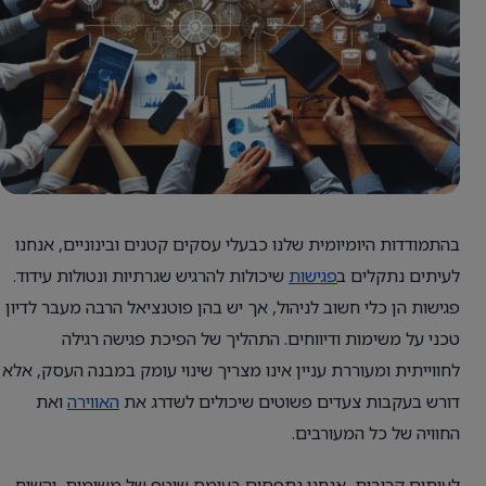
בהתמודדות היומיומית שלנו כבעלי עסקים קטנים ובינוניים, אנחנו
לעיתים נתקלים ב
פגישות
שיכולות להרגיש שגרתיות ונטולות עידוד.
פגישות הן כלי חשוב לניהול, אך יש בהן פוטנציאל הרבה מעבר לדיון
טכני על משימות ודיווחים. התהליך של הפיכת פגישה רגילה
לחווייתית ומעוררת עניין אינו מצריך שינוי עומק במבנה העסק, אלא
דורש בעקבות צעדים פשוטים שיכולים לשדרג את
האווירה
ואת
החוויה של כל המעורבים.
לעיתים קרובות, אנחנו נתפסים בעומס שוטף של משימות, והשיח