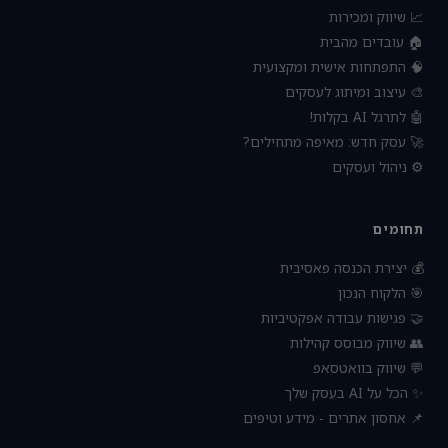
📈 שיווק ומכירות
🏠 עובדים מהבית
🧠 התפתחות אישית ומקצועית
🎨 עיצוב ומיתוג לעסקים
🤖 לתרגל AI בקלות!
🚀 עסק חדש: מאיפה מתחילים?
⚙️ ניהול ועסקים
תחומים
💰 יצירת הכנסה פאסיבית
🎯 הלקוח הנכון
🤝 פגישות עבודה אפקטיביות
👥 שיווק מבוסס קהילות
💬 שיווק בוואטסאפ
✨ הכל על AI בעסק שלך
📌 אחסון אתרים - מידע וטיפים