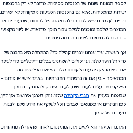
לספק תמונות שונות של הכנסות פסיביות. מדובר לא רק בהכנסות
ישירות מהמכירות, אלא גם בהכנסות המגיעות ממקורות לא ישירים.
דמיינו לעצמכם שיש לכם קהילה נאמנה של לקוחות, שמעריכים את
המוצרים שלכם ומוכנים לשלם עבור תוכן, סדנאות, או ליווי מקצועי
– זו התחלה מצוינת ליצירת הכנסה פסיבית.
אך ראשית, איך אנחנו יוצרים קהילה כזו? ההתחלה היא בהבנה של
מי קהל היעד שלנו. אנו יכולים להשתמש בכלים דיגיטליים כדי לשפר
את האינטראקציה עם הלקוחות שלנו. מציאת הפלטפורמה
המתאימה – בין אם זה ברשתות החברתיות, באתר אישי או פורום –
היא קריטית. עלינו לעודד שיח, לעודד פידבק ולהתמקד בתוכן
שבאמת מעניין את
חברי הקהילה
שלנו. ניתן לארגן אירועים און-ליין,
כמו וובינרים או מפגשים, שבהם נוכל לשתף את הידע שלנו ולבנות
מערכת של אמון.
האתגר העיקרי הוא לקיים את המומנטום לאחר שהקהילה מתהווית.