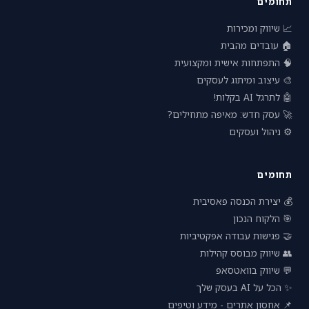
תחומים
📈 שיווק ומכירות
🏠 עובדים מהבית
🧠 התפתחות אישית ומקצועית
🎨 עיצוב ומיתוג לעסקים
🤖 לתרגל AI בקלות!
🚀 עסק חדש: מאיפה מתחילים?
⚙️ ניהול ועסקים
תחומים
💰 יצירת הכנסה פאסיבית
🎯 הלקוח הנכון
🤝 פגישות עבודה אפקטיביות
👥 שיווק מבוסס קהילות
💬 שיווק בוואטסאפ
✨ הכל על AI בעסק שלך
📌 אחסון אתרים - מידע וטיפים