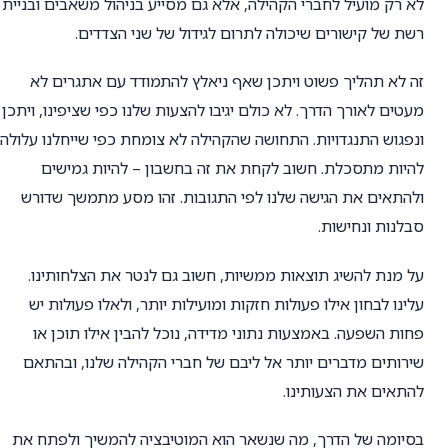
לא רק מועיל לחברי הקהילה, אלא גם מסייע בניהול משאבים ובניית
רשת של קישורים שיכולה לתרום לגידול של שני הצדדים.
זה לא תהליך פשוט ויתכן שאף ניאלץ להתמודד עם אתגרים לא
מעטים לאורך הדרך. לא כולם יגיבו להצעות שלנו כפי שציפינו, ויתכן
ונפגוש התנגדויות. התחושה שהקהילה לא צומחת כפי שייחלנו עלולה
להיות מתסכלת. חשוב לקחת את זה בחשבון – להיות גמישים
ולהתאים את הגישה שלנו לפי התגובות. זהו מסע מתמשך שדורש
סבלנות ונחישות.
על מנת להשיג תוצאות ממשיות, חשוב גם לנטר את הצלחותינו.
עלינו לבחון אילו פעולות חזקות ומועילות יותר, ולאלו פעולות יש
פחות השפעה. באמצעות נתוני מדידה, נוכל להבין אילו תוכן או
שירותים מדברים יותר אל ליבם של חברי הקהילה שלנו, ובהתאם
להתאים את הצעותינו.
בסיומה של הדרך, מה שנשאר הוא המוטיבציה להמשיך ולפתח את