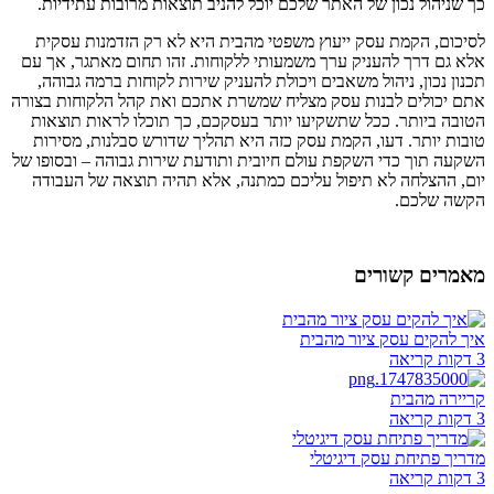
כך שניהול נכון של האתר שלכם יוכל להניב תוצאות מרובות עתידיות.
לסיכום, הקמת עסק ייעוץ משפטי מהבית היא לא רק הזדמנות עסקית
אלא גם דרך להעניק ערך משמעותי ללקוחות. זהו תחום מאתגר, אך עם
תכנון נכון, ניהול משאבים ויכולת להעניק שירות לקוחות ברמה גבוהה,
אתם יכולים לבנות עסק מצליח שמשרת אתכם ואת קהל הלקוחות בצורה
הטובה ביותר. ככל שתשקיעו יותר בעסקכם, כך תוכלו לראות תוצאות
טובות יותר. דעו, הקמת עסק כזה היא תהליך שדורש סבלנות, מסירות
השקעה תוך כדי השקפת עולם חיובית ותודעת שירות גבוהה – ובסופו של
יום, ההצלחה לא תיפול עליכם כמתנה, אלא תהיה תוצאה של העבודה
הקשה שלכם.
מאמרים קשורים
איך להקים עסק ציור מהבית
3 דקות קריאה
קריירה מהבית
3 דקות קריאה
מדריך פתיחת עסק דיגיטלי
3 דקות קריאה