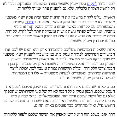
להבין כיצד
להקים
עסק ייעוץ משפטי בצורה מקצועית ומעמיקה, ובכך לא
רק להשיג הצלחה כלכלית אלא גם להעניק ערך אמיתי ללקוחות.
ראשית, עלינו לקחת בחשבון את היתרונות שבהקמת עסק ייעוץ משפטי
מהבית. לא מדובר רק בניהול עסק עצמאי, אלא גם ב
יצירת
קשרים
משמעותיים עם לקוחות. כאשר אנחנו עובדים בעסק קטן או בינוני
מהבית, אנו יכולים לפתח גישה אישית ומעמיקה יותר לכל לקוח. לקוחות
רבים מעריכים את הגישה הזו ורואים בה יתרון כאשר מדובר במקצועות
כמו עריכת דין וייעוץ משפטי.
אחת השאלות המרכזיות שעליכם להתמודד איתן היא האם יש לכם את
הכישורים הנדרשים לפתיחת עסק כזה. כמובן שכדי להעניק ייעוץ משפטי,
יש צורך ברקע משפטי מתאים, לרוב תואר ראשון במשפטים ורישיון
לעסוק בעריכת דין. אבל המיומנויות החשובות אינן מסתכמות רק בכך;
הבנת צרכי הלקוחות, יכולת תקשורת גבוהה ומעבר לכך, יכולת לייצר
פתרונות יצירתיים ומשבריים לבעיות משפטיות – אלו הם המפתחות
להצלחה בעסק ייעוץ משפטי מהבית.
כעת, לאחר שהבנתם את הידע והכישורים הנדרשים, עליכם לתכנן את
העסק שלכם. תכנון עסקי כולל הבנה לא רק של סוגי השירותים שתספקו
אלא גם של השוק שלכם והלקוחות הפוטנציאליים. כדאי לבדוק אילו
צרכים קיימים בתחום המשפטי באזורכם, האם ישנם תת-תחומים שבהם
החשש גדל, ואילו מתחרים כבר פועלים באותו תחום.
דרך אגב, בשלב הזה הוא קריטי לאפיין את הנישה שלכם ולעזור ללקוחות