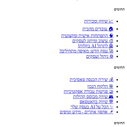
תחומים
📈 שיווק ומכירות
🏠 עובדים מהבית
🧠 התפתחות אישית ומקצועית
🎨 עיצוב ומיתוג לעסקים
🤖 לתרגל AI בקלות!
🚀 עסק חדש: מאיפה מתחילים?
⚙️ ניהול ועסקים
תחומים
💰 יצירת הכנסה פאסיבית
🎯 הלקוח הנכון
🤝 פגישות עבודה אפקטיביות
👥 שיווק מבוסס קהילות
💬 שיווק בוואטסאפ
✨ הכל על AI בעסק שלך
📌 אחסון אתרים - מידע וטיפים
תחומים