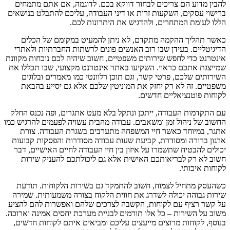
להבין מדוע הם צריכים לבחור דווקא בכם. לדוגמה, אם אתם מתמחים
ברישוי עסקים, השקעות זרות או דיני העבודה, עליכם להתבלט בנושאים
הללו לעומת המתחרים, ולהדגיש את היתרונות לכם.
כאשר תהליך ההקמה מתקדם, לא ניתן להמעיט במקומם של הכלים
הדיגיטליים. בעידן שבו רוב האנשים פונים לרשתות החברתיות ולאתרי
אינטרנט כדי לחפש שירותים משפטיים, חשוב שיהיה לכם נוכחות מקוונת
שמייצגת אתכם כראוי. השקיעו באתר אינטרנט מקצועי, שבו תכללו את
השירותים שלכם, פרטי קשר, וגם תוכן רלוונטי כמו מאמרים ובלוגים
משפטיים. זה לא רק יחזק את המוניטין שלכם אלא גם יסייע בהבאת
לקוחות פוטנציאליים חדשים.
עם התקדמות העבודה, ייתכן ונתקל בלא מעט אתגרים, ופה נכנס החלק
החשוב של ניהול זמן ומשאבים. עבודה מהבית עשויה לפעמים להרגיש כמו
אתגר, במיוחד כאשר חיי המשפחה מתערבים בשגרת העבודה. צורת
ארגון ברורה ומסודרת, קביעת שעות עבודה מסודרות והפסקות קבועות
יכולים להבטיח שתשמרו על איזון בין חיי העבודה לחיים האישיים, דבר
חשוב לא רק לבריאותכם האישית אלא גם ליכולתכם להעניק שירות
לקוחות איכותי.
כשהעסק מתחיל לצמוח, חשוב להתמקד גם בשירות הלקוחות. תודעת
שירות גבוהה יכולה לשדרג את חווית הלקוח בצורה משמעותית. שמירה
על קשר רציף עם לקוחות, הקשבה לצרכים שלהם ואפשרות להם להציע
משוב על השירות – כל אלו תורמים לבניית מערכת יחסים אמינה וארוכה.
בנוסף, לקוחות מרוצים מייעצים עליכם ומביאים איתם לקוחות חדשים,