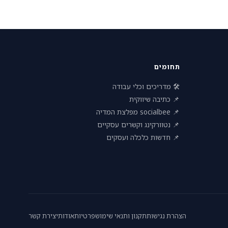
תחומים
🛠 מדריכים וכלי עבודה
📌 כתיבה שיווקית
📌 socialbee מפלצת המדיה
📌 נטוורקינג וקשרים עסקיים
📌 חדשות כלכלה ועסקים
הצהרת נגישות
תקנון ותנאי שימוש
פרטיות
אודות
יצירת קשר