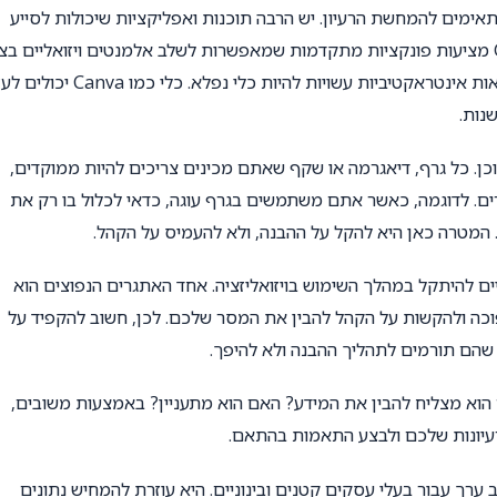
אימים להמחשת הרעיון. יש הרבה תוכנות ואפליקציות שיכולות לסייע
בעיצוב גרפים ומצגות. לדוגמה, PowerPoint ו-Google Slides מציעות פונקציות מתקדמות שמאפשרות לשלב אלמנטים ויזואליים 
קלה ונוחה. אם אתם רוצה להציג נתוני מכירות ספציפיים, טבלאות אינטראקטיביות עשויות להיות כלי נפלא. כלי
נות.
כן. כל גרף, דיאגרמה או שקף שאתם מכינים צריכים להיות ממוקדים,
ם. לדוגמה, כאשר אתם משתמשים בגרף עוגה, כדאי לכלול בו רק את
. המטרה כאן היא להקל על ההבנה, ולא להעמיס על הקהל.
ים להיתקל במהלך השימוש בויזואליזציה. אחד האתגרים הנפוצים הוא
פוכה ולהקשות על הקהל להבין את המסר שלכם. לכן, חשוב להקפיד על
 שהם תורמים לתהליך ההבנה ולא להיפך.
ם הוא מצליח להבין את המידע? האם הוא מתעניין? באמצעות משובים,
רעיונות שלכם ולבצע התאמות בהתאם.
רב ערך עבור בעלי עסקים קטנים ובינוניים. היא עוזרת להמחיש נתונים