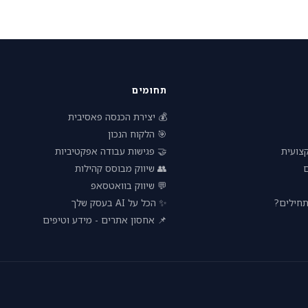
תחומים
💰 יצירת הכנסה פאסיבית
🎯 הלקוח הנכון
🤝 פגישות עבודה אפקטיביות
🧠 הת
👥 שיווק מבוסס קהילות

💬 שיווק בוואטסאפ
✨ הכל על AI בעסק שלך
🚀 עסק 
📌 אחסון אתרים - מידע וטיפים