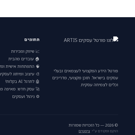
תחומים
📈 שיווק ומכירות
🏠 עובדים מהבית
פתחות אישית ומקצועית
פורטל הידע המקצועי לעצמאים ובעלי
 עיצוב ומיתוג לעסקים
עסקים בישראל. תוכן מקצועי, מדריכים
🤖 לתרגל AI בקלות!
וכלים לצמיחה עסקית.
חדש: מאיפה מתחילים?
⚙️ ניהול ועסקים
© 2026 — כל הזכויות שמורות
צימטים
הוקם ומקודם ע"י: