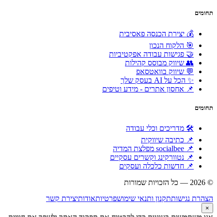
תחומים
💰 יצירת הכנסה פאסיבית
🎯 הלקוח הנכון
🤝 פגישות עבודה אפקטיביות
👥 שיווק מבוסס קהילות
💬 שיווק בוואטסאפ
✨ הכל על AI בעסק שלך
📌 אחסון אתרים - מידע וטיפים
תחומים
🛠 מדריכים וכלי עבודה
📌 כתיבה שיווקית
📌 socialbee מפלצת המדיה
📌 נטוורקינג וקשרים עסקיים
📌 חדשות כלכלה ועסקים
© 2026 — כל הזכויות שמורות
הוקם ומקודם ע"י:
צימטים
הצהרת נגישות
תקנון ותנאי שימוש
פרטיות
אודות
יצירת קשר
×