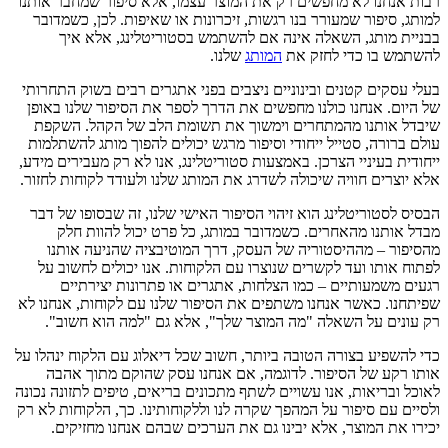
רבות אנחנו לא מחפשים רק את המוצר עצמו, אלא סיפור שמחבר אותנו
למותג, סיפור שמעורר בנו רגשות, זיכרונות או שאיפות. לכן, כשמדובר
בבניית מותג, השאלה אינה אם להשתמש בסטוריטלינג, אלא איך
להשתמש בו כדי לחזק את
המותג
שלנו.
בעלי עסקים קטנים ובינוניים ניצבים בפני אתגרים רבים בשוק התחרותי
של היום. אנחנו כולנו מחפשים את הדרך לספר את הסיפור שלנו באופן
שיבדל אותנו מהמתחרים וימשוך את תשומת הלב של הקהל. השקפת
עולם ברורה, סטייל ייחודי וסיפור מרגש יכולים להפוך מותג להשתלמות
ייחודית בעיניי הצרכן. באמצעות סטוריטלינג, אנו לא רק מעבירים מידע,
אלא יוצרים חוויה שיכולה לשדרג את המותג שלנו ולעודד לקוחות לחזור.
הבסיס לסטוריטלינג הוא זיהוי הסיפור האישי שלנו, זה שבסופו של דבר
מבדל אותנו מהאחרים. כשמדובר במותג, כל פרט יכול להוות חלק
מהסיפור – מההיסטוריה של העסק, דרך המוטיבציה שהניעה אותנו
לפתוח אותו ועד לקשרים שנוצרו עם הלקוחות. אנו יכולים לחשוב על
רגעים משמעותיים – כמו הצלחות, אתגרים או פתרונות יצירתיים
שפיתחנו. כאשר אנחנו משתפים את הסיפור שלנו עם לקוחות, אנחנו לא
רק עונים על השאלה "מה המוצר שלך", אלא גם "למה הוא חשוב".
כדי להשפיע בצורה הטובה ביותר, חשוב שכל דיאלוג עם הלקוח ינהלו על
אותו רקע של הסיפור. לדוגמה, אם אנחנו עסק שהוקם מתוך אהבה
לאוכל ובריאות, אנו עשויים לשתף מתכונים בריאים, טיפים לתזונה נכונה
ולסיים עם סיפור על המהפך שקרה לנו וללקוחותינו. כך, הלקוחות לא רק
יכירו את המוצר, אלא יבינו גם את הערכים שבהם אנחנו מחזיקים.