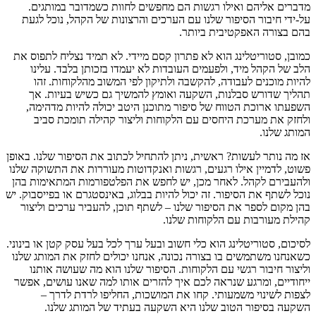
מדברים אליהם ואילו רגשות הם מחפשים לחוות כשמדובר במותגים.
על-ידי חיבור הסיפור שלנו עם הערכים והרצונות של הקהל, נוכל לגעת
בהם בצורה האפקטיבית ביותר.
כמובן, סטוריטלינג הוא לא פתרון קסם מיידי. לא תמיד נצליח לתפוס את
הלב של הקהל מיד, ולפעמים העובדות לא יעמדו בזכותן בלבד. עלינו
להיות מוכנים לעבודה, להקשבה ולתיקון לפי המשוב מהלקוחות. זהו
תהליך שדורש סבלנות, השקעה ואומץ להמשיך גם כשיש בעיות. אך
השפעתו ארוכת הטווח של סיפור מתוכנן היטב יכולה להיות מדהימה,
ולחזק את מערכת היחסים עם הלקוחות וליצור קהילה תומכת סביב
המותג שלנו.
אז מה נותר לעשות? ראשית, ניתן להתחיל לכתוב את הסיפור שלנו. באופן
פשוט, לדמיין אילו רגעים, רגשות ואנקדוטות מעוררות את התשוקה שלנו
ולהעבירם לקהל. לאחר מכן, יש לחפש את הפלטפורמות המתאימות בהן
נוכל לשתף את הסיפור. זה יכול להיות בבלוג, באינסטגרם או בפייסבוק. יש
בהן מקום לספר את הסיפור שלנו – לשתף תוכן, להעביר ערכים וליצור
קהילת מעורבות עם הלקוחות שלנו.
לסיכום, סטוריטלינג הוא כלי חשוב ובעל ערך לכל בעל עסק קטן או בינוני.
כשאנחנו משתמשים בו בצורה נכונה, אנחנו יכולים לחזק את המותג שלנו
וליצור חיבור רגשי עם הלקוחות. הסיפור שלנו הוא מה שעושה אותנו
ייחודיים, ומרגע שנראה לכם איך להזרים אותו למה שאנו עושים, אפשר
לצפות לשינוי משמעותי. קחו את המושכות, החליפו לרדת לדרך –
השקעה בסיפור הטוב שלנו היא השקעה בעתיד של המותג שלנו.