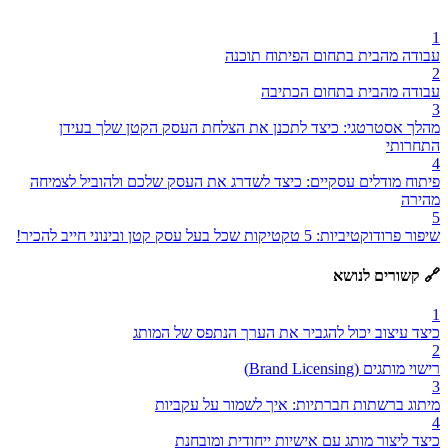
1
עבודה מהבית בתחום הפיתוח תוכנה
2
עבודה מהבית בתחום הכתיבה
3
מהלך אסטרטגי: כיצד לתכנן את הצלחת העסק הקטן שלך בעידן
התחרותי
4
פיתוח מודלים עסקיים: כיצד לשדרג את העסק שלכם ולהוביל לצמיחה
מהירה
5
שיפור פרודוקטיביות: 5 טקטיקות שכל בעל עסק קטן ובינוני חייב להכיר!
🔗 קשורים לנושא
1
כיצד עיצוב יכול להגביר את הערך הנתפס של המותג
2
רישוי מותגים (Brand Licensing)
3
מיתוג ברשתות חברתיות: איך לשמור על עקביות
4
כיצד ליצור מותג עם אישיות ייחודית ומובחנת