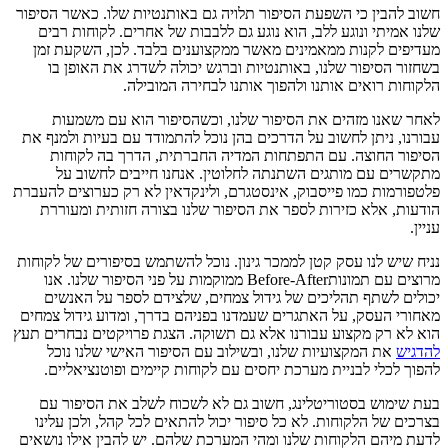
חשוב להבין כי השפעת הסיפור תלויה גם באותנטיות שלו. כאשר הסיפור
שלנו אמיתי ונוגע ללב, הוא נוגע גם ללבבות של אחרים. לקוחות רבים
מעדיפים לקנות ממאמינים מאשר ממקצוענים בלבד. לכן, השקעת זמן
בשחזור הסיפור שלנו, באותנטיות וברגש יכולה לשדרג את האופן בו
הלקוחות רואים אותנו ולהפוך אותנו לבחירה המובילה.
לאחר שאנו מזהים את הסיפור שלנו, וכשהסיפור הוא עם משמעות
עבורנו, ניתן לחשוב על הדרכים בהן נוכל להתמודד עם בעיות ולמנף את
הסיפור החוצה. עם התפתחות המדיה החברתית, הדרך בה לקוחות
מתקשרים עם מותגים השתנתה לחלוטין. אנחנו חייבים לחשוב על
פלטפורמות כמו פייסבוק, אינסטגרם, ולינקדאין לא רק כערוצים להעברת
הודעות, אלא כזירות לספר את הסיפור שלנו בצורה חזותית ומעוררת
עניין.
נניח שיש לנו עסק קטן לממכר גינון. נוכל להשתמש בסיפורים של לקוחות
מרוצים עם תמונותBefore-After ממוקמות על פני הסיפור שלנו. אנו
יכולים לשתף תהליכים של גידול צמחים, שלצידם לספר על האנשים
מאחורי העסק, על האתגרים שעמדנו בפניהם בדרך, ומדוע גידול צמחים
הוא לא רק מקצוע עבורנו אלא גם תשוקה. הצגת פרויקטים נבחרים תעץ
להדגיש
את המקצועיות שלנו, ובשילוב עם הסיפור האישי שלנו נוכל
להפוך לכלי לבניית מערכת יחסים עם לקוחות קיימים ופוטנציאליים.
בעת שימוש בסטוריטלינג, חשוב גם לא לשכוח לשלב את הסיפור עם
בצרכים של הלקוחות. לא כל סיפור יכול להתאים לכל קהל, ולכן עלינו
לדעת מיהם הלקוחות שלנו ומהי המערכת שלהם. יש להבין אילו נושאים