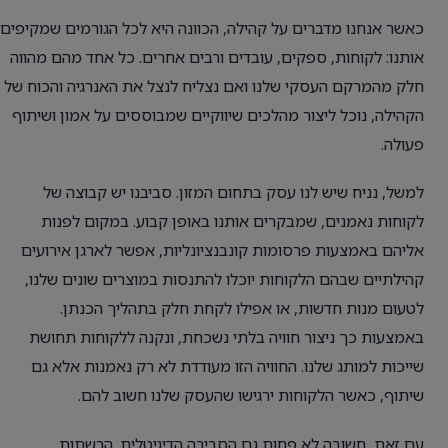
כאשר אנחנו מדברים על קהילה, הכוונה היא לכל הגורמים שמקיפים
אותנו: לקוחות, ספקים, עובדים ורבים אחרים. כל אחד מהם מהווה
חלק מהמרקם העסקי שלנו ואם נצליח לנצל את האנרגיה והכוח של
הקהילה, נוכל ליצור מהלכים שיווקיים שמבוססים על אמון ושיתוף
פעולה.
למשל, נניח שיש לנו עסק בתחום המזון. סביבנו יש קבוצה של
לקוחות נאמנים, שמבקרים אותנו באופן קבוע. במקום לפנות
אליהם באמצעות פרסומות קונבנציונליות, אפשר לארגן אירועים
קהילתיים שבהם הלקוחות יוכלו להתנסות במוצרים שונים שלנו,
לטעום מנות חדשות, או אפילו לקחת חלק בתהליך הכנתן.
באמצעות כך ניצור חוויה בלתי נשכחת, ונקנה ללקוחות תחושת
שייכות למותג שלנו. החוויה הזו מעודדת לא רק נאמנות אלא גם
שיתוף, כאשר הלקוחות ירגישו שהעסק שלנו חשוב להם.
עם זאת, חשובה לא פחות גם הסביבה הדיגיטלית. הרשתות