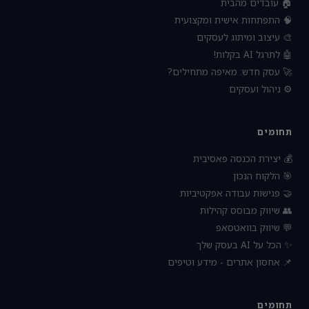
🏠 עובדים מהבית
🧠 התפתחות אישית ומקצועית
🎨 עיצוב ומיתוג לעסקים
🤖 לתרגל AI בקלות!
🚀 עסק חדש: מאיפה מתחילים?
⚙️ ניהול ועסקים
תחומים
💰 יצירת הכנסה פאסיבית
🎯 הלקוח הנכון
🤝 פגישות עבודה אפקטיביות
👥 שיווק מבוסס קהילות
💬 שיווק בוואטסאפ
✨ הכל על AI בעסק שלך
📌 אחסון אתרים - מידע וטיפים
תחומים