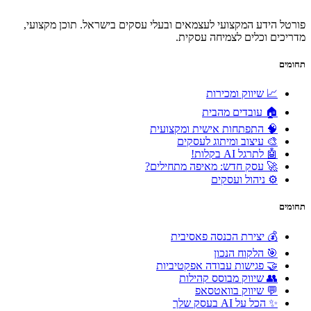
פורטל הידע המקצועי לעצמאים ובעלי עסקים בישראל. תוכן מקצועי,
מדריכים וכלים לצמיחה עסקית.
תחומים
📈 שיווק ומכירות
🏠 עובדים מהבית
🧠 התפתחות אישית ומקצועית
🎨 עיצוב ומיתוג לעסקים
🤖 לתרגל AI בקלות!
🚀 עסק חדש: מאיפה מתחילים?
⚙️ ניהול ועסקים
תחומים
💰 יצירת הכנסה פאסיבית
🎯 הלקוח הנכון
🤝 פגישות עבודה אפקטיביות
👥 שיווק מבוסס קהילות
💬 שיווק בוואטסאפ
✨ הכל על AI בעסק שלך