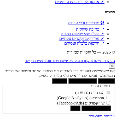
📌 אחסון אתרים - מידע וטיפים
תחומים
🛠 מדריכים וכלי עבודה
📌 כתיבה שיווקית
📌 socialbee מפלצת המדיה
📌 נטוורקינג וקשרים עסקיים
📌 חדשות כלכלה ועסקים
© 2026 — כל הזכויות שמורות
הוקם ומקודם ע"י:
צימטים
הצהרת נגישות
תקנון ותנאי שימוש
פרטיות
אודות
יצירת קשר
×
אנו משתמשים בעוגיות כדי להבטיח את תפקוד האתר ולשפר את חוויית
המשתמש. אפשר לבחור אילו סוגי עוגיות להפעיל.
קבל הכל
הסר לא הכרחיות
העדפות
בחירת עוגיות
הכרחיות (נדרשות)
אנליטיקה (Google Analytics)
שיווק/פרסום (Facebook/Ads)
שמור את הבחירה
בטל
מדיניות הפרטיות