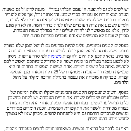
יש לשים לב גם לתופעת ה"עומס הבלתי נגמר" – מענה לדוא"ל גם בשעות
הערב המאוחרות או עבודה בסוף שבוע. זהו אתגר גדול, אך עלינו להגדיר
גבולות ברורים. יש להציב שעות מסוימות שבהן אנו מחויבים לא לעבוד,
ולסייע לשכנע את צוות העובדים שלנו לנהוג בדרך דומה. זה לא רק מונע
לחץ, אלא גם מאפשר לנו להיות יעילים יותר במהלך שעות העבודה,
מכיוון שאנחנו לא מרגישים שאנחנו עובדים במדינת סדנת יתר.
כעסקים קטנים ובינוניים, עלינו להיות מודעים גם לניהול הזמן שלנו בצורה
נבונה. גישה חכמה לניהול הזמן יכולה לסייע בהפחתת הלחצים בעבודה
מהבית. כדאי לתכנן את היום ולהקצות
משימות
לפי סדר עדיפות. ניסיון
לא לבצע מספר מטלות בו זמנית ישפר את פרודוקטיביותכם ויאפשר לכם
להרגיש גאווה על הישגים יומיים. אחת הגישות הנפוצות בתחום זה היא
טכניקת הפומודורו – עבודה ממוקדת של 25 דקות ולאחר מכן הפסקה
קצרה. טכניקה זו מוכיחה את עצמה בהגדלת הריכוז ומקלה על ניהול
הלחצים.
בנוסף, חשוב שהעסקים הקטנים והבינוניים ישקלו תועלות וזמינות של
כלים טכנולוגיים שיכולים לשדרג את חוויית העבודה. יש לקחת בחשבון
כלים לניהול פרויקטים, בעזרתם אפשר לעקוב אחרי התקדמות הצוות
בצורה מסודרת ולשפר את התקשורת הפנימית. הכנת חומרים מסודרים
ונגישים לעובדים תורמת גם היא להפחתת לחצים, מכיוון שאז לא נצטרך
לחפש מידע ברגע הלחץ.
ראוי גם לדבר על בריאות נפשית. כשאנחנו חווים לחצים בעבודה מהבית,