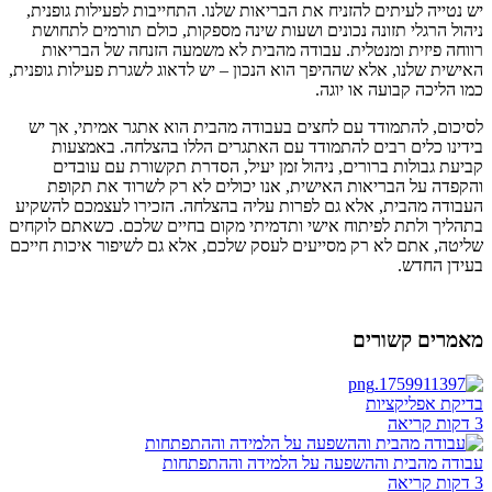
יש נטייה לעיתים להזניח את הבריאות שלנו. התחייבות לפעילות גופנית,
ניהול הרגלי תזונה נכונים ושעות שינה מספקות, כולם תורמים לתחושת
רווחה פיזית ומנטלית. עבודה מהבית לא משמעה הזנחה של הבריאות
האישית שלנו, אלא שההיפך הוא הנכון – יש לדאוג לשגרת פעילות גופנית,
כמו הליכה קבועה או יוגה.
לסיכום, להתמודד עם לחצים בעבודה מהבית הוא אתגר אמיתי, אך יש
בידינו כלים רבים להתמודד עם האתגרים הללו בהצלחה. באמצעות
קביעת גבולות ברורים, ניהול זמן יעיל, הסדרת תקשורת עם עובדים
והקפדה על הבריאות האישית, אנו יכולים לא רק לשרוד את תקופת
העבודה מהבית, אלא גם לפרות עליה בהצלחה. הזכירו לעצמכם להשקיע
בתהליך ולתת לפיתוח אישי ותדמיתי מקום בחיים שלכם. כשאתם לוקחים
שליטה, אתם לא רק מסייעים לעסק שלכם, אלא גם לשיפור איכות חייכם
בעידן החדש.
מאמרים קשורים
בדיקת אפליקציות
3 דקות קריאה
עבודה מהבית וההשפעה על הלמידה וההתפתחות
3 דקות קריאה