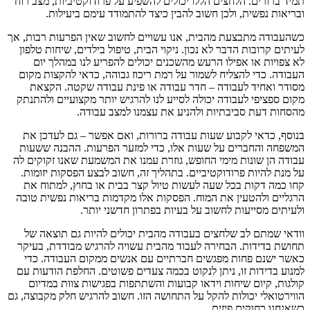
תמיד ברורים. הלחצים הללו יכולים להשפיע על פרודוקטיביות, מצב רוח
ובריאות נפשית, ולכן חשוב להבין כיצד להתמודד עימם ביעילות.
כשהעבודה מתבצעת מהבית, אנו עשויים לחשוב שאין הפרעות רבות, אך
לעיתים קרובות הדבר לא נכון. ניקוי הבית, טיפול בילדים, שיחות טלפון
לא צפויות או אפילו הרעש מהשכנים יכולים להפריע לנו במהלך יום
העבודה. כדי להצליח לשמור על רמת ריכוז גבוהה, כדאי להקצות מקום
מסודר ואחיד לעבודה – חדר עבודה או פינת עבודה שקטה. הקצאת
מקום ספציפי לעבודה יכולה לסייע לנו להרגיש יותר מקצועיים ולהתנתק
מהסחות דעת סביבתיות ולהניע את עצמנו למצב עבודה.
בנוסף, כדאי לקבוע שעות עבודה ברורות, ואם אפשר – גם לעדכן את
המשפחה והחברים על שעות אלו, כדי למזער הפרעות. ההבנה ששעות
עבודה הן שונות מימי החופש, גוזרת עמנו את המשמעת שאנו זקוקים לה
על מנת להיות פרודוקטיביים. בתהליך זה, חשוב לבצע הפסקות יזומות.
קחו כמה דקות בכל שעה לעשות טיול קצר בבית או בחוץ, למתוח את
הרגליים ולהטעין את המוח. הפסקות אלו מקדמות בריאות נפשית טובה
ולעיתים מסייעות לחשוב על בעיות בפתרון חדשני יותר.
וודאי שמתם לב שלחצים בעבודה מהבית יכולים להיות גם תוצאה של
תחושת בדידות. הבחירה לעבוד מהבית עשויה להרגיש מבודדת, בעיקר
כאשר ישנם פחות מפגשים חברתיים עם אנשים ממקום העבודה. כדי
למנוע בדידות זו, ניתן לנקוט בכמה צעדים פשוטים. החלפת הודעות עם
קולגות, קיום שיחות וידאו קבועות והשתתפות בפגישות צוות במדיום
הווירטואלי יכולות להקל על התחושה הזו. חשוב להרגיש חלק מקבוצה, גם
כשאנחנו רחוקים פיזית.