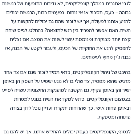
לגבי אתגרים במהלך קונפליקטים, לא נדירות התופעות של רגשנות
גבוהה – כעס, תסכול או אי נוחות. בפעמים רבות, הרגשות יכולים
להניע אותנו לפעולה, אך יש לזכור שהם גם יכולים להקשות על
השיח. האם אפשר להפריד בין רגש לתוצאה? בהחלט. לגייס שיחה
קצת יותר מבוקרת ומנומסת עשוי לשנות את המצב. אם נצליח
להפסיק לרגע את החוקיות של הכעס, ולעבור לקטע של הבנה, אז
נבנה ג`ין מחוץ לעימותים.
בהיבט של ניהול הקונפליקטים, כדאי תמיד לזכור שגם אם צד אחד
מרגיש שהוא מפסיד, צד שולי בו לא נוגע ישפיע על העסק הן באופן
ישיר והן באופן עקיף. גם הקשבה למוענקות החיצוניות עשויה לסייע
בצמצום הקונפליקטים. כדאי למקד את השיח בנוגע למטרות
ובאופן פחות אישי, כך שהרוחות יתקררו ועדיין נוכל לדון בצורה
פתוחה ומספקת.
לבסוף, הקונפליקטים בעסק יכולים להחליש אותנו, אך יש להם גם