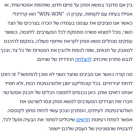
בין אם מדובר במשא ומתן על מיזם חדש, שותפות אסטרטגית, או
אפילו בעיות עם לקוחות, עקרון ה- "WIN-WIN" הוא קרדינלי.
כאשר אנו מציבים את עצמנו בעמדה של הכרה בצרכים של הצד
השני, נוכל למצוא פשרה מספקת לכל המעורבים. לדוגמה, כששני
עסקים מנהלים משא ומתן לקראת שיתוף פעולה, במקום להיכנס
למאבק על תנאים, שווה לנסות ולהבין את המטרות של כל צד, ובכך
לגבש פתרון שיכתיב
להצלחה
ההדדית של שניהם.
מה קורה כאשר אנו מבינים שהצד השני לא מוכן להתפשר? זה הזמן
להיות יצירתיים. בכל קונפליקט ישנן אלטרנטיבות רבות, ולא תמיד
אנחנו רואים אותן. כאן נכנסים לתמונה הכלים של תכנון אסטרטגי.
חברו את הצדדים המעורבים למשא ומתן ונסו לשרטט את
האלטרנטיבות. לעיתים, הפתרון הנכון עשוי להיות מחוץ לקופסה.
אפשר לפתח רעיונות
חדשים
שיכולים לפתור את הבעיה ומעל לכל,
להבטיח שהמוניטין של העסק שלכם יישמר.