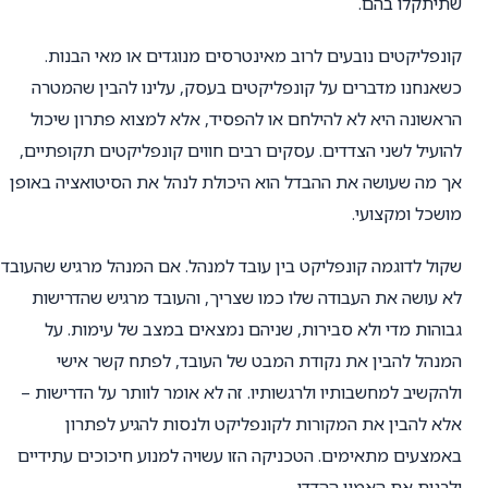
שתיתקלו בהם.
קונפליקטים נובעים לרוב מאינטרסים מנוגדים או מאי הבנות.
כשאנחנו מדברים על קונפליקטים בעסק, עלינו להבין שהמטרה
הראשונה היא לא להילחם או להפסיד, אלא למצוא פתרון שיכול
להועיל לשני הצדדים. עסקים רבים חווים קונפליקטים תקופתיים,
אך מה שעושה את ההבדל הוא היכולת לנהל את הסיטואציה באופן
מושכל ומקצועי.
שקול לדוגמה קונפליקט בין עובד למנהל. אם המנהל מרגיש שהעובד
לא עושה את העבודה שלו כמו שצריך, והעובד מרגיש שהדרישות
גבוהות מדי ולא סבירות, שניהם נמצאים במצב של עימות. על
המנהל להבין את נקודת המבט של העובד, לפתח קשר אישי
ולהקשיב למחשבותיו ולרגשותיו. זה לא אומר לוותר על הדרישות –
אלא להבין את המקורות לקונפליקט ולנסות להגיע לפתרון
באמצעים מתאימים. הטכניקה הזו עשויה למנוע חיכוכים עתידיים
ולבנות את האמון ההדדי.