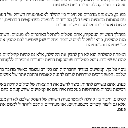
אלא גם בונים קהילה סביב חוויות משותפות.
כמו כן, כשאנחנו מדברים על חיבור בין קהילה לאסטרטגיית השיווק של העס
עם עמותות מקומיות ונציע חלק מהרווחים לתמיכה בפרויקטים חברתיים, זה
להיות נאמנים יותר ולבצע רכישות חוזרות.
במהלך העשייה העסקית, אתם עלולים להתקל באתגרים לא מעטים. חשוב לז
מנת להצליח, כדאי לשקול לגייס שותפת מחקרי שוק שיסייעו לכם להבין את
לציפיותיהם ורצונותיהם.
המפתח להצלחה הוא לא רק להבין את הקהילה, אלא גם להיות קהילתיים בעצ
להרגיש שייכות. ניהול פעילויות שמספקות חוויות ייחודיות ומזכירות ללקו
נוסף על כך, קמפיינים במדיה החברתית הם כלי רב עוצמה כאשר מדובר בח
שלכם. חפשו דרכים יצירתיות לגרום להנעה לאומית ורחבה יותר של אנשים. 
כעת, אתם עשויים לתהות: כיצד לחשב את התוצאות של שילוב קהילה באסט
רכישות ניכרות מתרחשות בעקבות אירועים או קמפיינים שהשקעתם בהם מ
לסיכום, חיבור בין קהילה לאסטרטגיית השיווק של העסק שלכם לא רק מגב
אלא גם ליצור קשרים משמעותיים. אנו מעודדים אתכם להתחיל לממש את ה
פעם.