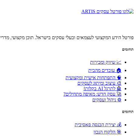
פורטל הידע המקצועי לעצמאים ובעלי עסקים בישראל. תוכן מקצועי, מדריכ
תחומים
📈 שיווק ומכירות
🏠 עובדים מהבית
🧠 התפתחות אישית ומקצועית
🎨 עיצוב ומיתוג לעסקים
🤖 לתרגל AI בקלות!
🚀 עסק חדש: מאיפה מתחילים?
⚙️ ניהול ועסקים
תחומים
💰 יצירת הכנסה פאסיבית
🎯 הלקוח הנכון