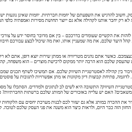
ק, חשוב להדגיש את השפעתם של יוזמות חברתיות. יוזמות שאינן נוגעות ישי
 לא רק יחבר אותנו לקהילה אלא גם ייוצר תחושת מסירות ואמפתיה כלפי ה
הות את הקשיים שעומדים בדרככם – בין אם מדובר בחוסר ידע על צורכי הק
 קהל היעד שלכם, את מה שמעניין אותו, ואת מה שיכול לבצע עבורכם חיבור
מכם. כאשר אתם נהנים מטריוויה או ממתן שירות יוצא דופן, אתם לא רק מצ
חות שהעסק שלכם הוא הרבה יותר ממקום לרכישת מוצרים – הוא משפחה, קהילה,
יבור בין קהילה לאסטרטגיית השיווק שלכם. אם תמשיכו לשתף תכנים שמבוס
לדוגמה, פתיחת קבוצות דיון מקוונות או מתן אפשרויות לתגובות על פוסטים
רטגיית השיווק? התשובה היא לשים לב לנתונים ולמדדים. הסתכלו על מס
שאבים? האם יש עלייה באזכורים של המותג שלכם ברשתות החברתיות? כל
יר את ההכרה במותג אלא גם יעזור לכם לבנות מערכת יחסים עם הלקוחות שי
חזון הזה כבר היום, ולראות כיצד הוא משנה את פני העסק שלכם לטובה. 