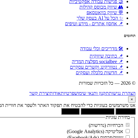
🤝 פגישות עבודה אפקטיביות
👥 שיווק מבוסס קהילות
💬 שיווק בוואטסאפ
✨ הכל על AI בעסק שלך
📌 אחסון אתרים - מידע וטיפים
תחומים
🛠 מדריכים וכלי עבודה
📌 כתיבה שיווקית
📌 socialbee מפלצת המדיה
📌 נטוורקינג וקשרים עסקיים
📌 חדשות כלכלה ועסקים
© 2026 — כל הזכויות שמורות
הוקם ומקודם ע"י:
צימטים
הצהרת נגישות
תקנון ותנאי שימוש
פרטיות
אודות
יצירת קשר
×
אנו משתמשים בעוגיות כדי להבטיח את תפקוד האתר ולשפר את חוויית המש
קבל הכל
הסר לא הכרחיות
העדפות
בחירת עוגיות
הכרחיות (נדרשות)
אנליטיקה (Google Analytics)
שיווק/פרסום (Facebook/Ads)