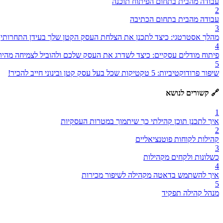
עבודה מהבית בתחום הפיתוח תוכנה
2
עבודה מהבית בתחום הכתיבה
3
מהלך אסטרטגי: כיצד לתכנן את הצלחת העסק הקטן שלך בעידן התחרותי
4
פיתוח מודלים עסקיים: כיצד לשדרג את העסק שלכם ולהוביל לצמיחה מהיר
5
שיפור פרודוקטיביות: 5 טקטיקות שכל בעל עסק קטן ובינוני חייב להכיר!
🔗 קשורים לנושא
1
איך לתכנן תוכן קהילתי כך שיתמוך במטרות העסקיות
2
קהילות לקוחות פוטנציאליים
3
כשלונות ולקחים מקהילות
4
איך להשתמש בדאטה מקהילה לשיפור מכירות
5
מנהל קהילה תפקיד