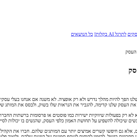
סקים
לתרגל AI בקלות!
כל הנושאים
 העסק
סק
ו הפך להיות מהלך נדרש ולא רק אופציה. לא משנה אם אנחנו בעלי עסקים קט
ע את העסק שלנו קדימה, להגביר את הנראות שלו בשוק, ולבסס את המותג של
 לא רק בפעולות שיווקיות ישירות כמו פוסטים או פרסומות ברשתות החברת
ים שיכולה להשפיע על תחושת האמון כלפי העסק, שהנשים בו יכולות לסייע 
ם, אלא גם חיפשו קשרים אמיצים יותר עם המותגים שלהם. חברו את הקהילה 
גן תחרויות בישול, להזמין לקוחות לשתף תמונות של המנות שלהם, וליצור 