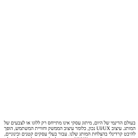
בעולם הדינמי של היום, מיתוג עסקי אינו מתייחס רק ללוגו או לצבעים של
המותג. עיצוב UI/UX נכון, כלומר עיצוב הממשק וחוויית המשתמש, הופך
להיבט קרדינלי בהצלחת המותג שלנו. עבור בעלי עסקים קטנים ובינוניים,