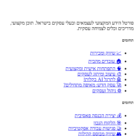
פורטל הידע המקצועי לעצמאים ובעלי עסקים בישראל. תוכן מקצועי,
מדריכים וכלים לצמיחה עסקית.
תחומים
📈 שיווק ומכירות
🏠 עובדים מהבית
🧠 התפתחות אישית ומקצועית
🎨 עיצוב ומיתוג לעסקים
🤖 לתרגל AI בקלות!
🚀 עסק חדש: מאיפה מתחילים?
⚙️ ניהול ועסקים
תחומים
💰 יצירת הכנסה פאסיבית
🎯 הלקוח הנכון
🤝 פגישות עבודה אפקטיביות
👥 שיווק מבוסס קהילות