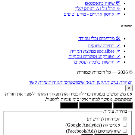
💬 שיווק בוואטסאפ
✨ הכל על AI בעסק שלך
📌 אחסון אתרים - מידע וטיפים
תחומים
🛠 מדריכים וכלי עבודה
📌 כתיבה שיווקית
📌 socialbee מפלצת המדיה
📌 נטוורקינג וקשרים עסקיים
📌 חדשות כלכלה ועסקים
© 2026 — כל הזכויות שמורות
הוקם ומקודם ע"י:
צימטים
הצהרת נגישות
תקנון ותנאי שימוש
פרטיות
אודות
יצירת קשר
×
אנו משתמשים בעוגיות כדי להבטיח את תפקוד האתר ולשפר את חוויית
המשתמש. אפשר לבחור אילו סוגי עוגיות להפעיל.
קבל הכל
הסר לא הכרחיות
העדפות
בחירת עוגיות
הכרחיות (נדרשות)
אנליטיקה (Google Analytics)
שיווק/פרסום (Facebook/Ads)