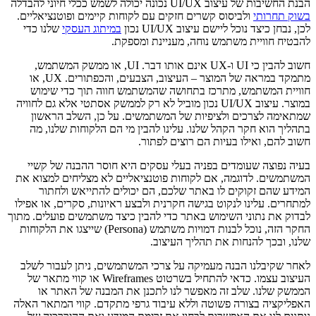
הבנת החשיבות של עיצוב UI/UX נכונה יכולה לשמש ככלי חיוני להבדלה
בשוק תחרותי
ולביסוס קשרים חזקים עם לקוחות קיימים ופוטנציאליים.
לכן, נבחן כיצד נוכל ליישם עיצוב UI/UX נכון
במיתוג העסקי
שלנו כדי
להבטיח חוויית משתמש נוחה, מעניינת ומספקת.
חשוב להבין כי UI ו-UX אינם אותו דבר. UI, או ממשק המשתמש,
מתמקד במראה של המוצר – העיצוב, הצבעים, והכפתורים. UX, או
חוויית המשתמש, מתרכז בתחושה שהמשתמש חווה תוך כדי שימוש
במוצר. עיצוב UI/UX נכון מוביל לא רק לממשק אסתטי אלא גם לחוויה
שמתאימה לצרכים ולציפיות של המשתמשים. על כן, השלב הראשון
בתהליך הוא חקר הקהל שלנו. עלינו להבין מי הם הלקוחות שלנו, מה
חשוב להם, ואילו בעיות הם רוצים לפתור.
בעיה נפוצה שעומדים בפניה בעלי עסקים היא חוסר ההבנה של קשיי
המשתמשים. לדוגמה, אם לקוחות פוטנציאליים לא מצליחים למצוא את
המידע שהם זקוקים לו באתר שלכם, הם יכולים להתייאש ולחתור
למתחרים. עלינו לנקוט בגישה חקרנית ולבצע ראיונות, סקרים, או אפילו
לבדוק את נתוני השימוש באתר כדי להבין כיצד משתמשים פועלים. מתוך
החקר הזה, נוכל לבנות דמויות משתמש (Persona) שייצגו את הלקוחות
שלנו, ובכך להנחות את תהליך העיצוב.
לאחר שקיבלנו הבנה מעמיקה על צרכי המשתמשים, ניתן לעבור לשלב
העיצוב עצמו. כדאי להתחיל בשרטוט Wireframes או קווי מתאר של
הממשק שלנו. שלב זה מאפשר לנו לתכנן את המבנה של האתר או
האפליקציה בצורה פשוטה וללא עיבוד גרפי מתקדם. קווי המתאר האלה