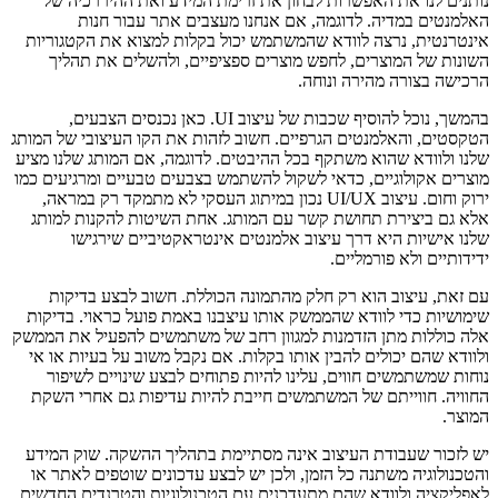
נותנים לנו את האפשרות לבחון את זרימת המידע ואת ההיררכיה של
האלמנטים במדיה. לדוגמה, אם אנחנו מעצבים אתר עבור חנות
אינטרנטית, נרצה לוודא שהמשתמש יכול בקלות למצוא את הקטגוריות
השונות של המוצרים, לחפש מוצרים ספציפיים, ולהשלים את תהליך
הרכישה בצורה מהירה ונוחה.
בהמשך, נוכל להוסיף שכבות של עיצוב UI. כאן נכנסים הצבעים,
הטקסטים, והאלמנטים הגרפיים. חשוב לזהות את הקו העיצובי של המותג
שלנו ולוודא שהוא משתקף בכל ההיבטים. לדוגמה, אם המותג שלנו מציע
מוצרים אקולוגיים, כדאי לשקול להשתמש בצבעים טבעיים ומרגיעים כמו
ירוק וחום. עיצוב UI/UX נכון במיתוג העסקי לא מתמקד רק במראה,
אלא גם ביצירת תחושת קשר עם המותג. אחת השיטות להקנות למותג
שלנו אישיות היא דרך עיצוב אלמנטים אינטראקטיביים שירגישו
ידידותיים ולא פורמליים.
עם זאת, עיצוב הוא רק חלק מהתמונה הכוללת. חשוב לבצע בדיקות
שימושיות כדי לוודא שהממשק אותו עיצבנו באמת פועל כראוי. בדיקות
אלה כוללות מתן הזדמנות למגוון רחב של משתמשים להפעיל את הממשק
ולוודא שהם יכולים להבין אותו בקלות. אם נקבל משוב על בעיות או אי
נוחות שמשתמשים חווים, עלינו להיות פתוחים לבצע שינויים לשיפור
החוויה. חווייתם של המשתמשים חייבת להיות עדיפות גם אחרי השקת
המוצר.
יש לזכור שעבודת העיצוב אינה מסתיימת בתהליך ההשקה. שוק המידע
והטכנולוגיה משתנה כל הזמן, ולכן יש לבצע עדכונים שוטפים לאתר או
לאפליקציה ולוודא שהם מתעדכנים עם הטכנולוגיות והטרנדים החדשים.