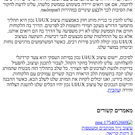
לדוגמה, אם אנו רואים ירידה בשימוש בממשק כלשהו, עלינו לדעת לחקור
את הסיבות לכך ולבצע שינויים במהירות הτικότητα.
עלינו להבין כי בניית מותג חזק באמצעות עיצוב UI/UX נכון היא תהליך
מתמשך הדורש מעקב תמידי ותשומת לב לפרטים. הדרך בה הלקוחות
חווים את הממשק שלנו לא רק משפיעה על הדרך בה הם רואים אותנו,
אלא גם על ההחלטות שהם מבצעים לגבי רכישות. השקעה בעיצוב
UI/UX נכון יכולה להניב פירות רבים, כאשר המשתמשים מרגישים נוחות
וביטחון במוצר שלנו.
לסיכום, יישום עיצוב UI/UX נכון במיתוג העסקי הוא צעד קרדינלי
להצלחתנו. עלינו להתחיל בחקר הקהל, לעבור לתכנון ועיצוב, להפעיל
בדיקות ולגשת לעדכונים לפי הצורך. כל שלב בתהליך הזה מבטיח שהמותג
שלנו יזכה בתשומת הלב הראויה ויבנה קשרים עמוקים עם הלקוחות.
הכוח בידינו, ואנו יכולים לקחת את המותג שלנו לשלב הבא, כאשר ההבנה
והיישום הנכונים של עיצוב UI/UX נכון יהיו הכלים שלנו להשגת הצלחה
זהירה ו
עקבית
.
מאמרים קשורים
עיצוב נייר מכתבים ומעטפות
3 דקות קריאה