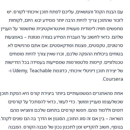
עם הבנת הקהל והנושאים, עליכם לפתח תוכן איכותי לקורס. יש
לזכור שהתוכן צריך להיות הרבה יותר ממידע יבש. היום, לקוחות
מחפשים חוויה לימודית מעשית ואינטראקטיבית שתשמור על העניין
שלהם. כדאי לחשוב על העברת המידע בצורה מגוונת – באמצעות
סרטונים, טקסטים, מצגות ופודקאסטים. אם אתם מרגישים לא
בטוחים ביכולות ההפקה שלכם, זכרו שאין צורך להיות מומחים
טכנולוגיים. קיימות פלטפורמות שמסייעות בעמידה בכל הדרישות
של יצירת תוכן דיגיטלי איכותי, כדוגמת Udemy, Teachable ו-
Coursera.
אחת מהאתגרים המשמעותיים ביותר ביצירת קורס היא הפקת תוכן
שכשלעצמו מעניין ומושך. כדי לעזור, כדאי להסתכל על קורסים
דומים וללמוד מהם. חפשו קורסים בתחום שלכם והוציאו מהם
השראה – בין אם זה סוג התוכן, הסגנון או הדרך בה הם פונים לקהל.
בנוסף, חשוב להקדיש זמן לתכנון נכון של מבנה הקורס. המבנה