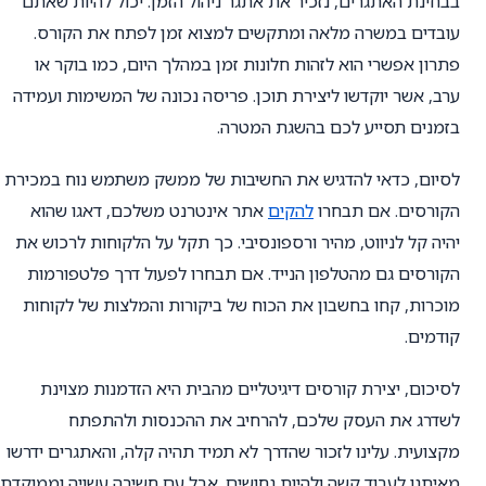
בבחינת האתגרים, נזכיר את אתגר ניהול הזמן. יכול להיות שאתם
עובדים במשרה מלאה ומתקשים למצוא זמן לפתח את הקורס.
פתרון אפשרי הוא לזהות חלונות זמן במהלך היום, כמו בוקר או
ערב, אשר יוקדשו ליצירת תוכן. פריסה נכונה של המשימות ועמידה
בזמנים תסייע לכם בהשגת המטרה.
לסיום, כדאי להדגיש את החשיבות של ממשק משתמש נוח במכירת
הקורסים. אם תבחרו
להקים
אתר אינטרנט משלכם, דאגו שהוא
יהיה קל לניווט, מהיר ורספונסיבי. כך תקל על הלקוחות לרכוש את
הקורסים גם מהטלפון הנייד. אם תבחרו לפעול דרך פלטפורמות
מוכרות, קחו בחשבון את הכוח של ביקורות והמלצות של לקוחות
קודמים.
לסיכום, יצירת קורסים דיגיטליים מהבית היא הזדמנות מצוינת
לשדרג את העסק שלכם, להרחיב את ההכנסות ולהתפתח
מקצועית. עלינו לזכור שהדרך לא תמיד תהיה קלה, והאתגרים ידרשו
מאיתנו לעבוד קשה ולהיות נחושים. אבל עם חשיבה עשויה וממוקדת