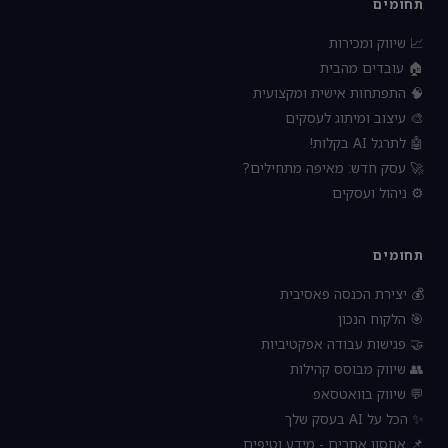
תחומים
📈 שיווק ומכירות
🏠 עובדים מהבית
🧠 התפתחות אישית ומקצועית
🎨 עיצוב ומיתוג לעסקים
🤖 לתרגל AI בקלות!
🚀 עסק חדש: מאיפה מתחילים?
⚙️ ניהול ועסקים
תחומים
💰 יצירת הכנסה פאסיבית
🎯 הלקוח הנכון
🤝 פגישות עבודה אפקטיביות
👥 שיווק מבוסס קהילות
💬 שיווק בוואטסאפ
✨ הכל על AI בעסק שלך
📌 אחסון אתרים - מידע וטיפים