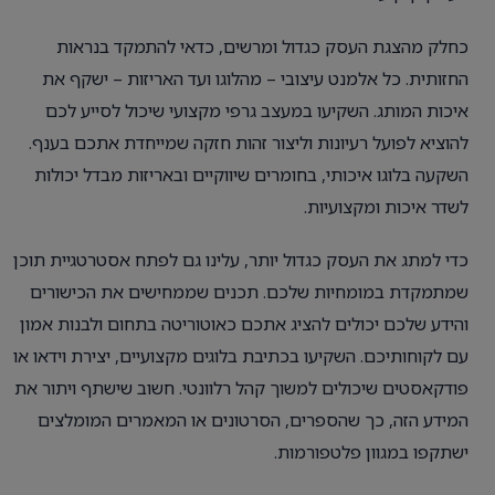
כחלק מהצגת העסק כגדול ומרשים, כדאי להתמקד בנראות
החזותית. כל אלמנט עיצובי – מהלוגו ועד האריזות – ישקף את
איכות המותג. השקיעו במעצב גרפי מקצועי שיכול לסייע לכם
להוציא לפועל רעיונות וליצור זהות חזקה שמייחדת אתכם בענף.
השקעה בלוגו איכותי, בחומרים שיווקיים ובאריזות מבדל יכולות
לשדר איכות ומקצועיות.
כדי למתג את העסק כגדול יותר, עלינו גם לפתח אסטרטגיית תוכן
שמתמקדת במומחיות שלכם. תכנים שממחישים את הכישורים
והידע שלכם יכולים להציג אתכם כאוטוריטה בתחום ולבנות אמון
עם לקוחותיכם. השקיעו בכתיבת בלוגים מקצועיים, יצירת וידאו או
פודקאסטים שיכולים למשוך קהל רלוונטי. חשוב שישתף ויתור את
המידע הזה, כך שהספרים, הסרטונים או המאמרים המומלצים
ישתקפו במגוון פלטפורמות.