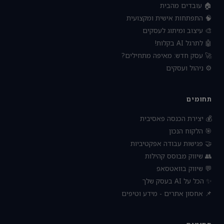
🏠 עובדים מהבית
🧠 התפתחות אישית ומקצועית
🎨 עיצוב ומיתוג לעסקים
🤖 לתרגל AI בקלות!
🚀 עסק חדש: מאיפה מתחילים?
⚙️ ניהול ועסקים
תחומים
💰 יצירת הכנסה פאסיבית
🎯 הלקוח הנכון
🤝 פגישות עבודה אפקטיביות
👥 שיווק מבוסס קהילות
💬 שיווק בוואטסאפ
✨ הכל על AI בעסק שלך
📌 אחסון אתרים - מידע וטיפים