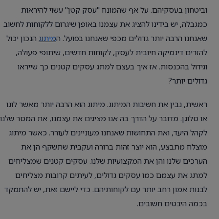
וביטחון בעסקיהם. על אף שהמונח "עסק קטן" עשוי להיראות
כמגבלה, יש בידינו להציג את עצמנו באופן שיגרום ללקוחות לחשוב
שאנחנו הרבה יותר גדולים מכפי שאנחנו בפועל. ה
מיתוג
הנכון יכול
להזרים דינמיקה חיובית לעסק, לקוחות חדשים, שיתופי פעולה,
וגידול בהכנסות. אז איך בעצם למתג עסקים קטנים כך שייראו
גדולים יותר?
ראשית, נבין את חשיבות המיתוג. מיתוג הוא הרבה יותר מאשר לוגו
או סלוגן. מדובר על הדרך בה אנו מציגים את עצמנו, את המסר שלנו
לקהל היעד, ואת התחושות שאנחנו מעוניינים לעורר. כאשר מיתוג
מוצלח מתבצע, הוא יוצר זהות ברורה ועקבית שתשקף הן את
הערכים שלנו והן את המקצועיות שלנו. עסקים קטנים שמצליחים
למתג את עצמם כמו עסקים גדולים, לעיתים קרובות מצליחים
לבנות אמון רחב יותר עם לקוחותיהם. כדי ליישם זאת, יש להתמקד
בכמה היבטים חשובים.