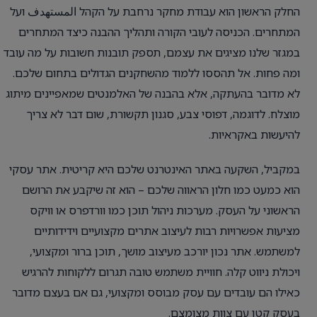
החלק הראשון הוא עבודת מחקר נרחבת על הקהל المستهدف ועל
המתחרים. הכניסה לעובי הקורה ותהליך ההבנה כיצד המתחרים
במגזר שלנו מציגים את עצמם, תספק תובנות חשובות על מה עובד
ומה פחות. אל תהססו ללמוד מהשחקנים הגדולים בתחום שלכם.
לא מדובר בהעתקה, אלא בהבנה של האלמנטים שמאפיינים מיתוג
מוצלח. לדוגמה, דפוסי צבע, סגנון תקשורת, שום דבר לא צריך
להיעשות באקראיות.
במקביל, השקעה באתר האינטרנט שלכם היא קריטית. אתר עסקי
הוא כמעט כמו חלון הראווה שלכם – הוא זה שיקבע את הרושם
הראשוני על העסק. מערכות ניהול תוכן כמו וורדפרס או וויקס
מציעות אפשרויות רבות לעיצוב אתרים מקצועיים וידידותיים
למשתמש. אתר נכון יורכב מעיצוב מושך, תוכן ברור ומקצועי,
ויכולת ניווט קלה. חוויית משתמש טובה תגרום ללקוחות להרגיש
כאילו הם עובדים עם עסק מבוסס ומקצועי, גם אם בעצם מדובר
בעסק קטן עם צוות מצומצם.