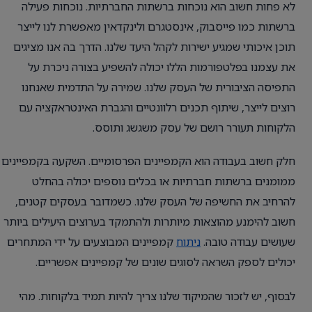
לא פחות חשוב הוא נוכחות ברשתות החברתיות. נוכחות פעילה
ברשתות כמו פייסבוק, אינסטגרם ולינקדאין מאפשרת לנו לייצר
תוכן איכותי שמגיע ישירות לקהל היעד שלנו. הדרך בה אנו מציגים
את עצמנו בפלטפורמות הללו יכולה להשפיע בצורה ניכרת על
התפיסה הציבורית של העסק שלנו. שמירה על התדמית שאנחנו
רוצים לייצר, שיתוף תכנים רלוונטיים והגברת האינטראקציה עם
הלקוחות תעורר רושם של עסק משגשג ותוסס.
חלק חשוב בעבודה הוא הקמפיינים הפרסומיים. השקעה בקמפיינים
ממומנים ברשתות חברתיות או בכלים נוספים יכולה בהחלט
להרחיב את החשיפה של העסק שלנו. כשמדובר בעסקים קטנים,
חשוב להימנע מהוצאות מיותרות ולהתמקד בערוצים היעילים ביותר
שעושים עבודה טובה.
ניתוח
קמפיינים המבוצעים על ידי המתחרים
יכולים לספק השראה לסוגים שונים של קמפיינים אפשריים.
לבסוף, יש לזכור שהמיקוד שלנו צריך להיות תמיד בלקוחות. מהי