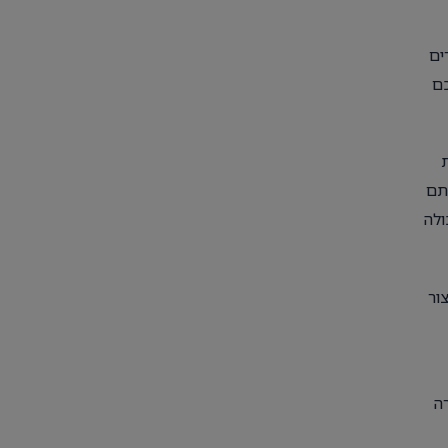
ים
כם
תם
ולה
ור
ה