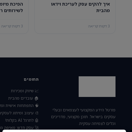
ת דיגיטליות
איך להקים עסק לעריכת וידאו
וחיים מהבית
מהבית
3 דקות קריאה
3 דקות קריאה
תחומים
📈 שיווק ומכירות
🏠 עובדים מהבית
פתחות אישית ומקצועית
פורטל הידע המקצועי לעצמאים ובעלי
 עיצוב ומיתוג לעסקים
עסקים בישראל. תוכן מקצועי, מדריכים
🤖 לתרגל AI בקלות!
וכלים לצמיחה עסקית.
חדש: מאיפה מתחילים?