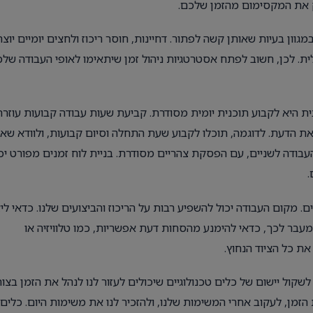
ק את המקסימום מהזמן שלכם.
ון בעיות שאותן קשה לפתור. דחיינות, חוסר ריכוז ולחצים יומיים יוצר
. לכן, חשוב לפתח אסטרטגיות ניהול זמן שיתאימו לאופי העבודה של
ת היא לקבוע תוכנית יומית מסודרת. קביעת שעות עבודה קבועות עוזרת
 הדעת. לדוגמה, תוכלו לקבוע שעת התחלה וסיום קבועות, ולוודא שא
העבודה לשניים, עם הפסקת צהריים מסודרת. בניית לוח זמנים מפורט יכ
.
 מקום העבודה יכול להשפיע רבות על הריכוז והביצועים שלנו. כדאי ליצ
 מעבר לכך, כדאי להימנע מהסחות דעת אפשריות, כמו טלוויזיה או
ת כל הציוד הנחוץ.
קול יישום של כלים טכנולוגיים שיכולים לעזור לנו לנהל את הזמן בצור
הזמן, לעקוב אחרי המשימות שלנו, ולהזכיר לנו את משימות היום. כלים