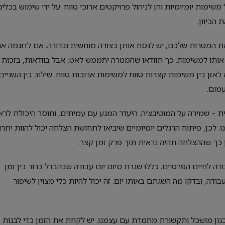
ות נהדרים, הן לניהול משימות יומיומיות והן לניהול פרויקטים ארוכי טווח. על ידי שימוש בכלי
הכיוון.
 אתם כותבים את המטרות שלכם, יש לנסח אותן בצורה מוחשית וברורה. אם לדוגמה 
 אותו למשימות. כך תוודאו שהמטרה יתממש לאט, אבל בוודאות, בזכות
לאזן בין משימות קצרות טווח למשימות ארוכות טווח. שילוב בין השניים
עמום.
ת – שמירה על המוטיבציה. היעדר המגע עם עמיתים, וחוסר היכולת לרא
 לכן, פיתוח הרגלים יומיומיים שיביאו לתחושת הצלחה יכול להוות יתרו
 כך שההצלחה תהיה נראית תוך פרק זמן קצר.
דה לחיים הפרטיים. כללו שגרת סיום יום עבודה שבהבדל ברור בין זמן
דה, ובדקו מה השגתם באותו יום. זה יכול להיות כלי מצוין לשיפור
כנון מושכל ותקשורת מתמדת עם עצמנו. יש לקחת את הזמן כדי לבנות