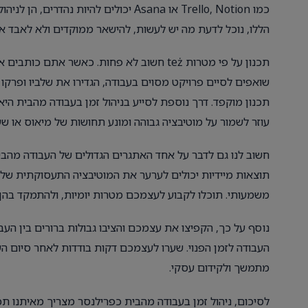
כמו Trello, Notion או Asana יכולים להי
הללו, נוכל לדעת מה יש לעשות, להישאר ממוקדים ולא לאבד את 
תכנון על פי מטרות też חשוב לא פחות. כאשר
שואפים לסיים פרויקט מסוים בעבודה, הגדירו את שלביו ופרקו
תכנון מוקפד. דרך נוספת לסייע בניהול זמן בעבודה מהבית היא 
עוזר לשמור על מוטיבציה גבוהה ומונע תחושות של מיאוס או ש
חשוב לנו גם לדבר על אחד האתגרים הגדולים של העבודה מהבי
תוצאות מיידיות יכולים לערער את המוטיבציה התעסוקתית שלנו.
משמעותי. תוכלו לקבוע לעצמכם מטרות יומיות, ולהתמקד בהן
נוסף על כך, הקפיצו את עצמכם והציבו גבולות ברורים בין העבו
העבודה לזמן הפנוי. שערו לעצמכם דקות בודדות לאחר סיום העבו
מתמשך ולקידום עסקי.
לסיכום, ניהול זמן בעבודה מהבית כפרילנסר מצריך מאיתנו ת