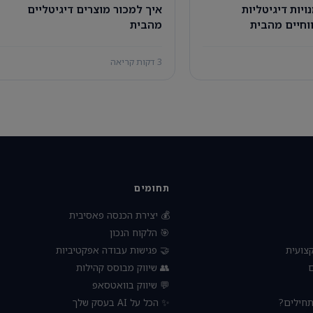
איך למכור מוצרים דיגיטליים
הפיכת מיומנויו
מהבית
לשירותים רו
3 דקות קריאה
תחומים
💰 יצירת הכנסה פאסיבית
🎯 הלקוח הנכון
🤝 פגישות עבודה אפקטיביות
🧠 הת
👥 שיווק מבוסס קהילות

💬 שיווק בוואטסאפ
✨ הכל על AI בעסק שלך
🚀 עסק 