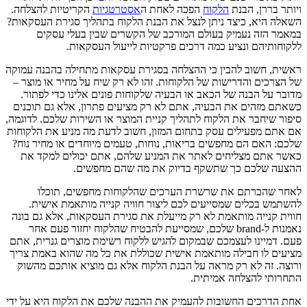
ויותר בררן, הבנת
הלקוח
הפכה לאחת ה
אסטרטגיות
הקריטיות להצלחה.
השאלה היא, כיצד ניתן לנצל את הבנת הלקוח בתהליך סגירת העסקאות?
במאמר הזה נעמיק בעולם המורכב של הקשרים שבין בעלי עסקים
ללקוחותיהם ונציע כמה דרכים פרקטיות לייעול העסקאות.
ראשית, חשוב להבין כי ההצלחה בסגירת עסקאות מתחילה בהבנה עמוקה
של הצרכים והדרישות של הלקוחות. זהו לא רק שיח על מחיר או מוצר –
מדובר על הבנה של הכאב או הבעיה שלקוחות פונים אלינו כדי לפתור.
כשאתם מזהים את הבעיה, אתם לא רק מציעים פתרון, אלא גם תוכנים
סיפור שיחבר את הלקוח לתהליך קניית המוצר או השירות שלכם. לדוגמה,
אם אתם מפעילים עסק בתחום המזון, חשוב לדעת מה מניע את הלקוחות
שלכם: האם הם מחפשים בריאות, נוחות, טעמים מיוחדים או מחיר נוח?
כאשר אתם מצליחים לאתר את המניע שלהם, אתם יכולים למקד את
ההצעה שלכם כך שתשקף בדיוק את מה שהם מחפשים.
לאחר שהכרתם את שרשרת הערכים שהלקוחות מחפשים, תוכלו
להשתמש בכלים שמסייעים לכם ליצור חוויה קנייה מותאמת אישית.
חווית קנייה מותאמת לא רק מייעלת את סגירת העסקאות, אלא גם בונה
נאמנות ל-brand שלכם, שמסייעת להבטיח שהלקוח יחזור פעם אחר
פעם. דמיינו לעצמכם שבמקום להגיש ללקוח רשימת מוצרים גנרית, אתם
מציעים לו חבילה מותאמת אישית שכוללת את כל מה שהוא באמת צריך
ורוצה. זה לא רק מראה על הבנת הלקוח אלא גם מוציא אותכם מהשוק
התחרותי להצלחה אמיתית.
אחת הדרכים החשובות להעמיק את ההבנה שלכם את הלקוח היא על ידי