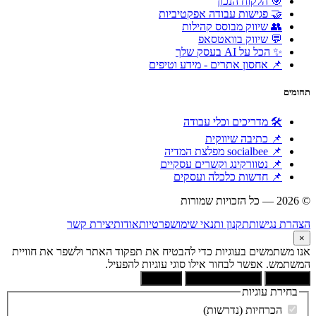
🎯 הלקוח הנכון
🤝 פגישות עבודה אפקטיביות
👥 שיווק מבוסס קהילות
💬 שיווק בוואטסאפ
✨ הכל על AI בעסק שלך
📌 אחסון אתרים - מידע וטיפים
תחומים
🛠 מדריכים וכלי עבודה
📌 כתיבה שיווקית
📌 socialbee מפלצת המדיה
📌 נטוורקינג וקשרים עסקיים
📌 חדשות כלכלה ועסקים
© 2026 — כל הזכויות שמורות
הוקם ומקודם ע"י:
צימטים
הצהרת נגישות
תקנון ותנאי שימוש
פרטיות
אודות
יצירת קשר
×
אנו משתמשים בעוגיות כדי להבטיח את תפקוד האתר ולשפר את חוויית
המשתמש. אפשר לבחור אילו סוגי עוגיות להפעיל.
קבל הכל
הסר לא הכרחיות
העדפות
בחירת עוגיות
הכרחיות (נדרשות)