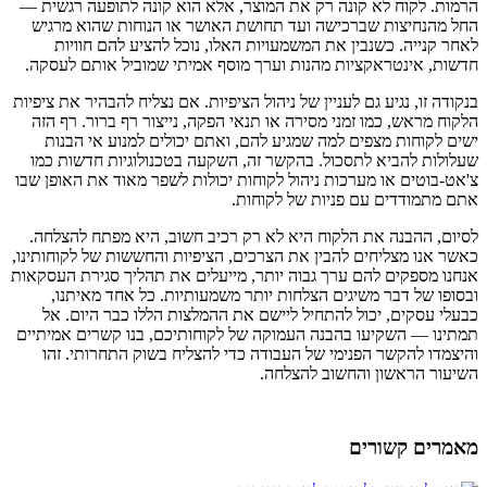
הרמות. לקוח לא קונה רק את המוצר, אלא הוא קונה לתופעה רגשית —
החל מהנחיצות שברכישה ועד תחושת האושר או הנוחות שהוא מרגיש
לאחר קנייה. כשנבין את המשמעויות האלו, נוכל להציע להם חוויות
חדשות, אינטראקציות מהנות וערך מוסף אמיתי שמוביל אותם לעסקה.
בנקודה זו, נגיע גם לעניין של ניהול הציפיות. אם נצליח להבהיר את ציפיות
הלקוח מראש, כמו זמני מסירה או תנאי הפקה, נייצור רף ברור. רף הזה
ישים לקוחות מצפים למה שמגיע להם, ואתם יכולים למנוע אי הבנות
שעלולות להביא לתסכול. בהקשר זה, השקעה בטכנולוגיות חדשות כמו
צ'אט-בוטים או מערכות ניהול לקוחות יכולות לשפר מאוד את האופן שבו
אתם מתמודדים עם פניות של לקוחות.
לסיום, ההבנה את הלקוח היא לא רק רכיב חשוב, היא מפתח להצלחה.
כאשר אנו מצליחים להבין את הצרכים, הציפיות והחששות של לקוחותינו,
אנחנו מספקים להם ערך גבוה יותר, מייעלים את תהליך סגירת העסקאות
ובסופו של דבר משיגים הצלחות יותר משמעותיות. כל אחד מאיתנו,
כבעלי עסקים, יכול להתחיל ליישם את ההמלצות הללו כבר היום. אל
תמתינו — השקיעו בהבנה העמוקה של לקוחותיכם, בנו קשרים אמיתיים
והיצמדו להקשר הפנימי של העבודה כדי להצליח בשוק התחרותי. זהו
השיעור הראשון והחשוב להצלחה.
מאמרים קשורים