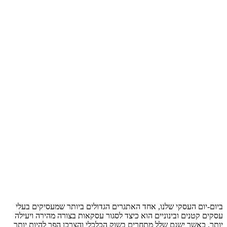
ביום-יום העסקי שלנו, אחד האתגרים הגדולים ביותר שמעסיקים בעלי
עסקים קטנים ובינוניים הוא כיצד לסגור עסקאות בצורה מהירה ויעילה
יותר. כאשר ישנם שלל מתחרים בשוק הכלכלי והצרכן הפך להיות יותר