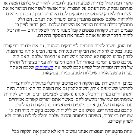
סקרי דעת קהל ומדידת שביעות רצון. לדוגמה, לאחר שקיבלתם הזמנה או
סגרתם עסקה, מה דעתם על המוצר? איך אפשר לשפר את המוצר או את
השירות? לא רק שהסקרים מספקים לכם מידע יקר ערך, הם גם מראים
ללקוחות שלכם שאתם מתעניין בהם ומעריך את דעתם. הם חלק
מתהליך גדילה ובחינת המוצר או השירות שלכם. כאן כדאי לציין כי
פעמים רבות, לקוחות מצפים לקבל מענה מהיר לשאלותיהם — וזה יכול
להיות הדבר שיפגיש אותם לסגור את העסקה בהקדם.
עם הזמן, חשוב להיות פתוחים לפידבקים והצעות, גם אם מדובר בביקורת
בונה. במקום לראות את הביקורת כנקודת עזיבה, הכינו אותה כהזדמנות
לבחון מדוע הלקוח לא התלהב מהשירות או המוצר שלכם. האם היה
עליכם להציע תמיכה באחריות? האם המוצר לא עמד בציפיות? תהליך
של חקירה יסודית יכול לסייע לכם לשפר את
השירותים
שלכם ולאתר
בעיות פוטנציאליות שיכולות למנוע סגירת עסקאות.
כמובן, התקשורת עם הלקוח היא מרכיב קרדינלי בתהליך. לקוח צריך
להרגיש ששומעים אותו, חשוב להבין גם את השפה בה הוא מדבר. היות
ואנחנו חיים בעידן דיגיטלי, אנחנו נחשפים למציעים רבים, וכך יש לקוחות
שממתינים שמישהו מקשיב להם. כאשר אתם יוצרים קשרים אמיתיים
עם הלקוחות שלכם, אתם מונעים סיטואציות בהן לקוחות מחליפים
אתכם עם מתחרים. אפילו אם יש ללקוחות שלכם בקשות מיוחדות או
שינויים במוצרים, השיחה הפתוחה והכנה שלכם יכולה לתלות גשרים ולא
לפרק קשרים.
אחת מהטעויות הנפוצות אנחנו עושים היא לא להבין את הלקוח בכל