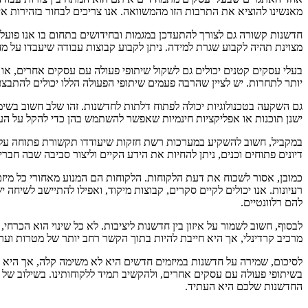
מאנשינו להוציא את התרבות הזו מהמשוואה. אנו צריכים לבחור בזהירות א
חדשנות קשורה גם לצורך להתעדכן במגמות ובחידושים בתחום בו אנו פועלי
מצוינת תהיה לקבוע שגרת למידה. ניתן לקבוע קבוצות עבודה שיעבדו על מ
בעלי עסקים קטנים יכולים גם לשקול שיתופי פעולה עם עסקים אחרים, או 
יותר לתחרות. יש לציין שהרבה פעמים שיתופי הפעולה הללו יכולים להתבצ
גם השקעה בטכנולוגיות יכולה לפתוח דלתות לחדשנות. זהו שלב חשוב בשימור
ישנן תוכנות או אפליקציות חינמיות שאפשר להשתמש בהן כדי להקל על הע
במקביל, חשוב להשקיע במערכות רשת חזקות שיעודדו תקשורת פתוחה על פני
דיונים פתוחים וכנים, ניתן להחיות את הידע הקיים וליצור סביבה שבה חברי
כמובן, אסור לשכוח את דעת הלקוחות. הלקוחות הם המנוע מאחורי כל מיזם,
רעיונות. אנו יכולים לקיים סקרים, קבוצות מיקוד, ואפילו להתיישב לשיחה י
להם רלוונטיים.
לבסוף, חשוב לשמור על איזון בין חדשנות ליציבות. לא כל שינוי הוא הכרח
מרכיב קרדינלי, אך היא חייבת להיות בתוך הקשר רחב יותר של מטרות וער
לסיכום, שמירה על חדשנות במיזמים חדשים היא לא משימה קלה, אך היא ה
בשיתופי פעולה עם עסקים אחרים, ולהקשיב תמיד ללקוחותינו. בשילוב של כל
החדשנות שלכם היא העתיד.