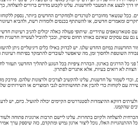
יזו דרך לבצע את המעבר לחדשנות. עלינו לקבוע מדדים ברורים להצלחה, כ
ם. ככל שנשאר מחוברים לטרנדים ולמחקרים החדשים ביותר, נספק ללקוחותי
חקרים ומאמרים חדשים, או להשתתף בכנסים ולומדות רשת, ולהביא רעיונות 
עם סטארטאפים עתידיים. שיתופי פעולה כאלה יכולים להניב רעיונות חדשים
ע גם עם עסקים שאינם באותו תחום עיסוק, ובכך להוביל לעשייה חדשנית ו
 החדשנות במיזם החדש שלנו. יש לבדוק באילו כלים דיגיטליים ניתן להיעזר
בודה השוטפת ולחסוך זמן, מה שיאפשר לעובדים להתמקד בפיתוח רעיונות 
 כל הדרגים בארגון. הבהרת ציפיות בכל הנוגע לתהליך החדשני תעזור לחבר
 הצוות לא רואים בעיות, אלא אתגרים לפתרון.
 וכדי לשמור על חדשנות, עלינו להקשיב לצרכים ולרצונות שלהם. פידבק מה
שירה עם לקוחות כדי להבין את תחושותיהם לגבי המוצרים או השירותים שלנו. 
י, ולעיתים דווקא ההיצמדות לסטנדרטים הקיימים יכולה להועיל. כיזם, יש ל
כים שהקמנו.
כרחית להצלחה ולקיום בתחרות. עלינו ליישם תרבות ארגונית פתוחה ולעודד
 ההתנהגויות האלו, נוכל ליצור ארגון גמיש ומתקדם, כזה שיספק ערך אמיתי