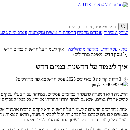
שיווק ומכירות
עובדים מהבית
התפתחות אישית ומקצועית
עיצוב ומיתוג לע
בית
›
עסק חדש: מאיפה מתחילים?
›
איך לשמור על חדשנות במיזם חדש
🚀 עסק חדש: מאיפה מתחילים?
איך לשמור על חדשנות במיזם חדש
3 דקות קריאה
8 באוגוסט 2025
עסק חדש: מאיפה מתחילים?
חדשנות היא המפתח להצלחה במיזמים עסקיים, במיוחד עבור בעלי עסקים ק
להישאר רלוונטיים, אלא גם לפתח יתרון תחרותי אמיתי. כל בעלי העסקים י
אחת מהדרכים החשובות לשמור על חדשנות היא לקדם תרבות ארגונית שמעוד
מפגשים קבועים שבהם כל חבר צוות יכול להביא רעיונות, תראו תוצאות מדה
רעיון יצליח, וזה בסדר – כל כישלון הוא הזדמנות ללמוד ולשפר.
אחד האתגרים שבעלי עסקים מתמודדים איתם הוא המתח בין צורות עבודה מ