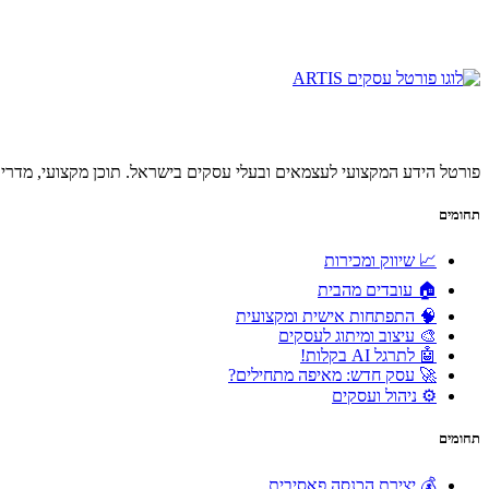
פורטל הידע המקצועי לעצמאים ובעלי עסקים בישראל. תוכן מקצועי, מדריכ
תחומים
📈 שיווק ומכירות
🏠 עובדים מהבית
🧠 התפתחות אישית ומקצועית
🎨 עיצוב ומיתוג לעסקים
🤖 לתרגל AI בקלות!
🚀 עסק חדש: מאיפה מתחילים?
⚙️ ניהול ועסקים
תחומים
💰 יצירת הכנסה פאסיבית