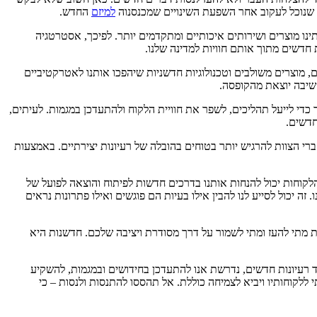
ך שנוכל לעקוב אחר השפעת השינויים שמכנסנוה
למיזם
החדש.
נו מוצרים ושירותים איכותיים ומתקדמים יותר. לפיכך, אסטרטגיה
חדשים מתוך אותם חוויות למדינה שלנו.
, מוצרים משולבים וטכנולוגיות חדשניות שיהפכו אותנו לאטרקטיביים
חשיבה יוצאת מהקופסה.
 כדי לייעל תהליכים, לשפר את חוויית הלקוח ולהתעדכן במגמות. לעיתים,
חדשים.
י הצוות להרגיש יותר בטוחים בהובלה של רעיונות יצירתיים. באמצעות
לקוחות יכול להנחות אותנו בדרכים חדשות לפיתוח והוצאה לפועל של
זה יכול לסייע לנו להבין אילו בעיות הם פוגשים ואילו פתרונות נראים
דעת מתי להעז ומתי לשמור על דרך מסודרת ויציבה שלכם. חדשנות היא
 רעיונות חדשים, נדרשת אנו להתעדכן בחידושים ובמגמות, להשקיע
 ללקוחותיו ויביא לצמיחה כוללת. אל תהססו להתנסות ולנסות – כי