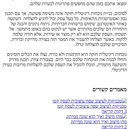
ימצאו אתכם בזמן שהם מחפשים פתרונות לבעיות שלהם.
לסיכום, בניית נוכחות דיגיטלית חזקה אינה משימה פשוטה, אך עם תכנון
נכון ואסטרטגיות מתאימות, כל בעל עסק יכול להגיע להצלחה. השקעה
באתר האינטרנט, שימוש ברשתות חברתיות, ניתוח נתונים והבנה של
התחרות הם שלבים מהותיים אשר יש לנקוט בהם באופן מתמשך. אל
תשכחו, העסק שלכם הוא לא רק מוצר או שירות, אלא חוויה שלמה
ללקוח. כאשר תצליחו להעביר את המסר הזה בצורה מדויקת וברורה,
הסיכויים שלכם להצלחה יגדלו.
נוכחות דיגיטלית חזקה היא הזדמנות ולא כורח. נצלו את הכלים הזמינים
והחלו לבנות את הנוכחות שלכם כבר היום. בעבודת צוות, תכנון מדויק
והשקעה מתמדת, תוכלו להוביל את העסק שלכם להצלחות מרובות בעידן
הדיגיטלי.
מאמרים קשורים
טכניקות לעיצוב שפה עיצובית לעסק קטן
3 דקות קריאה
מהו מיצוב ואיך הוא שונה ממיתוג
2 דקות קריאה