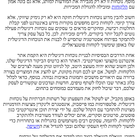
מוסף. נוכחות זו לא רק מגבירה את המודעות למותג, אלא גם בונה אמון
עם
הלקוחות
ומובילה להגדלת המכירות.
חשוב להבין מדוע נוכחות דיגיטלית חזקה היא לא רק גימיק שיווקי, אלא
צורך קיומי. לקוחות כיום מחפשים מקורות מידע באינטרנט לפני קבלת
החלטות רכישה, ומחקרים מראים כי עסקים עם נוכחות דיגיטלית פעילה
נוטים לקבל יותר ביקורים, לידים ומכירות. לכן, כל בעל עסק צריך
להתמקד בפיתוח אסטרטגיה שתסייע לו לבנות את הנוכחות הדיגיטלית
שלו באופן שימשוך לקוחות פוטנציאליים.
אחת הדרכים הבסיסיות לבניית נוכחות דיגיטלית היא הקמת אתר
אינטרנט מקצועי ואטרקטיבי. האתר הוא כרטיס הביקור הדיגיטלי שלנו,
ולכן חשוב שהוא יהיה מעוצב היטב, קל לניווט ונותן מענה לצרכים של
הלקוחות. למשל, אם יש לכם חנות מקוונת, יש להציג את המוצרים בצורה
ברורה עם תיאורים מושכים ותמונות באיכות גבוהה. בנוסף, כדאי לכלול
בלוג באתר שבו תוכלו לשתף טיפים, חדשות ועדכונים שקשורים לעסק
שלכם, דבר שיכול לחזק את מעמדכם כמומחים בתחום.
באופן מקביל, יש לשקול את השפעתן של רשתות חברתיות על נוכחות
דיגיטלית. פלטפורמות כמו פייסבוק, אינסטגרם ולינקדין מציעות הזדמנויות
מצוינות להתחבר עם הקהל שלכם. על ידי יצירת תוכן אינטרקטיבי כגון
פוסטים, סרטונים וסקרים, אתם יכולים לעודד מעורבות ולהתקרב
ללקוחות. לדוגמה, עסקים רבים משתמשים בהגרלות או בתחרויות כדי
למשוך לקוחות לדף העסקי שלהם ובכך להגדיל את ה
חשיפה
.
כמובן, נשאלת השאלה כיצד ניתן למדוד את ההצלחה של נוכחות