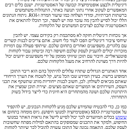
דיגיטלית ולבצע אופטימיזציה קבועה של האסטרטגיות. ישנם כלים רבים
המאפשרים לעקוב אחרי נתוני תנועה באתר, התנהלות משתמשים
ברשתות חברתיות, ומדדי הצלחה כמו שיעור המרה ו-ROI. ניתוח הנתונים
הללו יכול לסייע להבין מה עובד ומה יש לשפר, וכך תוכלו להתאים את
האסטרטגיה שלכם לצרכים המשתנים של הלקוחות.
אך נוכחות דיגיטלית חזקה לא מסתכמת רק בקידום עצמי. יש להבין
שיחסי ציבור דיגיטליים הפכו לעוד כלי חשוב. אתם צריכים לבנות קשרים
עם בלוגרים, משפיענים ואחרים בתחום שלכם. שיתופי פעולה עם דמויות
מוכרות יכולים להעניק לעסק שלכם חשיפה רבה וביטחון עבור לקוחות
פוטנציאליים. חיבור עם תוכן שיווקי ממומן על ידי משפיענים ידועים יכול
להיות דרך מצוינת להרחיב את מעגל הלקוחות שלכם.
אחד האתגרים הגדולים שתהיו עלולים להיתקל בהם הוא ריבוי התוכן
המופיע ברשת. בעידן המידע שבו הכל נגיש, קל לשכוח את הערך הייחודי
שאתם מביאים לשולחן. לכן, חשוב לבנות ייחודיות מותג שתשקף את תכני
העסק, השירותים או המוצרים שאתם מציעים. יצירת תוכן שמציין את
היתרונות שלכם ושונה מהמתחרים היא חיונית כדי לייצר בידול בשוק
התחרותי.
כמו כן, כדי להבטיח שהמידע שלכם מגיע ללקוחות הנכונים, יש להקפיד
על אסטרטגיית SEO (אופטימיזציה למנועי חיפוש). גיוס מומחה בתחום או
שימוש
בכלים המיועדים לכך יכול לסייע לייעל את נראות האתר במנועי
החיפוש, ולמקד את התכנים שמסופקים בהתאם למילות מפתח שחשובות
לעסק שלכם. התאמה נכונה של התוכן עשויה להוביל לכך שיותר לקוחות