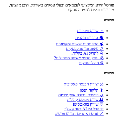
פורטל הידע המקצועי לעצמאים ובעלי עסקים בישראל. תוכן מקצועי,
מדריכים וכלים לצמיחה עסקית.
תחומים
📈 שיווק ומכירות
🏠 עובדים מהבית
🧠 התפתחות אישית ומקצועית
🎨 עיצוב ומיתוג לעסקים
🤖 לתרגל AI בקלות!
🚀 עסק חדש: מאיפה מתחילים?
⚙️ ניהול ועסקים
תחומים
💰 יצירת הכנסה פאסיבית
🎯 הלקוח הנכון
🤝 פגישות עבודה אפקטיביות
👥 שיווק מבוסס קהילות
💬 שיווק בוואטסאפ
✨ הכל על AI בעסק שלך
📌 אחסון אתרים - מידע וטיפים