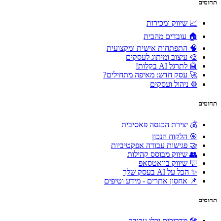
תחומים
📈 שיווק ומכירות
🏠 עובדים מהבית
🧠 התפתחות אישית ומקצועית
🎨 עיצוב ומיתוג לעסקים
🤖 לתרגל AI בקלות!
🚀 עסק חדש: מאיפה מתחילים?
⚙️ ניהול ועסקים
תחומים
💰 יצירת הכנסה פאסיבית
🎯 הלקוח הנכון
🤝 פגישות עבודה אפקטיביות
👥 שיווק מבוסס קהילות
💬 שיווק בוואטסאפ
✨ הכל על AI בעסק שלך
📌 אחסון אתרים - מידע וטיפים
תחומים
🛠 מדריכים וכלי עבודה