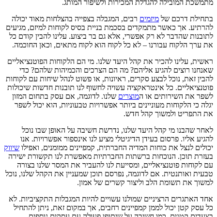
מתמשכת המובילה להגדלת המכירות ולשיפור המותג.
בתחילת דרכם של
מיזמים
רבים, המגבלה בצפייה בהצלחות מאוד יכולה
להרתיע. אך כאשר מתמקדים בסכמת בניית בסיס לקוחות למיזם, מגיעים
לתובנות שהדבר לא רק אפשרי, אלא גם בר ביצוע. עלינו להבין קודם כל
את ערך הלקוח עבורנו – לא כל לקוח הוא לקוח מתאים, וכאן החוכמה.
ראשית, עלינו להכיר את קהל היעד שלנו. מי הם הלקוחות הפוטנציאליים
שאנחנו רוצים להגיע אליהם? מה הם הצרכים והכמיהות שלהם? כדי
להבין זאת, נוכל לבצע סקרים, ראיונות, או פשוט לנהל שיחות עם לקוחות
פוטנציאליים. כל אינטראקציה עשויה לחשוף לנו תובנות חדשות שיכולות
לשפר את השירותים או ה
מוצרים
שלנו. לדוגמה, אם עסק בתחום המזון
יגלה כי הלקוחות מעוניינים ביותר אפשרויות טבעוניות, הוא יכול לשפר
את התפריט ולמשוך קהל חדש.
לאחר שהבנו מי קהל היעד שלנו, נדרשת חשיבה על האופן שבו נוכל
להגיע אליו. פרסום בעידן הדיגיטלי מציע לנו אינספור אפשרויות. אנו
יכולים לנצל את כוחות המדיה החברתית, קמפיינים ממומנים, ואפילו
שיווק
בעזרת תוכן. הנוכחות ברשתות החברתיות מאפשרת לנו תקשורת ישירה
עם לקוחות פוטנציאליים, ומסייעת לנו להעביר את המסר שלנו בצורה
טבעית ואותנטית. אם לדוגמה, נפרסם תוכן שמעניין את הקהל שלנו, נוכל
למשוך את תשומת הלב וליצור קשרים של אמון.
אחד האתגרים הרציניים שמולנו עשויים להיות המגבלות התקציביות. לא
כל עסק קטן יכול לממן קמפיינים רחבים, אך במקום זאת, ניתן להתחיל
בצעדים קטנים, כמו חשיבה על שיתופי פעולה עם עסקים נוספים