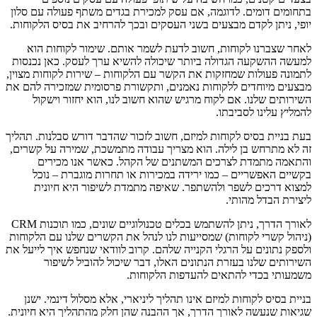
בתחומים דומים. לדוגמה, אם עסק למכירת בגדים משתף פעולה עם סלון
יופי, ניתן לקדם מבצעים בשני העסקים ובכך להרחיב את בסיס הלקוחות.
לאחר שצברנו לקוחות, חשוב לדעת לשמר אותם. שימור לקוחות הוא
למעשה ההשקעה הגדולה ביותר שיכולה להשיא ערך לעסק. כאן נכנסות
לתמונה פעולות שמחזקות את הקשר עם הלקוחות – שירות לקוחות מצוין,
מבצעים מיוחדים ללקוחות נאמנים, ותקשורת פרסומית שמזכירה להם את
השירותים שלנו. אם לקוח מרגיש שהוא חשוב לנו, הוא יחזור וישקול
להמליץ עלינו לסביבתו.
בעת בניית בסיס לקוחות למיזם, חשוב לזכור שהדבר דורש סבלנות. תהליך
זה לא מתרחש בן לילה. הוא מצריך עבודה מתמשכת, שמירה על קשרים,
והתאמה מתמדת לצרכים המשתנים של הקהל. כאשר אנו מכירים
בקשיים האפשריים – כמו ירידה במכירות או תחרות מוגברת – נוכל
למצוא דרכים לשפר ולהשתפר. שאיפה מתמדת לשיפור היא חיונית
ליצירת הבדל מהותי.
לאורך הדרך, ניתן להשתמש בכלים טכנולוגיים שונים, כמו תוכנות CRM
(ניהול קשרי לקוחות) שמסייעות לנו לנהל את הקשרים שלנו עם הלקוחות
ולספק נתונים על הרגלי הקנייה שלהם. קרוב לוודאי שנחפש איך לייעל את
השירותים שלנו בעזרת הנתונים האלו, דבר שיכול להוביל לשיפור
משמעותי בכדי להתאים להעדפות הלקוחות.
בניית בסיס לקוחות למיזם אינו תהליך ליניארי, אלא מסלול דינמי. ישנן
שגיאות שנעשה לאורך הדרך, אך ההבנה שהן חלק מהתהליך היא חיונית.