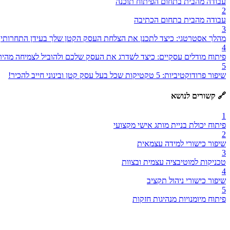
עבודה מהבית בתחום הפיתוח תוכנה
2
עבודה מהבית בתחום הכתיבה
3
מהלך אסטרטגי: כיצד לתכנן את הצלחת העסק הקטן שלך בעידן התחרותי
4
פיתוח מודלים עסקיים: כיצד לשדרג את העסק שלכם ולהוביל לצמיחה מהיר
5
שיפור פרודוקטיביות: 5 טקטיקות שכל בעל עסק קטן ובינוני חייב להכיר!
🔗 קשורים לנושא
1
פיתוח יכולת בניית מותג אישי מקצועי
2
שיפור כישורי למידה עצמאית
3
טכניקות למוטיבציה עצמית ובצוות
4
שיפור כישורי ניהול תקציב
5
פיתוח מיומנויות מנהיגות חזקות