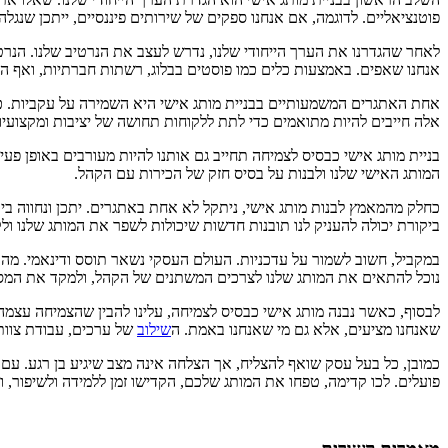
פוטנציאליים. לדוגמה, אם אנחנו ספקים של שירותים פיננסיים, ייתכן שנג
לאחר שהגדרנו את הערך הייחודי שלנו, נדרש לעצב את הנרטיב שלנו. הנרט
אנחנו שאפים. באמצעות כלים כמו פוסטים בבלוג, רשתות חברתיות, ואף הו
אחת האתגרים המשמעותיים בבניית מותג אישי היא השמירה על עקביות. כל חל
אלה חייבים להיות מתואמים כדי לתת ללקוחות תחושה של יציבות ומקצועיות. 
בניית מותג אישי כבסיס לצמיחה תחייב גם אותנו להיות מעורבים באופן פעי
המותג האישי שלנו ולבנות על בסיס חזק של הכירות עם הקהל.
כחלק מהמאמץ לבנות מותג אישי, ניתקל לא אחת באתגרים. יתכן ונחווה בי
ביקורת יכולה להעניק לנו תובנות חדשות שיכולות לשפר את המותג שלנו ול
במקביל, חשוב לשמור על עדכניות. העולם העסקי נשאר תוסס ודינאמי. מה שע
נוכל להתאים את המותג שלנו לצרכים המשתנים של הקהל, ולמקד את המסרי
לבסוף, כאשר נבנה מותג אישי כבסיס לצמיחה, עלינו להבין שהצמיחה עצמ
שאנחנו מציעים, אלא גם מי שאנחנו באמת. ה
שילוב
של ערכים, עבודת צוות,
כמובן, כל בעל עסק שואף להצליח, אך הצלחה אינה מצב שיגיע בן רגע. עם 
פועלים. לכו קדימה, טפחו את המותג שלכם, הקדישו זמן ללמידה ולשיפור,