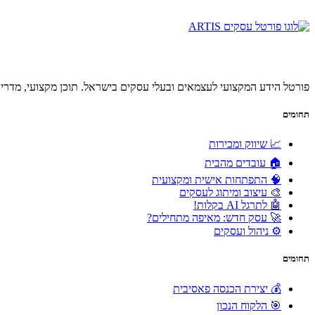
פורטל הידע המקצועי לעצמאים ובעלי עסקים בישראל. תוכן מקצועי, מדריכ
תחומים
📈 שיווק ומכירות
🏠 עובדים מהבית
🧠 התפתחות אישית ומקצועית
🎨 עיצוב ומיתוג לעסקים
🤖 לתרגל AI בקלות!
🚀 עסק חדש: מאיפה מתחילים?
⚙️ ניהול ועסקים
תחומים
💰 יצירת הכנסה פאסיבית
🎯 הלקוח הנכון