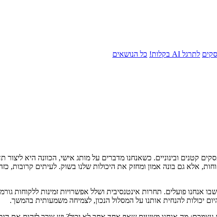
סקים
לתרגל AI בקלות!
כל הנושאים
ם קטנים ובינוניים. כשאנחנו מדברים על מותג אישי, הכוונה היא ליצור ת
חות, אלא גם בונה אמון ומחזק את היכולות שלנו בשוק. לעיתים קרובות, כז
בו אנחנו פועלים. תחרות אינטנסיבית ושלל אפשרויות זמינות ללקוחות גורמי
ום יכולות להנחית אותנו על המסלול הנכון, לצמיחה משמעותית בהמשך.
 עצמכם: מה אנחנו מציעים שאף אחד אחר לא יכול? יש צורך לזהות את הית