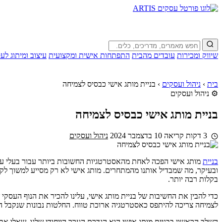
שיווק ומכירות
עובדים מהבית
התפתחות אישית ומקצועית
עיצוב ומיתוג לע
בית
›
ניהול ועסקים
›
בניית מותג אישי כבסיס לצמיחה
⚙️ ניהול ועסקים
בניית מותג אישי כבסיס לצמיחה
3 דקות קריאה
10 בדצמבר 2024
ניהול ועסקים
בניית
מותג אישי הפכה לאחת מהאסטרטגיות החשובות ביותר עבור בעלי עסקי
ובעיקר, מה שמבדיל אותנו מהמתחרים. מותג אישי לא רק מסייע למשוך לקו
בקלות רבה יותר.
כדי להבין את החשיבות של בניית מותג אישי, עלינו להכיר את הנוף העסקי ש
לצמיחה צריכה להיתפס כאסטרטגיה ארוכת טווח. החלטות נבונות שנקבל הי
השלב הראשון בבניית מותג אישי הוא הגדרת הערך הייחודי שלנו. שאלו את