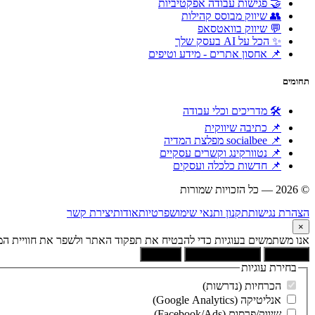
🤝 פגישות עבודה אפקטיביות
👥 שיווק מבוסס קהילות
💬 שיווק בוואטסאפ
✨ הכל על AI בעסק שלך
📌 אחסון אתרים - מידע וטיפים
תחומים
🛠 מדריכים וכלי עבודה
📌 כתיבה שיווקית
📌 socialbee מפלצת המדיה
📌 נטוורקינג וקשרים עסקיים
📌 חדשות כלכלה ועסקים
© 2026 — כל הזכויות שמורות
הוקם ומקודם ע"י:
צימטים
הצהרת נגישות
תקנון ותנאי שימוש
פרטיות
אודות
יצירת קשר
×
אנו משתמשים בעוגיות כדי להבטיח את תפקוד האתר ולשפר את חוויית המש
קבל הכל
הסר לא הכרחיות
העדפות
בחירת עוגיות
הכרחיות (נדרשות)
אנליטיקה (Google Analytics)
שיווק/פרסום (Facebook/Ads)