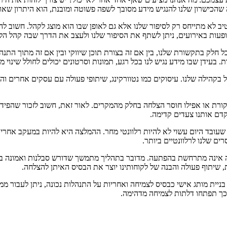
לה שהכישרון שלנו להנגיש מידע מסובך לשפה פשוטה ומובנת, הוא היתרון שאו
יב לא מתייחס רק לסיפור שלנו אלא גם לאופן שבו הוא מוצג לקהל. חשוב ל
פעות באירועים, ניתן לשתף את הסיפור שלנו ולעצב את הדרך שבה קהל הלק
ק בתקשורת שלנו, בין אם זה בצורת תוכן שיווקי ובין אם זה מתוך התנהלות 
בעידן שבו מידע נגיש לנו בכל רגע, תמונות וסרטונים יכולים לחולל שינוי 
ל בקהילה שלנו. עיסוקים כמו נטוורקינג, שיתופי פעולה עם עסקים אחרים וה
קורת או אפילו חוסר הצלחה בחלק מהמקרים. לאור זאת, חשוב לזכור שהפידב
קדם אותנו צעדים קדימה.
ובד היום עשוי לא להיות רלוונטי מחר. ההמלצה היא להיות במעקב אחרי מגמ
ם שלנו לרלוונטיים ביותר.
ה אינה מתרחשת בהפתעה. מדובר בתהליך מתמשך שדורש סבלנות ואמונה במטר
 שיתוף פעולה והבנה של לקוחותינו יוצר את הבסיס האיתן להצלחה.
בניית מותג אישי כבסיס לצמיחה ואחריות על התנהלות נכונה, ניתן לעבור 
 וכך תפתחו דלתות לצמיחה מדהימה.