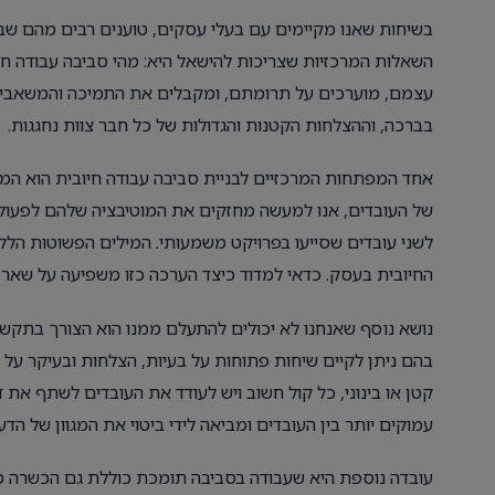
בשיחות שאנו מקיימים עם בעלי עסקים, טוענים רבים מהם שב
השאלות המרכזיות שצריכות להישאל היא: מהי סביבה עבודה חיו
עצמם, מוערכים על תרומתם, ומקבלים את התמיכה והמשאבים ה
בברכה, וההצלחות הקטנות והגדולות של כל חבר צוות נחגגות.
אחד המפתחות המרכזיים לבניית סביבה עבודה חיובית הוא המ
של העובדים, אנו למעשה מחזקים את המוטיבציה שלהם לפעול 
לשני עובדים שסייעו בפרויקט משמעותי. המילים הפשוטות הללו
החיובית בעסק. כדאי למדוד כיצד הערכה כזו משפיעה על שאר
נושא נוסף שאנחנו לא יכולים להתעלם ממנו הוא הצורך בתקשו
בהם ניתן לקיים שיחות פתוחות על בעיות, הצלחות ובעיקר על
קטן או בינוני, כל קול חשוב ויש לעודד את העובדים לשתף את 
עמוקים יותר בין העובדים ומביאה לידי ביטוי את המגוון של הדעו
עובדה נוספת היא שעבודה בסביבה תומכת כוללת גם הכשרה מת