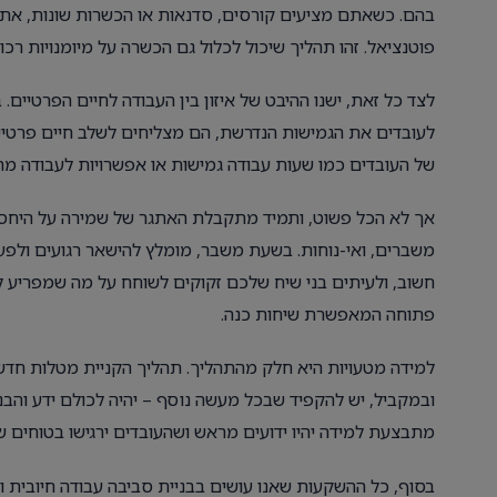
בהם. כשאתם מציעים קורסים, סדנאות או הכשרות שונות, את
פוטנציאל. זהו תהליך שיכול לכלול גם הכשרה על מיומנויות רכו
לצד כל זאת, ישנו ההיבט של איזון בין העבודה לחיים הפרטיים.
לעובדים את הגמישות הנדרשת, הם מצליחים לשלב חיים פרטיים
של העובדים כמו שעות עבודה גמישות או אפשרויות לעבודה מ
אך לא הכל פשוט, ותמיד מתקבלת האתגר של שמירה על היחס ה
משברים, ואי-נוחות. בשעת משבר, מומלץ להישאר רגועים ולפעו
חשוב, ולעיתים בני שיח שלכם זקוקים לשוחח על מה שמפריע 
פתוחה המאפשרת שיחות כנה.
למידה מטעויות היא חלק מהתהליך. תהליך הקניית מטלות חדשות
ובמקביל, יש להקפיד שבכל מעשה נוסף – יהיה לכולם ידע והב
מתבצעת למידה יהיו ידועים מראש ושהעובדים ירגישו בטוחים ש
בסוף, כל ההשקעות שאנו עושים בבניית סביבה עבודה חיובית ו