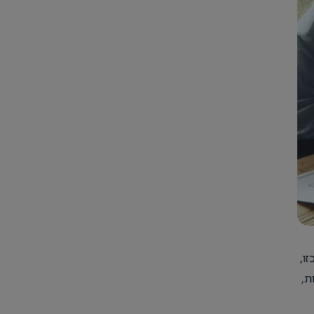
ו,
ת,