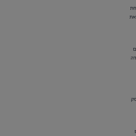
חת
 את
ם
דה
סק