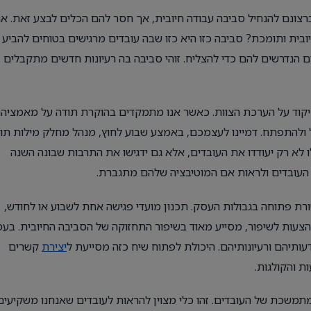
רצונם להנחיל סביבה עבודה חיובית, אך חסר להם הכלים לבצע זאת. א
בית ותומכת? סביבה כזו היא כזו שבה עובדים מרגישים בטוחים להביע
נדרשים להם כדי להצליח. זוהי סביבה בה רעיונות חדשים מתקבלים
יקוד על הערכת הצוות. כאשר אנו מתמקדים בהוקרת תודה על מאמציה
ולהתפתח. דמיינו לעצמכם, באמצע שבוע לחוץ, מנהל מחלק מילות תו
 לא רק יעודדו את העובדים, אלא גם ידגישו את התרבות שבונה השנה
 העובדים ולראות אם המוטיבציה שלהם מתגברת.
רת פתוחה בגבולות העסק. תכנון מועדי פגישה אחת לשבוע או לחודש,
 הצעות לשיפור, מסייע מאוד בשיפור התחזוקה של הסביבה החיובית. בע
דעותיהם ורעיונותיהם. היכולת לפתוח שיח כזה מסייעת ל
יצירת
קשרים
ת והקולגות.
משכת של העובדים. זהו כלי מצוין להראות לעובדים שאנחנו משקיעים