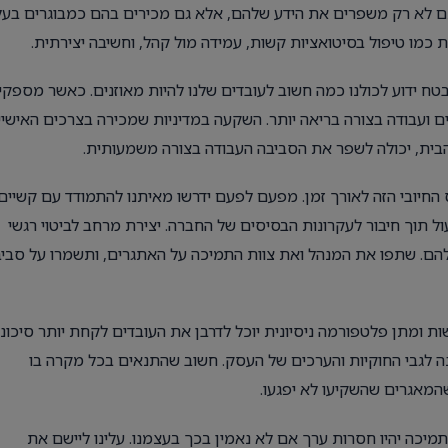
ם לא רק משפרים את הידע שלהם, אלא גם מכירים בהם כמבוגרים בעל
ת כמו טיפול בסיטואציות קשות, עמידה מול קהל, וחשיבה יצירתית.
 בטח ידוע לכולנו כמה חשוב לעובדים שלנו להיות מאוזנים. כאשר מספקי
 ועבודה בצורה בריאה יותר. השקעה במדיניות שמכירה בצרכים האישיי
הבית, יכולה לשפר את הסביבה העבודה בצורה משמעותית.
חיובי הזה לאורך זמן. מפעם לפעם ידרשו מאיתנו להתמודד עם קשיים,
ל תוך חיבור לעקרונות הבסיסים של החברה. יצירת מרחב לביטוי רגשי
להם. שתפו את המנהל ואת צוות התמיכה על האתגרים, ותשמרו על סבי
 ומתן פלטפורמה ניסיונית יוכל לדרבן את העובדים לקחת יותר סיכוני
נה לגבי החוקיות והערכים של העסק. חשוב שהתנאים בכל מקרה בו
המאגרים שהשקיעו לא יפגעו.
תמיכה יהיו חסרות ערך אם לא נאמין בכך בעצמנו. עלינו ליישם את