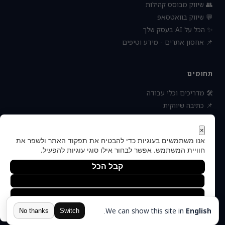
👥 שיווק מבוסס קהילות
💬 שיווק בוואטסאפ
✨ הכל על AI בעסק שלך
📌 אחסון אתרים - מידע וטיפים
תחומים
🛠 מדריכים וכלי עבודה
📌 כתיבה שיווקית
📌 socialbee מפלצת המדיה
📌 נטוורקינג וקשרים עסקיים
×
אנו משתמשים בעוגיות כדי להבטיח את תפקוד האתר ולשפר את
📌 חדשות כלכלה ועסקים
חוויית המשתמש. אפשר לבחור אילו סוגי עוגיות להפעיל.
קבל הכל
הסר לא הכרחיות
© 2026 — כל הזכויות
העדפות
הצהרת נגישות
תקנון ותנאי שימוש
פרטיות
אודות
שמורות
יצירת קשר
מדיניות הפרטיות
.
We can show this site in
English
הוקם ומקודם ע"י:
צימטים
No thanks
Switch