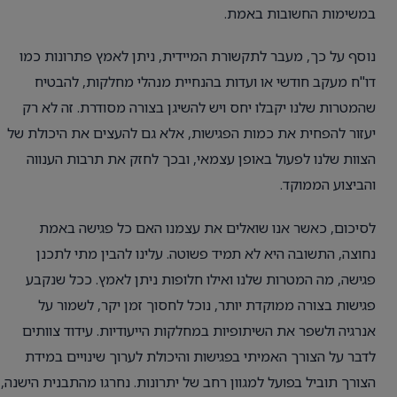
במשימות החשובות באמת.
נוסף על כך, מעבר לתקשורת המיידית, ניתן לאמץ פתרונות כמו
דו"ח מעקב חודשי או ועדות בהנחיית מנהלי מחלקות, להבטיח
שהמטרות שלנו יקבלו יחס ויש להשיגן בצורה מסודרת. זה לא רק
יעזור להפחית את כמות הפגישות, אלא גם להעצים את היכולת של
הצוות שלנו לפעול באופן עצמאי, ובכך לחזק את תרבות הענווה
והביצוע הממוקד.
לסיכום, כאשר אנו שואלים את עצמנו האם כל פגישה באמת
נחוצה, התשובה היא לא תמיד פשוטה. עלינו להבין מתי לתכנן
פגישה, מה המטרות שלנו ואילו חלופות ניתן לאמץ. ככל שנקבע
פגישות בצורה ממוקדת יותר, נוכל לחסוך זמן יקר, לשמור על
אנרגיה ולשפר את השיתופיות במחלקות הייעודיות. עידוד צוותים
לדבר על הצורך האמיתי בפגישות והיכולת לערוך שינויים במידת
הצורך תוביל בפועל למגוון רחב של יתרונות. נחרגו מהתבנית הישנה,