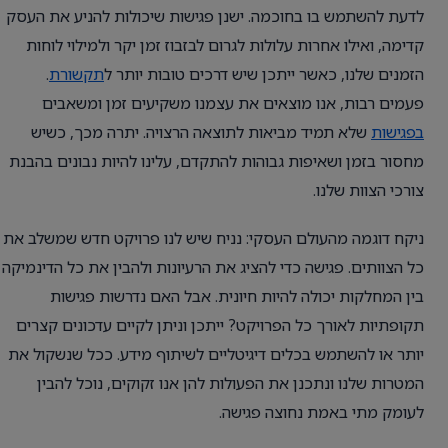
לדעת להשתמש בו בחוכמה. ישנן פגישות שיכולות להניע את העסק
קדימה, ואילו אחרות עלולות לגרום לבזבוז זמן יקר ולמילוי לוחות
הזמנים שלנו, כאשר ייתכן שיש דרכים טובות יותר ל
תקשורת
.
פעמים רבות, אנו מוצאים את עצמנו משקיעים זמן ומשאבים
בפגישות
שלא תמיד מביאות לתוצאה הרצויה. יתרה מכך, כשיש
מחסור בזמן ושאיפות גבוהות להתקדם, עלינו להיות נבונים בהבנת
צורכי הצוות שלנו.
ניקח דוגמה מהעולם העסקי: נניח שיש לנו פרויקט חדש שמשלב את
כל הצוותים. פגישה כדי להציג את הרעיונות ולהבין את כל הדינמיקה
בין המחלקות יכולה להיות חיונית. אבל האם נדרשות פגישות
תקופתיות לאורך כל הפרויקט? ייתכן וניתן לקיים עדכונים קצרים
יותר או להשתמש בכלים דיגיטליים לשיתוף מידע. ככל שנשקול את
המטרות שלנו ונתכנן את הפעולות להן אנו זקוקים, נוכל להבין
לעומק מתי באמת נחוצה פגישה.