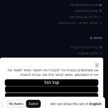
👥 שיווק מבוסס קהילות
💬 שיווק בוואטסאפ
✨ הכל על AI בעסק שלך
📌 אחסון אתרים - מידע וטיפים
תחומים
🛠 מדריכים וכלי עבודה
📌 כתיבה שיווקית
📌 socialbee מפלצת המדיה
📌 נטוורקינג וקשרים עסקיים
×
אנו משתמשים בעוגיות כדי להבטיח את תפקוד האתר ולשפר את
📌 חדשות כלכלה ועסקים
חוויית המשתמש. אפשר לבחור אילו סוגי עוגיות להפעיל.
קבל הכל
הסר לא הכרחיות
© 2026 — כל הזכויות
העדפות
הצהרת נגישות
תקנון ותנאי שימוש
פרטיות
אודות
שמורות
יצירת קשר
מדיניות הפרטיות
.
We can show this site in
English
הוקם ומקודם ע"י:
צימטים
No thanks
Switch