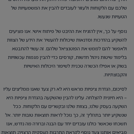
שלכם עם הלקוחות ולעזור לעובדים להבין את המשמעויות של
הטעויות שנעשו.
נוסף על כך, אין להזניח את ההיבט של פיתוח אישי. אנו מציעים
להשקיע בהדרכות וסדנאות שיכולות להעשיר את הידע של הצוות
ולאפשר להם לממש את הפוטנציאל שלהם. זה עשוי להתבטא
בלימוד שיטות ניהול חדשות, קורסים כדי להבין מגמות עכשוויות
בשוק או אפילו הכשרה טכנית לשיפור היכולות האישיות
והקבוצתיות.
לסיכום, הגדרת ציפיות מראש היא לא רק צעד שאנו ממליצים עליו
– היא חיונית להצלחה. עלינו להבין שהשקעה בהגדרת ציפיות היא
השקעה בעסק שלנו, בצוות שלנו ובקשרים עם הלקוחות. ככל
שנשקיע יותר בתהליך זה, כך נוכל לראות תוצאות טובות יותר. אל
תשכחו שכאשר כולנו עובדים יחד עם הבנה וברורה מה נדרש, אנו
מביאים אותנו צעד נוסף לקראת התרבות העסקית הרצויה: תוצאות