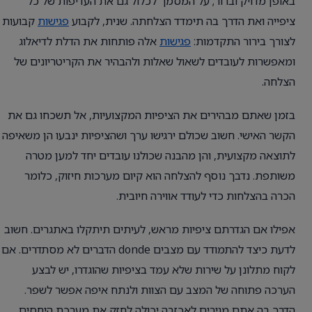
באופן מדויק וברור; על המסמך לכלול גם את העדיפות של כל
ציפייה ואת הדרך בה תימדד הצלחתה. שנית, לקבוע
פגישות
קבועות
לצורך בירור התקדמות:
פגישות
אלה פותחות את הדלת לדיאלוג
ומאפשרות לעובדים לשאול שאלות ולהבהיר את הקריטריונים של
הצלחה.
בזמן שאתם מבהירים את הציפיות המקצועיות, אל תשכחו גם את
הקשר האישי. חשוב שכולם ירגישו ערך ושהציפיות ינבעו הן משאיפה
לתוצאה מקצועית, והן מהבנה שכולנו עובדים יחד למען מטרה
משותפת. נדבך נוסף להצלחה הוא קיום מערכות חיזוק, כלומר
הכרה בהצלחות כדי לעודד אווירה חיובית.
אפילו אם הגדרתם ציפיות מראש, לעיתים תיתקלו באתגרים. חשוב
לדעת כיצד להתמודד עם מצבים donde הדברים לא מסתדרים. אם
לקוח מתלונן על שירות שלא עמד בציפיות שהוגדרו, יש לבצע
הערכה פתוחה של המצב עם הצוות ולנתח איפה אפשר לשפר.
הדרך בה אתם מגיבים לאכזבה יכולה לחזק את מערכת היחסים