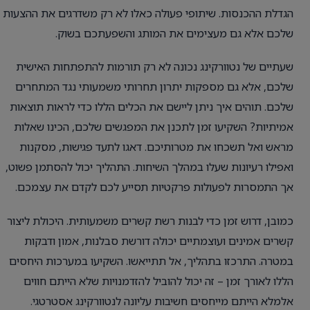
הגדלת ההכנסות. שיתופי פעולה כאלו לא רק משדרגים את ההצעות
שלכם אלא גם מעצימים את המותג והשפעתכם בשוק.
שעתיים של נטוורקינג נכונה לא רק תורמות להתפתחות האישית
שלכם, אלא גם מספקות יתרון תחרותי משמעותי נגד המתחרים
שלכם. תוהים איך ניתן ליישם את הכלים הללו כדי לראות תוצאות
אמיתיות? השקיעו זמן לתכנן את המפגשים שלכם, הכינו שאלות
מראש ואל תשכחו את מטרותיכם. דאגו לתעד פגישות, מסקנות
ואפילו רעיונות שעלו במהלך השיחות. התהליך יכול להסתמן פשוט,
אך התמסרות לפעולות פרקטיות תסייע לכם לקדם את עצמכם.
כמובן, דרוש זמן כדי לבנות רשת קשרים משמעותית. היכולת ליצור
קשרים אמינים ועוצמתיים יכולה דורשת סבלנות, אמון ודבקות
במטרה. התרכזו בתהליך, אל תתייאשו. השקיעו במערכות היחסים
הללו לאורך זמן – זה יכול להוביל להזדמנויות שלא הייתם חווים
אלמלא הייתם מייחסים חשיבות עליונה לנטוורקינג אסטרטגי.