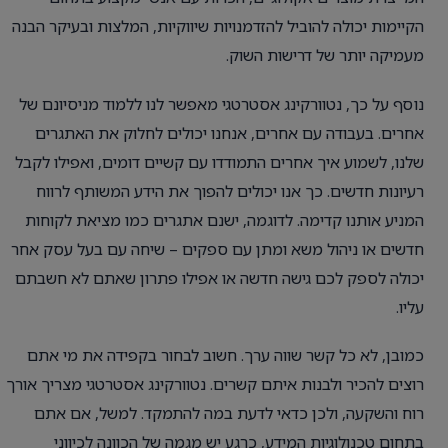
הקיימות יכולה להוביל להזדמנויות שיווקיות, המלצות ובעיקר הבנה
מעמיקה יותר של דרישות השוק.
נוסף על כך, נטוורקינג אסטרטגי מאפשר לנו ללמוד מניסיונם של
אחרים. בעבודה עם אחרים, אנחנו יכולים לחלוק את האתגרים
שלנו, לשמוע איך אחרים התמודדו עם קשיים דומים, ואפילו לקבל
רעיונות חדשים. כך אנו יכולים להפוך את הידע המשותף לרווח
המניע אותנו קדימה. לדוגמה, ישנם אתגרים כמו מציאת לקוחות
חדשים או ניהול משא ומתן עם ספקים – שיחה עם בעל עסק אחר
יכולה לספק לכם גישה חדשה או אפילו פתרון שאתם לא חשבתם
עליו.
כמובן, לא כל קשר שווה ערך. חשוב לבחור בקפידה את מי אתם
רוצים להכיר ולבנות איתם קשרים. נטוורקינג אסטרטגי מצריך אורך
רוח והשקעה, ולכן כדאי לדעת במה להתמקד. למשל, אם אתם
בתחום טכנולוגיות המידע, כרגע יש מגמה של הכוונה לכיווני