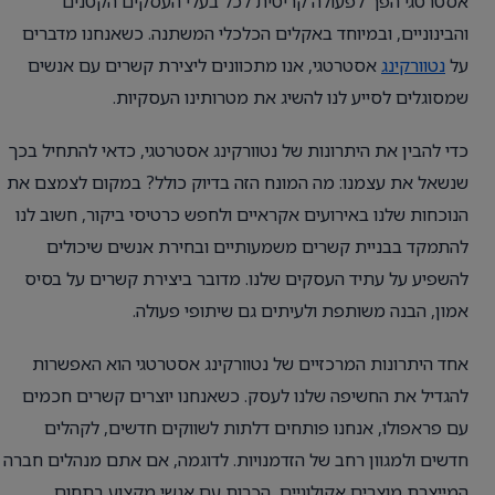
אסטרטגי הפך לפעולה קריטית לכל בעלי העסקים הקטנים
והבינוניים, ובמיוחד באקלים הכלכלי המשתנה. כשאנחנו מדברים
על
נטוורקינג
אסטרטגי, אנו מתכוונים ליצירת קשרים עם אנשים
שמסוגלים לסייע לנו להשיג את מטרותינו העסקיות.
כדי להבין את היתרונות של נטוורקינג אסטרטגי, כדאי להתחיל בכך
שנשאל את עצמנו: מה המונח הזה בדיוק כולל? במקום לצמצם את
הנוכחות שלנו באירועים אקראיים ולחפש כרטיסי ביקור, חשוב לנו
להתמקד בבניית קשרים משמעותיים ובחירת אנשים שיכולים
להשפיע על עתיד העסקים שלנו. מדובר ביצירת קשרים על בסיס
אמון, הבנה משותפת ולעיתים גם שיתופי פעולה.
אחד היתרונות המרכזיים של נטוורקינג אסטרטגי הוא האפשרות
להגדיל את החשיפה שלנו לעסק. כשאנחנו יוצרים קשרים חכמים
עם פראפולו, אנחנו פותחים דלתות לשווקים חדשים, לקהלים
חדשים ולמגוון רחב של הזדמנויות. לדוגמה, אם אתם מנהלים חברה
המייצרת מוצרים אקולוגיים, הכרות עם אנשי מקצוע בתחום