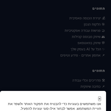
תחומים
💰 יצירת הכנסה פאסיבית
🎯 הלקוח הנכון
🤝 פגישות עבודה אפקטיביות
👥 שיווק מבוסס קהילות
💬 שיווק בוואטסאפ
✨ הכל על AI בעסק שלך
📌 אחסון אתרים - מידע וטיפים
תחומים
🛠 מדריכים וכלי עבודה
📌 כתיבה שיווקית
📌 socialbee מפלצת המדיה
📌 נטוורקינג וקשרים עסקיים
×
אנו משתמשים בעוגיות כדי להבטיח את תפקוד האתר ולשפר את
📌 חדשות כלכלה ועסקים
חוויית המשתמש. אפשר לבחור אילו סוגי עוגיות להפעיל.