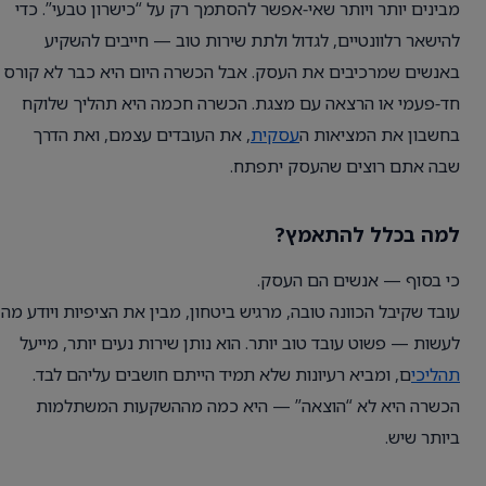
מבינים יותר ויותר שאי‑אפשר להסתמך רק על “כישרון טבעי”. כדי
להישאר רלוונטיים, לגדול ולתת שירות טוב — חייבים להשקיע
באנשים שמרכיבים את העסק. אבל הכשרה היום היא כבר לא קורס
חד‑פעמי או הרצאה עם מצגת. הכשרה חכמה היא תהליך שלוקח
בחשבון את המציאות ה
עסקית
, את העובדים עצמם, ואת הדרך
שבה אתם רוצים שהעסק יתפתח.
למה בכלל להתאמץ?
כי בסוף — אנשים הם העסק.
עובד שקיבל הכוונה טובה, מרגיש ביטחון, מבין את הציפיות ויודע מה
לעשות — פשוט עובד טוב יותר. הוא נותן שירות נעים יותר, מייעל
תהליכי
ם, ומביא רעיונות שלא תמיד הייתם חושבים עליהם לבד.
הכשרה היא לא “הוצאה” — היא כמה מההשקעות המשתלמות
ביותר שיש.