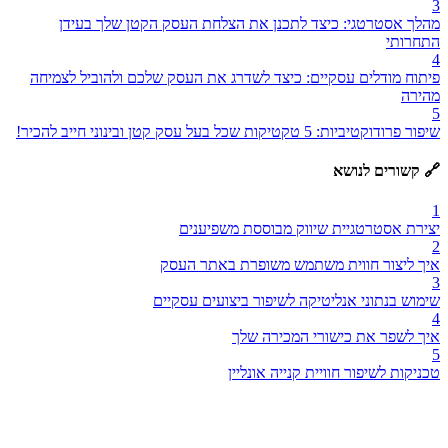
3
מהלך אסטרטגי: כיצד לתכנן את הצלחת העסק הקטן שלך בעידן
התחרותי
4
פיתוח מודלים עסקיים: כיצד לשדרג את העסק שלכם ולהוביל לצמיחה
מהירה
5
שיפור פרודוקטיביות: 5 טקטיקות שכל בעל עסק קטן ובינוני חייב להכיר!
🔗 קשורים לנושא
1
יצירת אסטרטגיית שיווק מבוססת משפיענים
2
איך ליצור חווית משתמש משופרת באתר העסק
3
שימוש בנתוני אנליטיקה לשיפור ביצועים עסקיים
4
איך לשפר את כישורי המכירה שלך
5
טכניקות לשיפור חוויית קנייה אונליין