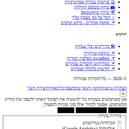
🤝 פגישות עבודה אפקטיביות
👥 שיווק מבוסס קהילות
💬 שיווק בוואטסאפ
✨ הכל על AI בעסק שלך
📌 אחסון אתרים - מידע וטיפים
תחומים
🛠 מדריכים וכלי עבודה
📌 כתיבה שיווקית
📌 socialbee מפלצת המדיה
📌 נטוורקינג וקשרים עסקיים
📌 חדשות כלכלה ועסקים
© 2026 — כל הזכויות שמורות
הוקם ומקודם ע"י:
צימטים
הצהרת נגישות
תקנון ותנאי שימוש
פרטיות
אודות
יצירת קשר
×
אנו משתמשים בעוגיות כדי להבטיח את תפקוד האתר ולשפר את חוויית
המשתמש. אפשר לבחור אילו סוגי עוגיות להפעיל.
קבל הכל
הסר לא הכרחיות
העדפות
בחירת עוגיות
הכרחיות (נדרשות)
אנליטיקה (Google Analytics)