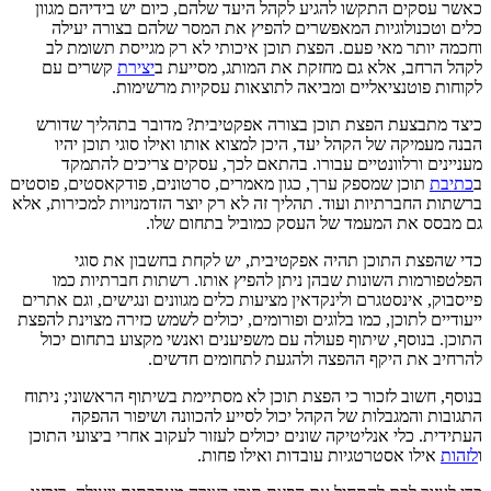
כאשר עסקים התקשו להגיע לקהל היעד שלהם, כיום יש בידיהם מגוון
כלים וטכנולוגיות המאפשרים להפיץ את המסר שלהם בצורה יעילה
וחכמה יותר מאי פעם. הפצת תוכן איכותי לא רק מגייסת תשומת לב
לקהל הרחב, אלא גם מחזקת את המותג, מסייעת ב
יצירת
קשרים עם
לקוחות פוטנציאליים ומביאה לתוצאות עסקיות מרשימות.
כיצד מתבצעת הפצת תוכן בצורה אפקטיבית? מדובר בתהליך שדורש
הבנה מעמיקה של הקהל יעד, היכן למצוא אותו ואילו סוגי תוכן יהיו
מעניינים ורלוונטיים עבורו. בהתאם לכך, עסקים צריכים להתמקד
ב
כתיבת
תוכן שמספק ערך, כגון מאמרים, סרטונים, פודקאסטים, פוסטים
ברשתות החברתיות ועוד. תהליך זה לא רק יוצר הזדמנויות למכירות, אלא
גם מבסס את המעמד של העסק כמוביל בתחום שלו.
כדי שהפצת התוכן תהיה אפקטיבית, יש לקחת בחשבון את סוגי
הפלטפורמות השונות שבהן ניתן להפיץ אותו. רשתות חברתיות כמו
פייסבוק, אינסטגרם ולינקדאין מציעות כלים מגוונים ונגישים, וגם אתרים
ייעודיים לתוכן, כמו בלוגים ופורומים, יכולים לשמש כזירה מצוינת להפצת
התוכן. בנוסף, שיתוף פעולה עם משפיענים ואנשי מקצוע בתחום יכול
להרחיב את היקף ההפצה ולהגעת לתחומים חדשים.
בנוסף, חשוב לזכור כי הפצת תוכן לא מסתיימת בשיתוף הראשוני; ניתוח
התגובות והמגבלות של הקהל יכול לסייע להכוונה ושיפור ההפקה
העתידית. כלי אנליטיקה שונים יכולים לעזור לעקוב אחרי ביצועי התוכן
ו
לזהות
אילו אסטרטגיות עובדות ואילו פחות.