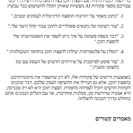
כדי לעזור לכם להתחיל עם הפצת תוכן בצורה מערכתית ויעילה, ריכזנו
עבורכם מספר פקודות AI מעשיות שאותן תוכלו להשתמש כבר עכשיו:
"כתוב מאמר על יתרונות ההפצה הדיגיטלית לעסקים קטנים."
"צור רשימה של נושאים פופולריים לתוכן עבור קהל היעד שלי."
"דבר בשפה פשוטה על איך ניתן לשפר את האסטרטגיה שלי
להפצת תוכן."
"המלץ על פלטפורמות יעילות להפצת תוכן בתחומי הטכנולוגיה."
"צור פוסט לפייסבוק על שירותים חדשים של העסק עם טון
מקצועי ומעניין."
באמצעות היישום של פקודות אלו, לא רק שתשפרו את מיומנויותיכם
בהפצת תוכן, אלא גם תגדילו את החשיפה לעסק שלכם, דבר שיכניס
לקוחות חדשים ויוביל לצמיחה מתמדת. הפצת תוכן היא לא רק טכניקה;
היא אמנות שדורשת זמן, סבלנות ומחויבות, אך עם הכלים הנכונים אתם
בהחלט בדרך הנכונה להצלחה.
מאמרים קשורים