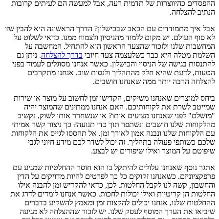
ההפסדים כהיווצרות של תדמית רעה, אבל למעשה הם לעיתים קרובות
הנתיב להצלחה.
אבל איך מתמודדים עם הכאב שבכישלון? הדרך הראשונה היא להבין שזו
לא סוף העולם. יש מקום ללמוד מהניסיון ולצמוח ממנו. כדאי לשלוט על
המחשבות שלנו ולזכור שהצעד הראשון הוא להתחיל. המחשבה על
השלמת מטלה היא כבר כשלעצמה צעד חיובי
בדרך להצלחה
. ניתן גם
להתנסות בגישה של הניסוי והכישלון. כאשר אנחנו מסוגלים לעמוד בפני
הטעות, לדעת שהיא חלק מהתהליך ולנסות שוב, אנחנו מתקרבים
להצלחה הרבה יותר ממה שאנחנו חושבים.
ביחס למוצרים שאנחנו משיקים, הקדישו זמן לחשוב על מוצר או שירות
שמייטב לשרת את לקוחותיכם. האם אנחנו ממתינים שהמוצר יהיה
"מושלם" לפני שאנחנו מציעים אותו? או שנשחרר אותו לשוק, נקשיב
מהלקוחות שלנו חושבים ונשתפר תוך כדי תנועה? כך ניצור קשר אמיתי
עם הלקוחות שלנו ונבנה אמון לאורך זמן. אל תהססו לגייס את הלקוחות
שלכם כשותפי פעולה בתהליך. זה יכול לשדר לכם מידע חיוני לגבי
שיפוטם על המוצר ואילו שיפורים יש לבצע.
אתגר נוסף שאנחנו עלולים להיתקל בו הוא חוסר ההחלטיות שמגיע עם
פרפקציוניזם. כשאנחנו זקוקים כל כך לפרטים להיות מדויקים על הדין
והחשבון, קשה לנו לקבל החלטות. לכן, כדאי להקדיש זמן להבנה אילו
החלטות הן קריטיות ואילו יכולות לחכות. כאשר אנחנו לומדים לדרג את
ההחלטות שלנו, אנחנו יכולים להקצות זמן ומאמץ להשקיע בדברים
שיביאו את הערך המוסף לעסק שלנו. יש לזכור שההצלחה לא מגיעה