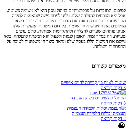
בלחיצת כפתור – זה תהליך שמחייב להגיע לשפר את עצמנו בכל יום.
לסיכום, התגברות על פרפקציוניזם בניהול עסק היא לא משימה פשוטה,
אבל היא הכרחית להצלחה שלנו. עלינו לפתח גישה שמאמצת למידה
מהכישלונות והיכולת לראות את הדברים בצורה רחבה יותר. כשאנו
מחליפים את החיפוש אחרי שלמות בקידום המטרות המעשיות שלנו,
אנחנו פותחים שערים להצלחה ולהתקדמות אמיתית. כולם עושים
טעויות, וזה בסדר גמור. האומץ לנסות ולפעול הוא המפתח להצלחה. בואו
ניישם את הגישות הללו בעסק שלנו ונראה כיצד הן משפיעות לטובה על
התפתחות והצלחה.
מאמרים קשורים
שיטות לאיזון בין קריירה לחיים אישיים
3 דקות קריאה
הסתגלות לשינויים בשוק העבודה
3 דקות קריאה
העצמת יכולות הלמידה העצמית
2 דקות קריאה
🧠