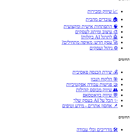
📈 שיווק ומכירות
🏠 עובדים מהבית
🧠 התפתחות אישית ומקצועית
🎨 עיצוב ומיתוג לעסקים
🤖 לתרגל AI בקלות!
🚀 עסק חדש: מאיפה מתחילים?
⚙️ ניהול ועסקים
תחומים
💰 יצירת הכנסה פאסיבית
🎯 הלקוח הנכון
🤝 פגישות עבודה אפקטיביות
👥 שיווק מבוסס קהילות
💬 שיווק בוואטסאפ
✨ הכל על AI בעסק שלך
📌 אחסון אתרים - מידע וטיפים
תחומים
🛠 מדריכים וכלי עבודה