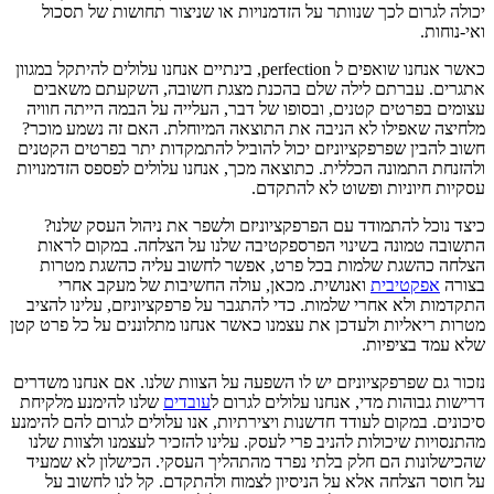
יכולה לגרום לכך שנוותר על הזדמנויות או שניצור תחושות של תסכול
ואי-נוחות.
כאשר אנחנו שואפים ל perfection, בינתיים אנחנו עלולים להיתקל במגוון
אתגרים. עברתם לילה שלם בהכנת מצגת חשובה, השקעתם משאבים
עצומים בפרטים קטנים, ובסופו של דבר, העלייה על הבמה הייתה חוויה
מלחיצה שאפילו לא הניבה את התוצאה המיוחלת. האם זה נשמע מוכר?
חשוב להבין שפרפקציוניזם יכול להוביל להתמקדות יתר בפרטים הקטנים
ולהזנחת התמונה הכללית. כתוצאה מכך, אנחנו עלולים לפספס הזדמנויות
עסקיות חיוניות ופשוט לא להתקדם.
כיצד נוכל להתמודד עם הפרפקציוניזם ולשפר את ניהול העסק שלנו?
התשובה טמונה בשינוי הפרספקטיבה שלנו על הצלחה. במקום לראות
הצלחה כהשגת שלמות בכל פרט, אפשר לחשוב עליה כהשגת מטרות
בצורה
אפקטיבית
ואנושית. מכאן, עולה החשיבות של מעקב אחרי
התקדמות ולא אחרי שלמות. כדי להתגבר על פרפקציוניזם, עלינו להציב
מטרות ריאליות ולעדכן את עצמנו כאשר אנחנו מתלוננים על כל פרט קטן
שלא עמד בציפיות.
נזכור גם שפרפקציוניזם יש לו השפעה על הצוות שלנו. אם אנחנו משדרים
דרישות גבוהות מדי, אנחנו עלולים לגרום ל
עובדים
שלנו להימנע מלקיחת
סיכונים. במקום לעודד חדשנות ויצירתיות, אנו עלולים לגרום להם להימנע
מהתנסויות שיכולות להניב פרי לעסק. עלינו להזכיר לעצמנו ולצוות שלנו
שהכישלונות הם חלק בלתי נפרד מהתהליך העסקי. הכישלון לא שמעיד
על חוסר הצלחה אלא על הניסיון לצמוח ולהתקדם. קל לנו לחשוב על