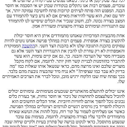
לכל בעל עסק קטן או בינוני. כשאנו נפגשים עם לקוחות, שותפים או
עובדים, פעמים רבות אנו נתקלים בנקודות שבהן יש אי הסכמה או חוסר
הבנה. המפגש הזה פותח לעיתים קרובות פתח לחשיבה עמוקה יותר, אך
יחד עם זאת, הוא עשוי להיראות מאיים אם לא נדע כיצד להתמודד עם
המצב בצורה נכונה. לכן, חשוב שנכיר את הכלים שיסייעו לנו להתמודד
עם התנגדויות ועימותים בצורה מקצועית ומעוררת אמון.
אחת מהבעיות המרכזיות שאנחנו מתמודדים איתן היא חוסר יכולת
להקשיב בצורה אמפתית. פעמים רבות במהלך פגישה אנחנו נוטים להיות
עסוקים בהכנת התגובה שלנו ולא בהבנת הצד השני. ה
הקשבה
הממוקדת
והאמפתית לא רק עוזרת לנו להבין את התנגדויות הצד השני אלא גם
מעבירה מסר של הערכה והבנה. כך, גם אם קיים עימות, הוא עשוי
להתברר כהזדמנות לבניית קשר חזק יותר. לדוגמה, אם לקוח מקבל
מוצרים שלכם ואינו מרוצה מהם, כדאי שנשאל אותו שאלות כמו "מה
בדיוק לא עבד כמו שציפית?" ולא נניח מיד שהבעיה נובעת מהם בלבד.
בכך נפתח שיח שבו הלקוח ירגיש מובן, ונוכל לברר את הצרכים האמיתיים
שלו.
איננו יכולים להתעלם מהאתגרים שנובעים מעימותים. עימותים יכולים
להוביל כשלעצמם לתחושות של ניכור או חוסר נוחות, אך בעזרת כלים
נכונים נוכל להפוך אותם לחוויות חיוביות. אחד הכלים החשובים הוא
היכולת להפריד בין גורמים רגשיים לגורמים רציונליים במהלך הפגישה.
כאשר אנו מצליחים לשמור על קור רוח, נוכל לזהות את הנושא שאיתו
מתמודדים ולדבר עליו בצורה מקצועית. לדוגמה, בעימות עם עובד
שנשמע מתוסכל, כדאי לנקוט בגישה של פתרון בעיות ולקיים שיחה שבה
נברר את המקורות לתסכול. נוכל לשאול שאלות כמו "איך נוכל לעבוד יחד