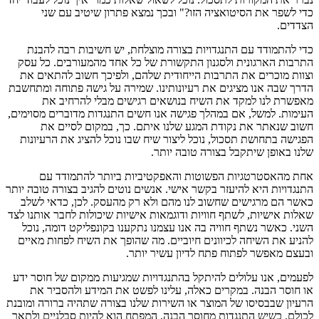
כדי לשפר את הסיטואציה הזו?" ובכך נמצא פתרון שיטיב עם שני
הצדדים.
כדי להתמודד עם התנגדויות בצורה מוצלחת, יש חשיבות רבה להבנת
התרבות הארגונית ולסגנון התקשורת של כל אחד מהמעורבים. כל עסק
וצוות מוכרים את התרבות הייחודית שלהם, ולפיכך חשוב להתאים את
הדרך שבה אנו מציגים את רעיונותינו. שמירה על גישה פתוחה ומתחשבת
מאפשרת לנו למקד את השיח בנושאים רגישים מבלי להרחיב את
העימות. למשל, אם במהלך פגישה אנו חשים התנגדות מדוברים מסוימים,
חשוב שנאתר את נקודת המגע שלנו איתם. כך, במקום לסיים את
הפגישה בתחושת תסכול, נוכל ליצור שיח שבו נוכל להציג את הרעיונות
שלנו באופן שיתקבל בצורה טובה יותר.
אחת מהאסטרטגיות הפשוטות והאפקטיביות ביותר להתמודד עם
התנגדויות היא להיעזר בקשר אישי. אנשים נוטים להגיב בצורה טובה יותר
כאשר הם מרגישים שחשוב לנו מהם ולא רק מהעסק. לכן, כדאי לשלב
שאלות אישיות, לשתף חוויות ודוגמאות אישיות שיכולות לחבר אותנו לצד
השני. כאשר נשתף חוויה בה אנו עצמנו נתקענו בקונפליקט דומה, נוכל
להניע את השיחה לכיוונים חיוביים. מה שהופך את השיח לפחות מאיים
ובעצם מאפשר לפתוח פתח לדיון עשיר יותר.
לפעמים, אנו עלולים להיתקל בהתנגדויות שמגיעות ממקום של חוסר ידע
או חוסר הבנה. במקרים כאלה, עלינו לפשט את המידע ולהסביר את
הרעיון שבבסיסו של המוצר או השירות שלנו בצורה שתהיה ברורה ומובנת
לכולם. כשיש התנגדות מחוסר הבנה, המפתח הוא להיות סבלניים ולתאר