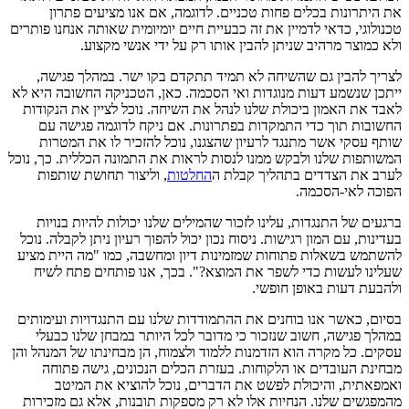
את היתרונות בכלים פחות טכניים. לדוגמה, אם אנו מציעים פתרון
טכנולוגי, כדאי לדמיין את זה כבעיית חיים יומיומית שאותה אנחנו פותרים
ולא כמוצר מרהיב שניתן להבין אותו רק על ידי אנשי מקצוע.
לצריך להבין גם שהשיחה לא תמיד תתקדם בקו ישר. במהלך פגישה,
ייתכן שנשמע דעות מנוגדות ואי הסכמה. כאן, הטכניקה החשובה היא לא
לאבד את האמון ביכולת שלנו לנהל את השיחה. נוכל לציין את הנקודות
החשובות תוך כדי התמקדות בפתרונות. אם ניקח לדוגמה פגישה עם
שותף עסקי אשר מתנגד לרעיון שהצגנו, נוכל להזכיר לו את המטרות
המשותפות שלנו ולבקש ממנו לנסות לראות את התמונה הכללית. כך, נוכל
לערב את הצדדים בתהליך קבלת ה
החלטות
, וליצור תחושת שותפות
הפוכה לאי-הסכמה.
ברגעים של התנגדות, עלינו לזכור שהמילים שלנו יכולות להיות בנויות
בעדינות, עם המון רגישות. ניסוח נכון יכול להפוך רעיון ניתן לקבלה. נוכל
להשתמש בשאלות פתוחות שמזמינות דיון ומחשבה, כמו "מה היית מציע
שעלינו לעשות כדי לשפר את המוצא?". בכך, אנו פותחים פתח לשיח
ולהבעת דעות באופן חופשי.
בסיום, כאשר אנו בוחנים את ההתמודדות שלנו עם התנגדויות ועימותים
במהלך פגישה, חשוב שנזכור כי מדובר לכל היותר במבחן שלנו כבעלי
עסקים. כל מקרה הוא הזדמנות ללמוד ולצמוח, הן מבחינתו של המנהל והן
מבחינת העובדים או הלקוחות. בעזרת הכלים הנכונים, גישה פתוחה
ואמפאתית, והיכולת לפשט את הדברים, נוכל להוציא את המיטב
מהמפגשים שלנו. הנחיות אלו לא רק מספקות תובנות, אלא גם מזכירות