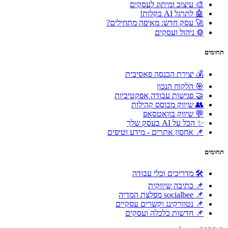
🎨 עיצוב ומיתוג לעסקים
🤖 לתרגל AI בקלות!
🚀 עסק חדש: מאיפה מתחילים?
⚙️ ניהול ועסקים
תחומים
💰 יצירת הכנסה פאסיבית
🎯 הלקוח הנכון
🤝 פגישות עבודה אפקטיביות
👥 שיווק מבוסס קהילות
💬 שיווק בוואטסאפ
✨ הכל על AI בעסק שלך
📌 אחסון אתרים - מידע וטיפים
תחומים
🛠 מדריכים וכלי עבודה
📌 כתיבה שיווקית
📌 socialbee מפלצת המדיה
📌 נטוורקינג וקשרים עסקיים
📌 חדשות כלכלה ועסקים