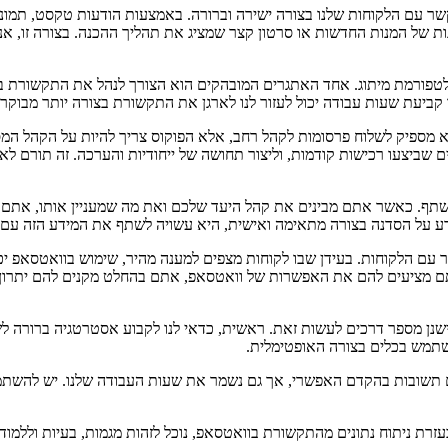
 עם הלקוחות שלנו בצורה ישירה וברורה. באמצעות הודעות טקסט, תמונות 
 של המנות החדשות או סרטון קצר שמציג את תהליך ההכנה. בצורה זו, אנחנ
פורמת מיתוג. אחד האתגרים המובהקים הוא הצורך לנהל את התקשורת בצורה
 קביעת שעות עבודה יכול לעזור לנו לארגן את התקשורת בצורה יותר מבוקר
 מספיק לשלוח פרסומות לקהל רחב, אלא הפוקוס צריך להיות על הקהל המסוי
 שביצעו רכישות קודמות, וליצור תחושה של ייחודיות והערכה. זה תורם לא
לשתף. כאשר אתם מבינים את קהל היעד שלכם ואת מה שמעניין אותו, אתם י
 על הסדנה בצורה מתאימה ואישית, היא עשויה לשתף את המידע הזה עם 
 עם הלקוחות. בעידן שבו לקוחות מצפים למענה מהיר, שימוש בוואטסאפ יכ
ם מציעים להם את האפשרות של וואטסאפ, אתם בהחלט מקנים להם יתרון מ
שנן מספר דרכים לעשות זאת. ראשית, כדאי לנו לקבוע אסטרטגיה ברורה לש
השתמש בכלים בצורה האופטימלית.
ים תשובות בהקדם האפשרי, אך גם נשמר את שעות העבודה שלנו. יש להשתמ
בעזרת ניתוח נתונים מהתקשורת בוואטסאפ, נוכל לזהות מגמות, בעיות וללמוד