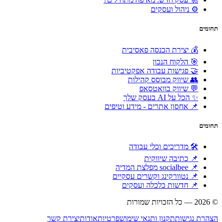
⚙️ ניהול ועסקים
תחומים
💰 יצירת הכנסה פאסיבית
🎯 הלקוח הנכון
🤝 פגישות עבודה אפקטיביות
👥 שיווק מבוסס קהילות
💬 שיווק בוואטסאפ
✨ הכל על AI בעסק שלך
📌 אחסון אתרים - מידע וטיפים
תחומים
🛠 מדריכים וכלי עבודה
📌 כתיבה שיווקית
📌 socialbee מפלצת המדיה
📌 נטוורקינג וקשרים עסקיים
📌 חדשות כלכלה ועסקים
© 2026 — כל הזכויות שמורות
הוקם ומקודם ע"י:
צימטים
הצהרת נגישות
תקנון ותנאי שימוש
פרטיות
אודות
יצירת קשר