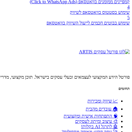
קמפיינים ממומנים בוואטסאפ (Click to WhatsApp Ads)
4
שימוש בסטטוס בוואטסאפ לשיווק
5
שימוש בבוטים חכמים לייעול השיווק בוואטסאפ
פורטל הידע המקצועי לעצמאים ובעלי עסקים בישראל. תוכן מקצועי, מדריכ
תחומים
📈 שיווק ומכירות
🏠 עובדים מהבית
🧠 התפתחות אישית ומקצועית
🎨 עיצוב ומיתוג לעסקים
🤖 לתרגל AI בקלות!
🚀 עסק חדש: מאיפה מתחילים?