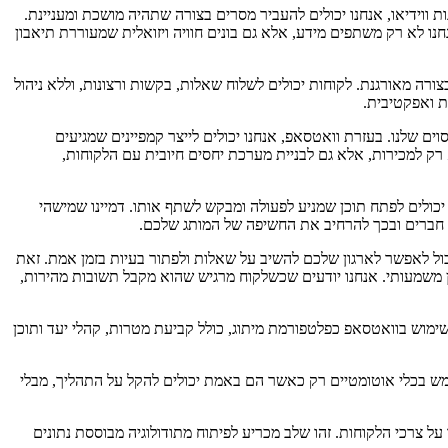
ווידיאו, אנחנו יכולים להעביר מסרים בצורה שתהיה מושכת ומעניינת.
ו לא רק משתפים מידע, אלא גם בונים חוויה ויזואלית שמעוררת תיאבון
 מאורגנת. לקוחות יכולים לשלוח שאלות, בקשות ורצונות, וללא ניהול
ת ואפקטיבית.
ם שלנו. בעזרת וואטסאפ, אנחנו יכולים לייצר קמפיינים שמגיעים
 רק למכירות, אלא גם לבניית מערכת יחסים חיובית עם הלקוחות,
כולים לפתח תוכן שמניע לפעולה ומבקש לשתף אותו. דמיינו שמישהי
חברים ובכך להרחיב את החשיפה של המותג שלכם.
ול לאפשר לארגון שלכם להשיב על שאלות ולפתור בעיות בזמן אמת. זאת
שמעותי. אנחנו יודעים שכשלקוח מרגיש שהוא מקבל תשובות מהירות,
ימוש בוואטסאפ כפלטפורמת מיתוג, כולל קביעת מטרות, קהלי יעד ותוכן
ש בכלי אוטומטיים רק כאשר הם באמת יכולים להקל על התהליך, מבלי
 על צרכי הלקוחות. זהו שלב מכריע לפיתוח מתודולוגיה מבוססת נתונים