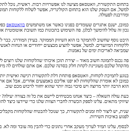
בתחום התקשורת, וואטסאפ מציעה לנו אפשרויות רבות. ראשית, נוכל לתקשר
למשל, אם העסק שלנו הוא בתחום הקולינריה, אפשר לשלוח ללקוחות תמונות
ומדרבנת לפעולה.
כמובן, ישנם אתגרים שעומדים בפנינו כאשר אנו משתמשים
בוואטסאפ
כפלט
נכון זה עלול להימשך לבלגן. פה השימוש בתכונות כמו תשובת אוטומטית או
היבט נוסף שחשוב להתמקד בו הוא השיווק הממוקד. בעידן המודרני, כבר לא
ללקוחות המיועדים. למשל, אפשר להציע מבצעים ייחודיים או הנחות לאנשים
שמביאה לאריכות ימים של נאמנות.
פה נכנס לתמונה חשוב מאוד – יצירת תוכן איכותי שהלקוחות שלנו רוצים 
מהקהל שלכם מעוניינת לקחת חלק בסדנה שלכם. אם אתם שולחים לה מידע
בנוגע לתמיכת לקוחות, וואטסאפ פותחת דלת לתקשורת רגישה ואישית יותר
כמובן לא אומרת שהלקוחות לא יפנו אליכם באמצעים אחרים, אבל אם את
הוא הרבה יותר מרוצה ויש סיכוי גבוה יותר שהוא יחזור לרכוש מכם שוב.
כעת עולה השאלה – כיצד אנחנו מבטיחים ליישם את כל זה בצורה יעילה? י
שיווקי מתאים. עלינו לספק הכשרה לחברי הצוות שלנו כדי שיידעו כיצד ל
שנית, יש ליצור לוח זמנים לתקשורת, כך שנוכל להבטיח שהלקוחות מקבל
לפגוע באיכות השירות.
לבסוף, עלינו תמיד לערוך מעקב אחרי נתונים כדי להבין מה עובד ומה לא. 