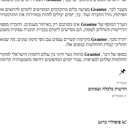
מעבר לכך,
Grantor
מציעה כלים מתקדמים המסייעים ליזמים להתאים את 
הפיתוח, גודל החברה ועוד. כך, יזמים יכולים לזהות במהירות את ההזדמנויו
הערך המוסף של
Grantor
אינו מסתכם רק באיתור מענקים. החברה מספקת 
הדרישות והנהלים לעומק. הם מסייעים ליזמים בבניית תוכנית עסקית משכנ
יתרה מכך,
Grantor
מקיימת קשרים ענפים עם גופי מימון שונים, מה שמא
תהליכי קבלת ההחלטות בגופים אלו.
בסופו של דבר,
Grantor
מהווה גשר חיוני בין עולם היזמות הישראלי למקו
החלומות שלהם למציאות. עבור יזמים המחפשים דחיפה משמעותית קדימה
📌
קטגוריה
חדשות כלכלה ועסקים
1 מאמרים
📈 פופולרי כרגע