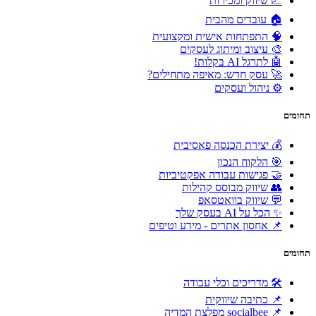
📈 שיווק ומכירות
🏠 עובדים מהבית
🧠 התפתחות אישית ומקצועית
🎨 עיצוב ומיתוג לעסקים
🤖 לתרגל AI בקלות!
🚀 עסק חדש: מאיפה מתחילים?
⚙️ ניהול ועסקים
תחומים
💰 יצירת הכנסה פאסיבית
🎯 הלקוח הנכון
🤝 פגישות עבודה אפקטיביות
👥 שיווק מבוסס קהילות
💬 שיווק בוואטסאפ
✨ הכל על AI בעסק שלך
📌 אחסון אתרים - מידע וטיפים
תחומים
🛠 מדריכים וכלי עבודה
📌 כתיבה שיווקית
📌 socialbee מפלצת המדיה