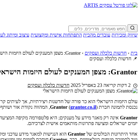
שיווק ומכירות
עובדים מהבית
התפתחות אישית ומקצועית
עיצוב ומיתוג לע
בית
›
חדשות כלכלה ועסקים
›
Grantor: מצפן המענקים לעולם היזמות הישראלי
📌 חדשות כלכלה ועסקים
Grantor: מצפן המענקים לעולם היזמות הישראלי
2 דקות קריאה
23 באפריל 2025
חדשות כלכלה ועסקים
עולם היזמות הישראלי הוא כר פורה של חדשנות ויצירתיות, אך לעיתים קרובו
נכנסת לתמונה חברת
), המהווה נקודת אור ושותף אסטרטגי עבור יזמים המחפשים מענקים ממשלתיים וקרנות שונות.
grantor.co.il
(
Grantor
Grantor
אינה רק מאגר מידע על מענקים; היא פלטפורמה מקיפה המציעה לי
יזמים ישראלים ומציעה פתרונות מותאמים אישית לצרכיהם.
אחד היתרונות הבולטים של
Grantor
הוא הנגישות למאגר מידע עדכני ומק
ועד לתמיכה מגופים בינלאומיים. בכך,
Grantor
חוסכת ליזמים זמן ומשאבים