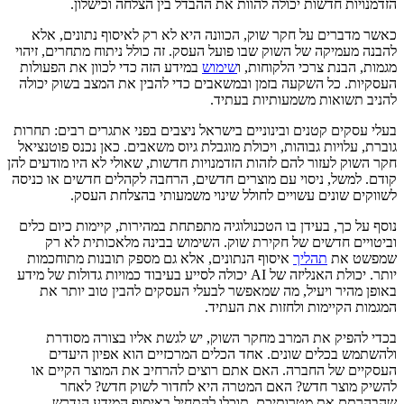
הזדמנויות חדשות יכולה להוות את ההבדל בין הצלחה וכישלון.
כאשר מדברים על חקר שוק, הכוונה היא לא רק לאיסוף נתונים, אלא
להבנה מעמיקה של השוק שבו פועל העסק. זה כולל ניתוח מתחרים, זיהוי
מגמות, הבנת צרכי הלקוחות, ו
שימוש
במידע הזה כדי לכוון את הפעולות
העסקיות. כל השקעה בזמן ובמשאבים כדי להבין את המצב בשוק יכולה
להניב תשואות משמעותיות בעתיד.
בעלי עסקים קטנים ובינוניים בישראל ניצבים בפני אתגרים רבים: תחרות
גוברת, עלויות גבוהות, ויכולת מוגבלת גיוס משאבים. כאן נכנס פוטנציאל
חקר השוק לעזור להם לזהות הזדמנויות חדשות, שאולי לא היו מודעים להן
קודם. למשל, ניסוי עם מוצרים חדשים, הרחבה לקהלים חדשים או כניסה
לשווקים שונים עשויים לחולל שינוי משמעותי בהצלחת העסק.
נוסף על כך, בעידן בו הטכנולוגיה מתפתחת במהירות, קיימות כיום כלים
וביטויים חדשים של חקירת שוק. השימוש בבינה מלאכותית לא רק
שמפשט את
תהליך
איסוף הנתונים, אלא גם מספק תובנות מתוחכמות
יותר. יכולת האנליזה של AI יכולה לסייע בעיבוד כמויות גדולות של מידע
באופן מהיר ויעיל, מה שמאפשר לבעלי העסקים להבין טוב יותר את
המגמות הקיימות ולחזות את העתיד.
בכדי להפיק את המרב מחקר השוק, יש לגשת אליו בצורה מסודרת
ולהשתמש בכלים שונים. אחד הכלים המרכזיים הוא אפיון היעדים
העסקיים של החברה. האם אתם רוצים להרחיב את המוצר הקיים או
להשיק מוצר חדש? האם המטרה היא לחדור לשוק חדש? לאחר
שהבהרתם את מטרותיכם, תוכלו להתחיל באיסוף המידע הנדרש.