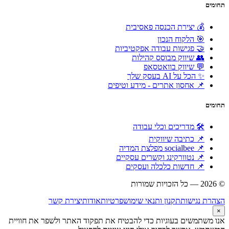
תחומים
💰 יצירת הכנסה פאסיבית
🎯 הלקוח הנכון
🤝 פגישות עבודה אפקטיביות
👥 שיווק מבוסס קהילות
💬 שיווק בוואטסאפ
✨ הכל על AI בעסק שלך
📌 אחסון אתרים - מידע וטיפים
תחומים
🛠 מדריכים וכלי עבודה
📌 כתיבה שיווקית
📌 socialbee מפלצת המדיה
📌 נטוורקינג וקשרים עסקיים
📌 חדשות כלכלה ועסקים
© 2026 — כל הזכויות שמורות
הוקם ומקודם ע"י:
צימטים
הצהרת נגישות
תקנון ותנאי שימוש
פרטיות
אודות
יצירת קשר
×
אנו משתמשים בעוגיות כדי להבטיח את תפקוד האתר ולשפר את חוויית