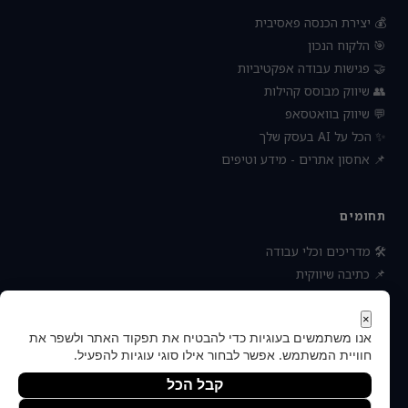
💰 יצירת הכנסה פאסיבית
🎯 הלקוח הנכון
🤝 פגישות עבודה אפקטיביות
👥 שיווק מבוסס קהילות
💬 שיווק בוואטסאפ
✨ הכל על AI בעסק שלך
📌 אחסון אתרים - מידע וטיפים
תחומים
🛠 מדריכים וכלי עבודה
📌 כתיבה שיווקית
📌 socialbee מפלצת המדיה
📌 נטוורקינג וקשרים עסקיים
×
אנו משתמשים בעוגיות כדי להבטיח את תפקוד האתר ולשפר את
📌 חדשות כלכלה ועסקים
חוויית המשתמש. אפשר לבחור אילו סוגי עוגיות להפעיל.
קבל הכל