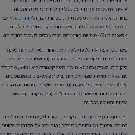
איכותי או במחיר תחרותי; הצרכנים מצפים לחוויות מותאמות
אישית ולתשובות מהירות. כל בעל עסק חייב להבין שהשקעה
בחוויית הלקוח לא רק משפרת את שביעות רצון ה
לקוחות
, אלא גם
ממנפת את נאמנותם לאורך זמן. במובן זה, טכנולוגיות של בינה
מלאכותית (AI) מציעות הזדמנויות רבות ככלים לשיפור החוויה הזו.
כיצד נוכל לנצל את AI כדי לשדרג את החוויה של הלקוחות שלנו?
אחת הדרכים המעשיות ביותר היא באמצעות אוטומציה של שירות
הלקוחות. העסק שלנו, לא משנה באיזו קטגוריה הוא נמצא, מתמודד
עם שאלות חוזרות מצד הלקוחות. בזכות צ'אט-בוטים המבוססים
על AI, אנחנו יכולים לספק מענה מיידי לשאלות נפוצות. זה מאפשר
לנו לחסוך בזמן ומשאבים, ובמקביל להעניק ללקוחות תחושת
זמינות ותמיכה בכל עת.
כלי נוסף נוגע לניתוח נתוני לקוחות. בעזרת AI, אנחנו יכולים לנתח
כמויות עצומות של נתונים כדי להבין טוב יותר את התנהגות הקונים
שלנו. כדוגמה, באפשרותנו לגלות אילו מוצרים הם מבוקשים במיוחד