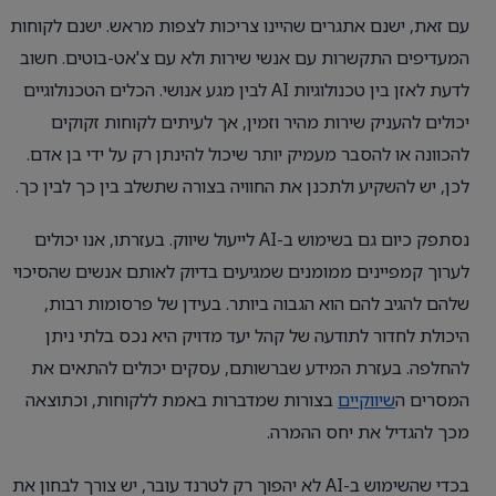
עם זאת, ישנם אתגרים שהיינו צריכות לצפות מראש. ישנם לקוחות
המעדיפים התקשרות עם אנשי שירות ולא עם צ'אט-בוטים. חשוב
לדעת לאזן בין טכנולוגיות AI לבין מגע אנושי. הכלים הטכנולוגיים
יכולים להעניק שירות מהיר וזמין, אך לעיתים לקוחות זקוקים
להכוונה או להסבר מעמיק יותר שיכול להינתן רק על ידי בן אדם.
לכן, יש להשקיע ולתכנן את החוויה בצורה שתשלב בין כך לבין כך.
נסתפק כיום גם בשימוש ב-AI לייעול שיווק. בעזרתו, אנו יכולים
לערוך קמפיינים ממומנים שמגיעים בדיוק לאותם אנשים שהסיכוי
שלהם להגיב להם הוא הגבוה ביותר. בעידן של פרסומות רבות,
היכולת לחדור לתודעה של קהל יעד מדויק היא נכס בלתי ניתן
להחלפה. בעזרת המידע שברשותם, עסקים יכולים להתאים את
המסרים ה
שיווקיים
בצורות שמדברות באמת ללקוחות, וכתוצאה
מכך להגדיל את יחס ההמרה.
בכדי שהשימוש ב-AI לא יהפוך רק לטרנד עובר, יש צורך לבחון את