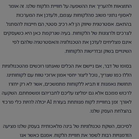
התוצאות ולהעריך את ההשפעה על חוויית הלקוח שלנו. זה אומר
לאסוף נתוני משוב מהלקוחות עצמם, ולעדכן את המערכות
בהתאם. אסטרטגית שיווק הן לא רכיב סטטי; הם חייבות להסתגל
לצרכים ולרצונות של הלקוחות. בעיה שנרקמת כאן היא כשעסקים
אינם מצליחים לעדכן את הטכנולוגיה והאסטרטגיה שלהם לפי
השינויים בשוק ובדרישות הלקוחות.
בסופו של דבר, אם ניישם את הכלים שאנחנו רוכשים מהטכנולוגיות
הללו כמו שצריך, נוכל ליצור יחסי אמון ארוכי טווח עם לקוחותינו.
תחושת נאמנות זו תביא ללקוחות מתמשכים, אשר לא רק יחזרו
לרכוש ממכם אלא גם ימליצו עליכם לחבריהם ומשפחתם. השקעה
לאורך זמן בחוויית לקוח מנותחת בעזרת AI יכולה להיות כלי מרכזי
בהצלחת העסק שלנו.
לסיכום, השקת טכנולוגיות של בינה מלאכותית בעסק שלנו מציעה
הזדמנויות רבות לשפר את חוויית הלקוח. אמנם כאשר אנו