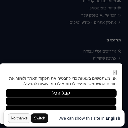
👥 שיווק מבוסס קהילות
💬 שיווק בוואטסאפ
✨ הכל על AI בעסק שלך
📌 אחסון אתרים - מידע וטיפים
תחומים
🛠 מדריכים וכלי עבודה
📌 כתיבה שיווקית
📌 socialbee מפלצת המדיה
📌 נטוורקינג וקשרים עסקיים
×
אנו משתמשים בעוגיות כדי להבטיח את תפקוד האתר ולשפר את
📌 חדשות כלכלה ועסקים
חוויית המשתמש. אפשר לבחור אילו סוגי עוגיות להפעיל.
קבל הכל
הסר לא הכרחיות
© 2026 — כל הזכויות
העדפות
הצהרת נגישות
תקנון ותנאי שימוש
פרטיות
אודות
שמורות
יצירת קשר
מדיניות הפרטיות
.
We can show this site in
English
הוקם ומקודם ע"י:
צימטים
No thanks
Switch