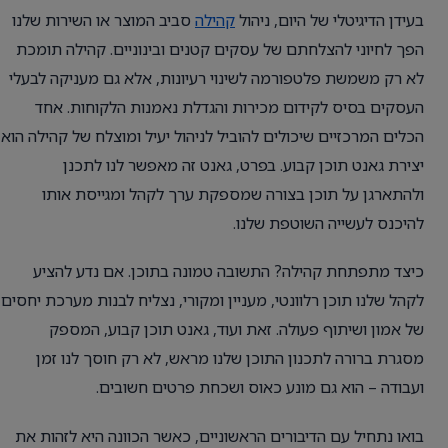
בעידן הדיגיטלי של היום, ניהול
קהילה
סביב המוצר או השירות שלנו
הפך לחיוני להצלחתם של עסקים קטנים ובינוניים. קהילה תומכת
לא רק משמשת פלטפורמה לשינוי רעיונות, אלא גם מעניקה לבעלי
העסקים בסיס לקידום מכירות והגדלת נאמנות הלקוחות. אחד
הכלים המרכזיים שיכולים להוביל לניהול יעיל ומוצלח של קהילה הוא
יצירת גאנט תוכן קבוע. בפרט, גאנט זה מאפשר לנו לתכנן
ולהתארגן על תוכן בצורה שמספקת ערך לקהל ומגייסת אותו
להיכנס לעשייה השוטפת שלנו.
כיצד מתפתחת קהילה? התשובה טמונה בתוכן. אם נדע להציע
לקהל שלנו תוכן רלוונטי, מעניין ומקורי, נצליח לבנות מערכת יחסים
של אמון ושיתוף פעולה. זאת ועוד, גאנט תוכן קבוע, המספק
מסגרת ברורה לתכנון התוכן שלנו מראש, לא רק חוסך לנו זמן
ועבודה – הוא גם מונע כאוס ושכחת פרטים חשובים.
בואו נתחיל עם הדיבורים הראשוניים, כאשר הכוונה היא לזהות את