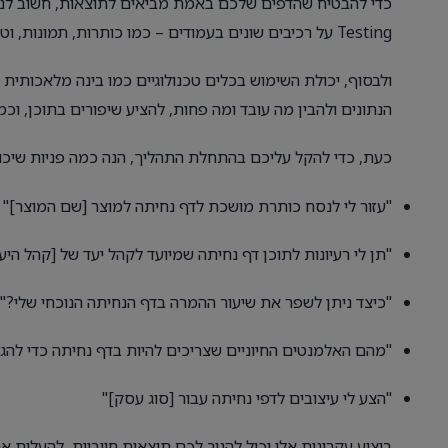
Testing על רכיבים שונים בעמודים – כמו כותרות, תמונות, וטקסט קריאה לפעולה – ולבדוק מה מייצר את אחוזי ההמרה הגבוהים ביותר.
ולבסוף, יכולת השימוש בכלים טכנולוגיים כמו בינה מלאכותית 
הנתונים ולהבין מה עובד ומה פחות, להציע שיפורים בתוכן, וכמ
כעת, כדי להקל עליכם בהתחלת התהליך, הנה כמה פניות שיכול
"עזור לי לנסח כותרת מושכת לדף נחיתה למוצר [שם המוצר]"
"תן לי רעיונות לתוכן דף נחיתה שמיועד לקהל יעד של [קהל היע
"כיצד ניתן לשפר את שיעור ההמרה בדף הנחיתה הנוכחי שלי?"
"מהם האלמנטים החיוניים שצריכים להיות בדף נחיתה כדי להג
"הצע לי עיצובים לדפי נחיתה עבור [סוג עסק]"
ביצוע עקרונות אלו יכול להניב לכם תוצאות חיוביות, להעלות