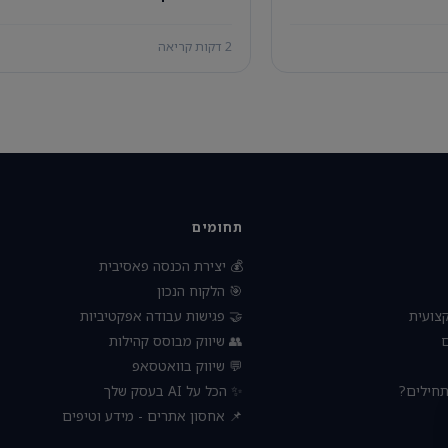
2 דקות קריאה
תחומים
💰 יצירת הכנסה פאסיבית
🎯 הלקוח הנכון
🤝 פגישות עבודה אפקטיביות
🧠 הת
👥 שיווק מבוסס קהילות

💬 שיווק בוואטסאפ
✨ הכל על AI בעסק שלך
🚀 עסק 
📌 אחסון אתרים - מידע וטיפים