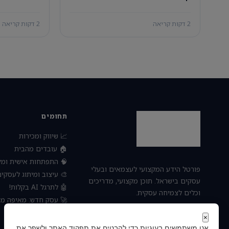
2 דקות קריאה
2 דקות קריאה
תחומים
📈 שיווק ומכירות
🏠 עובדים מהבית
פתחות אישית ומקצועית
פורטל הידע המקצועי לעצמאים ובעלי
 עיצוב ומיתוג לעסקים
עסקים בישראל. תוכן מקצועי, מדריכים
🤖 לתרגל AI בקלות!
וכלים לצמיחה עסקית.
חדש: מאיפה מתחילים?
⚙️ ניהול ועסקים
×
אנו משתמשים בעוגיות כדי להבטיח את תפקוד האתר ולשפר את