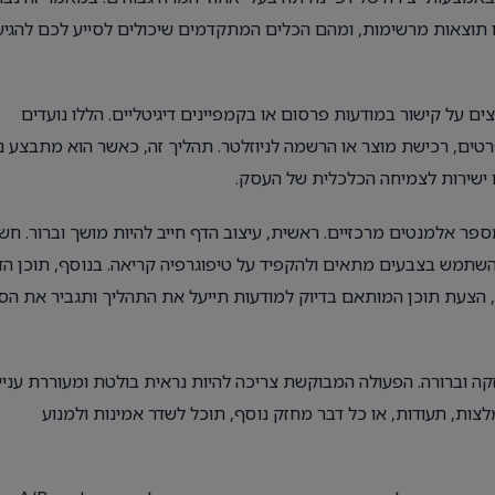
ו תוצאות מרשימות, ומהם הכלים המתקדמים שיכולים לסייע לכם להגיע
ם על קישור במודעות פרסום או בקמפיינים דיגיטליים. הללו נועדים
ם, רכישת מוצר או הרשמה לניוזלטר. תהליך זה, כאשר הוא מתבצע נכ
 ישירות לצמיחה הכלכלית של העסק.
ספר אלמנטים מרכזיים. ראשית, עיצוב הדף חייב להיות מושך וברור. חש
להשתמש בצבעים מתאים ולהקפיד על טיפוגרפיה קריאה. בנוסף, תוכן הד
 הצעת תוכן המותאם בדיוק למודעות תייעל את התהליך ותגביר את הסי
יצוב והתוכן, אל תשכחו לכלול קריאה לפעולה (CTA) חזקה וברורה. הפעולה המבוקשת צריכה להיות נראית בולטת ומעוררת עניי
ות, תעודות, או כל דבר מחזק נוסף, תוכל לשדר אמינות ולמנוע