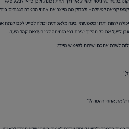
כדי להבטיח שהדפים שלכם באמת מביאים לתוצאות, חשוב לנקוט בגישה של ניסוי וטעייה. אין דרך אחת נכונה, ולכן כדאי לבצע A/B
יכולה להוות יתרון משמעותי. בינה מלאכותית יכולה לסייע לכם לנתח א
ובן לייעל את כל תהליך יצירת דפי הנחיתה לפי העדפות קהל היעד.
ות לשרת אתכם ישירות לשימוש מיידי:
ד]"
דיל את אחוזי ההמרה?"
 את רמות ההמרה ולסייע לעסק שלכם לצמוח באופן שלא תוכלו להאמין.