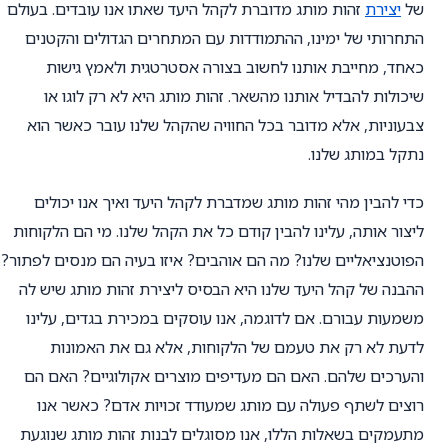
של
יצירת
זהות מותג מדוברת לקהל היעד שאתו אנו עובדים. בעולם
התחרותי של ימינו, ההתמודדות עם המתחרים הגדולים והקטנים
כאחד, מחייבת אותנו לחשוב בצורה אסטרטגית ולאמץ גישות
שיכולות להבדיל אותנו מהשאר. זהות מותג היא לא רק לוגו או
צבעוניות, אלא מדובר בכל החוויה שהקהל שלנו עובר כאשר הוא
נתקל במותג שלנו.
כדי להבין מהי זהות מותג שמדברת לקהל היעד ואיך אנו יכולים
ליצור אותה, עלינו להבין קודם כל את הקהל שלנו. מי הם הלקוחות
הפוטנציאליים שלנו? מה הם אוהבים? איזו בעיה הם מנסים לפתור?
ההבנה של קהל היעד שלנו היא הבסיס ליצירת זהות מותג שיש לה
משמעות עבורם. אם לדוגמה, אנו עוסקים במכירת בגדים, עלינו
לדעת לא רק את טעמם של הלקוחות, אלא גם את האמונות
והערכים שלהם. האם הם מעדיפים מוצרים אקולוגיים? האם הם
רוצים לשתף פעולה עם מותג שמעודד זכויות אדם? כאשר אנו
מתעמקים בשאלות הללו, אנו מסוגלים לבנות זהות מותג שנוגעת