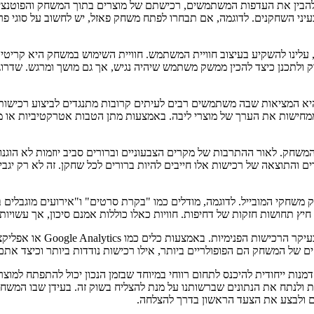
הבין את העדפות המשתמשים, רכישתם של מוצרים בתוך המשחק והפוטנציאל 
ני השחקנים. לדוגמה, אם תבחרו לפתח משחק פאזל, יש לחשוב על סוגי פרי
עלינו להשקיע בעיצוב חוויית המשתמש. חוויית השימוש במשחק היא קריטית
ולתכנן כיצד להכין ממשק משתמש שיהיה נגיש, אך גם מושך ומרגש. שדרוגים
היא המציאות שבה משתמשים רבים לעיתים קרובות מתנגדים לביצוע רכישות.
שממחישות את הערך של מוצרי ליבה. באמצעות מתן הטבות אטרקטיביות או מ
המשחק. לאור ההתרבות של מקרים הצבעוניים וברורים סביב יוזמות לא הוגנ
 והתוצאה של רכישות אלו חייבים להיות ברורים לכל שחקן. זה לא רק יגביר
ק משחקי המובייל. לדוגמה, מודלים כמו "בקרת סרטים" ו"אירועים מוגבלים ב
חיץ תחושות חזקות של דחיפות. חוויות כאלו כוללות אמנם סיכון, אך עשויו
לא ניתן להדגיש די את החשיב
ם של המשחק הם הפופולריים ביותר, אילו רכישות נודדות ביותר וכיצד את
זדמנות ייחודית להיכנס לתחום רווחי במיוחד שבזמן הנכון יכול להתפתח למו
 ולנתח את הנתונים שברשותנו על מנת להצליח בשוק זה. בעידן שבו המשחק
 ולבצע את הצעד הראשון בדרך להצלחה.