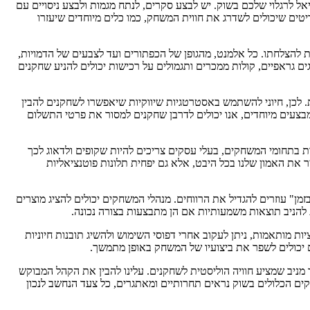
לרגלוי שלכם בשוק. יש לבצע סקרים, לנתח מגמות ולבצע ניסויים עם
טים שיכולים לשדרג את חווית המשחק, כמו כלים מיוחדים שיעזרו
 להצלחתו. כל אלמנט, מהגופן של הכפתורים ועד לצבעים של הדמויות,
 גראפיים, קולות ממכרים ותגמולים על רכישות יכולים להניע שחקנים
 לכן, חיוני להשתמש באסטרטגיות שיווקיות שיאפשרו לשחקנים להבין
בצעים מיוחדים, אנו יכולים לדרבן שחקנים למסור את פרטי התשלום
ות בתחומי המשחקים, בעלי עסקים צריכים להיות שקופים ולדאוג לכך
 את האמון שלנו בכל היבט, אלא גם יפחית תלונות פוטנציאליות
זמן" עוזרים להגדיל את הרווחים. מנהלי המשחקים יכולים להציג מוצרים
ת להניב תוצאות משמעותיות אם הן מתבצעות בצורה נכונה.
ות של ניתוח נתונים לגבי פעילות השחקנים ובעיקר הרכישות הפנימיות. באמצעות כלים כמו Google Analytics או אפליקציות מותאמות, ניתן לעקוב אחרי דפוסי השימוש ולהשיג תובנות חיוניות
ם יכולים לשפר את ביצועיו של המשחק באופן מתמשך.
צר מניב שמציע חוויה הוליסטית לשחקנים. עלינו להבין את הקהל המבוקש
ים הכלולים בשוק נראים תחרותיים ומאתגרים, כל צעד הנחשב לנכון