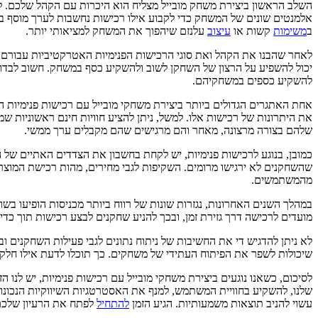
השלב הראשון ביצירת משחק מובייל מצליח הוא היכרות עם הקהל שלכם. ל
אלמנטים שונים של המשחק כדי לקבוע אילו רכישות נחשבות לערך מוסף בעי
ב
משימות
קשות או
עיצוב
עלנזם שיהפוך את המשחק למציאותי יותר.
לאחר שהבנו את הקהל ואת סוגי הרכישות הפנימיות האטרקטיביות עבורם, 
יכול להשפיע על הרצון של השחקן לשוב ולהשקיע כסף במשחק. חשוב לבדוק 
להשקיע כספים במשחקיהם.
אחת האתגרים הגדולים ביותר ביצירת משחקי מובייל עם רכישות פנימיות 
את היתרונות של רכישות אלו. למשל, ניתן להציע חוויות חינם ראשוניות 
שלהם בצורה מרצונה, מאחר והם מרגישים שהם מקבלים ערך ממשי.
כמובן, בנוגע לרכישות פנימיות, יש לקחת בחשבון את הצדדים האתיים של 
שהשחקנים לא ירגישו מרומים. השקיפות לגבי מחירים, מהות רכישת המוצרים
מהמשתמשים.
במהלך השנים האחרונות, נגזרות שונות של רווח ביותר מכניסות הופיעו בשו
מועדים לרכישה דרך גזירת זמן, ובכך להניע שחקנים לבצע רכישות תוך כדי 
שיכולות לשפר את הפיתוח העתידי של משחקים. כך תוכלו לדעת אילו חלקי
לסיכום, כשאנו נוגעים ביצירת משחקי מובייל עם רכישות פנימיות, יש לנו ה
שלנו, להשקיע בחוויית המשתמש, למנף את האסטרטגיות השיווקיות הנכונות
עשוי להניב תוצאות משמעותיות. הגיע הזמן
להתחיל
לפתח את הרעיון שלכם