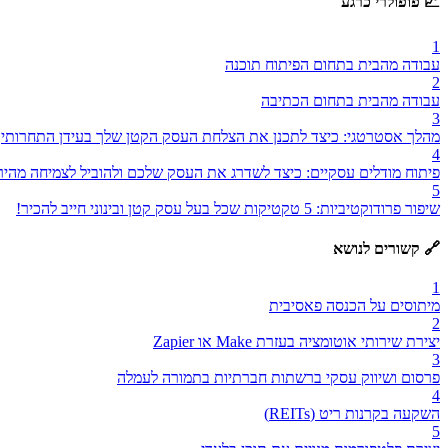
📈 פופולרי כרגע
1
עבודה מהבית בתחום הפיתוח תוכנה
2
עבודה מהבית בתחום הכתיבה
3
מהלך אסטרטגי: כיצד לתכנן את הצלחת העסק הקטן שלך בעידן התחרותי
4
פיתוח מודלים עסקיים: כיצד לשדרג את העסק שלכם ולהוביל לצמיחה מהיר
5
שיפור פרודוקטיביות: 5 טקטיקות שכל בעל עסק קטן ובינוני חייב להכיר!
🔗 קשורים לנושא
1
מיתוסים על הכנסה פאסיבית
2
יצירת שירותי אוטומציה בעזרת Make או Zapier
3
פרסום ושיווק עסקי ברשתות חברתיות בתמורה לעמלה
4
השקעה בקרנות ריט (REITs)
5