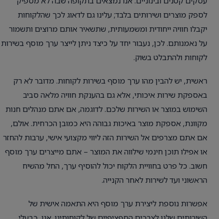
עסקים קטנים ובינוניים. אנו נמצאים בתקופה שבה לא מספיק
לספק מוצרים ושירותים בלבד; עלינו גם לדאוג לכך שהלקוחות
יקבלו חוויה ייחודית ומשמעותית, שתשאיר אותם מרוצים ותשמור
על נאמנותם. לכן, נעבור יחד על כיצד ניתן לייצר ערך מוסף בשירות
לקוחות ולהתבלט בשוק.
ראשית, יש להבין מהו ערך מוסף בשירות לקוחות. מדובר לא רק
באספקת שירות איכותי, אלא גם בהענקת חוויה מלאה סביב
השימוש במוצר או השירות שלכם. לדוגמה, אם אתם מנהלים חנות
מקוונת, אספקת מוצר באיכות גבוהה היא כמובן הכרחית. אולם,
אם אתם מצרפים אל השירות הזה ליווי מקצועי אישי, ערבות להחזר
או אפילו תוכן חינמי שילווה את המוצר – אתם מייצרים ערך מוסף
חשוב. כל פרט בחוויית הלקוח יכול להוסיף ערך, החל מהשיח
הראשוני ועד לשירות לאחר הקנייה.
אפשרות נוספת ליצירת ערך מוסף היא התאמה אישית של
השירותים שלנו לצרכים הספציפיים של לקוחותינו. אנו, כבעלי