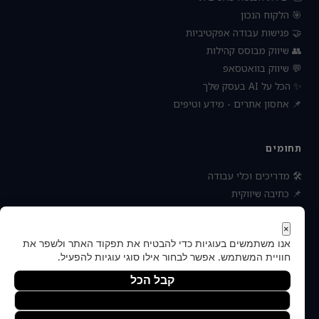
🎯 הלקוח הנכון
🤝 פגישות עבודה אפקטיביות
👥 שיווק מבוסס קהילות
💬 שיווק בוואטסאפ
✨ הכל על AI בעסק שלך
📌 אחסון אתרים - מידע וטיפים
תחומים
🛠 מדריכים וכלי עבודה
📌 כתיבה שיווקית
📌 socialbee מפלצת המדיה
📌 נטוורקינג וקשרים עסקיים
×
אנו משתמשים בעוגיות כדי להבטיח את תפקוד האתר ולשפר את
📌 חדשות כלכלה ועסקים
חוויית המשתמש. אפשר לבחור אילו סוגי עוגיות להפעיל.
קבל הכל
הסר לא הכרחיות
© 2026 — כל הזכויות