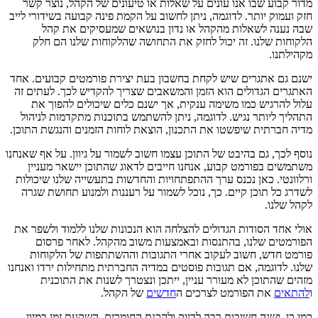
מדור קבוע שבו אנו עונים על שאלות או טיעונים של הקהל, נוצר קשר
חזק ועמוק יותר. לדוגמה, ניתן לחשוב על הקמת פינה קבועה בשידורי לייב
שבה נענה לשאלות מהקהל או נדון בנושאים שמעסיקים את קהל
הלקוחות שלנו. זה יכול לחזק את התחושה שהלקוחות שלנו הם חלק
מקהילתנו.
ישנם גם אתגרים שיש לקחת בחשבון בעת יצירת פורמטים קבועים. אחד
האתגרים הגדולים הוא הזמן והמשאבים שצריך להקדיש לכך. לעתים זה
עלול להרגיש כמו משימה ענקית, אך ישנם כלים שיכולים להפוך את
התהליך ליותר נגיש. לדוגמה, ניתן להשתמש בתוכנות מתקדמות לניהול
מדיה חברתית שיפשטו את התכנון, הוצאת לוחות הזמנים והנגשת התוכן.
נוסף לכך, גם בהיבט של התוכן עצמו חשוב לשמור על גיוון. על אף שאנחנו
משתמשים בפורמט קבוע, אנחנו חייבים לדאוג שהתוכן יישאר מעניין
ורלוונטי. כאן נכנס ערך ההתפתחויות והחדשות בתעשייה שלנו שיכולות
לשדרג כל תוכן קיים. כך, נוכל לשמור על רעננות ולמנוע תחושת שגרה
לקהל שלנו.
אולי אחד הסודות הגדולים להצלחה הוא הנכונות שלנו ללמוד ולשפר את
הפורמטים שלנו, בהתנסות ובאמצעות משוב מהקהל. לאחר פרסום
פורמט חדש, חשוב לעקוב אחרי התגובות וההשתתפות של הלקוחות
שלנו. לדוגמה, אם תגובות פוסטים במדיה החברתית מתחילות ירדו ואנחנו
מזהים שהתוכן לא מעורר עניין, ייתכן ונצטרך לשנות את התוכנית
ו
להתאים
את הפורמט לצרכים ה
חדשים
של הקהל.
כמו כן, ישנה חשיבות רבה לדיוק ולהכנת החומרים. השקעת זמן במיון,