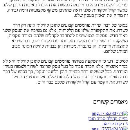
עריכה והשגת מידע איכותי יכולה לעשות את ההבדל באיכות התוכן שלנו.
כאשר קהל הלקוחות שלנו רואה שהתוכן משקף מקצועיות ורמה גבוהה,
זה מחזק את האמון בעסק שלנו.
בסופו של דבר, יצירת פורמטים קבועים לתוכן קהילתי אינה רק דרך
לשדרג את התקשורת שלנו עם הלקוחות, אלא גם מציבה את העסק שלנו
באור חדש. עסקים הממשיכים להתחבר לקהלים שלהם בצורה עקבית,
מושקעת וחדשנית ייהנו מקשר חזק יותר עם לקוחותיהם, דבר שיביא
לתוצאות חיוביות, הן בהגברת מכירות והן בבניית קהילה חסונה סביב
המותג שלהם.
לסיכום, דעו כי ההשקעה בפיתוח פורמטים קבועים לתוכן קהילתי היא לא
בגדר אופציה, אלא הכרח עבור כל בעל עסק שרוצה לשרוד ולצמוח בעידן
המודרני. ככל שנשקיע יותר בבניית תוכן רלוונטי ועקבי, כך בסופו של דבר
נבנה חוויות חזקות יותר עם קהל הלקוחות שלנו. אל תמתינו; התחילו
לשדרג את הקשר עם קהל הלקוחות שלכם כבר היום.
מאמרים קשורים
בניית קהילה סביב תוכן
3 דקות קריאה