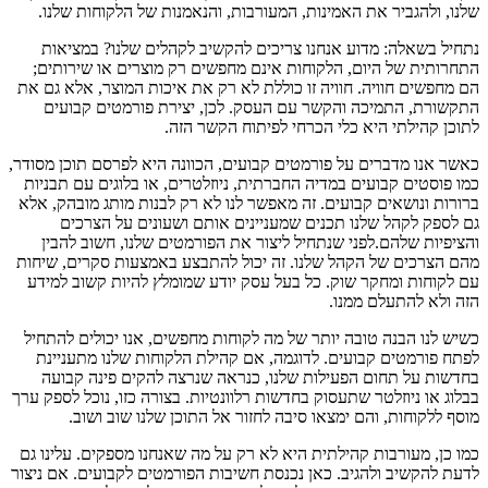
שלנו, ולהגביר את האמינות, המעורבות, והנאמנות של הלקוחות שלנו.
נתחיל בשאלה: מדוע אנחנו צריכים להקשיב לקהלים שלנו? במציאות
התחרותית של היום, הלקוחות אינם מחפשים רק מוצרים או שירותים;
הם מחפשים חוויה. חוויה זו כוללת לא רק את איכות המוצר, אלא גם את
התקשורת, התמיכה והקשר עם העסק. לכן, יצירת פורמטים קבועים
לתוכן קהילתי היא כלי הכרחי לפיתוח הקשר הזה.
כאשר אנו מדברים על פורמטים קבועים, הכוונה היא לפרסם תוכן מסודר,
כמו פוסטים קבועים במדיה החברתית, ניוזלטרים, או בלוגים עם תבניות
ברורות ונושאים קבועים. זה מאפשר לנו לא רק לבנות מותג מובהק, אלא
גם לספק לקהל שלנו תכנים שמעניינים אותם ושעונים על הצרכים
והציפיות שלהם.לפני שנתחיל ליצור את הפורמטים שלנו, חשוב להבין
מהם הצרכים של הקהל שלנו. זה יכול להתבצע באמצעות סקרים, שיחות
עם לקוחות ומחקר שוק. כל בעל עסק יודע שמומלץ להיות קשוב למידע
הזה ולא להתעלם ממנו.
כשיש לנו הבנה טובה יותר של מה לקוחות מחפשים, אנו יכולים להתחיל
לפתח פורמטים קבועים. לדוגמה, אם קהילת הלקוחות שלנו מתעניינת
בחדשות על תחום הפעילות שלנו, כנראה שנרצה להקים פינה קבועה
בבלוג או ניוזלטר שתעסוק בחדשות רלוונטיות. בצורה כזו, נוכל לספק ערך
מוסף ללקוחות, והם ימצאו סיבה לחזור אל התוכן שלנו שוב ושוב.
כמו כן, מעורבות קהילתית היא לא רק על מה שאנחנו מספקים. עלינו גם
לדעת להקשיב ולהגיב. כאן נכנסת חשיבות הפורמטים לקבועים. אם ניצור