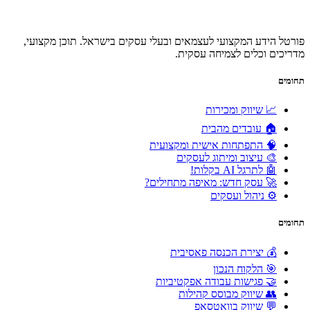
פורטל הידע המקצועי לעצמאים ובעלי עסקים בישראל. תוכן מקצועי,
מדריכים וכלים לצמיחה עסקית.
תחומים
📈 שיווק ומכירות
🏠 עובדים מהבית
🧠 התפתחות אישית ומקצועית
🎨 עיצוב ומיתוג לעסקים
🤖 לתרגל AI בקלות!
🚀 עסק חדש: מאיפה מתחילים?
⚙️ ניהול ועסקים
תחומים
💰 יצירת הכנסה פאסיבית
🎯 הלקוח הנכון
🤝 פגישות עבודה אפקטיביות
👥 שיווק מבוסס קהילות
💬 שיווק בוואטסאפ