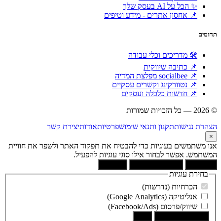
✨ הכל על AI בעסק שלך
📌 אחסון אתרים - מידע וטיפים
תחומים
🛠 מדריכים וכלי עבודה
📌 כתיבה שיווקית
📌 socialbee מפלצת המדיה
📌 נטוורקינג וקשרים עסקיים
📌 חדשות כלכלה ועסקים
© 2026 — כל הזכויות שמורות
הוקם ומקודם ע"י:
צימטים
הצהרת נגישות
תקנון ותנאי שימוש
פרטיות
אודות
יצירת קשר
×
אנו משתמשים בעוגיות כדי להבטיח את תפקוד האתר ולשפר את חוויית
המשתמש. אפשר לבחור אילו סוגי עוגיות להפעיל.
קבל הכל
הסר לא הכרחיות
העדפות
בחירת עוגיות
הכרחיות (נדרשות)
אנליטיקה (Google Analytics)
שיווק/פרסום (Facebook/Ads)
שמור את הבחירה
בטל