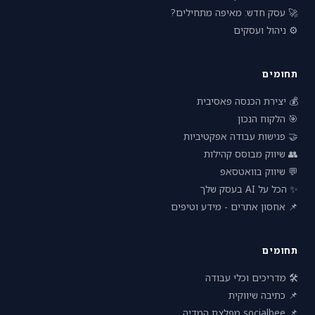
🚀 עסק חדש: מאיפה מתחילים?
⚙️ ניהול ועסקים
תחומים
💰 יצירת הכנסה פאסיבית
🎯 הלקוח הנכון
🤝 פגישות עבודה אפקטיביות
👥 שיווק מבוסס קהילות
💬 שיווק בוואטסאפ
✨ הכל על AI בעסק שלך
📌 אחסון אתרים - מידע וטיפים
תחומים
🛠 מדריכים וכלי עבודה
📌 כתיבה שיווקית
📌 socialbee מפלצת המדיה