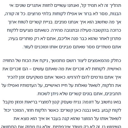
תהליך זה לא תמיד קל, ואנחנו עשויים לחוות אתגרים שונים: אי
הבנות, מסר לא ברור או אפילו לקוחות בלתי מרוצים. כל זה קורה,
אך מה שחשוב הוא איך אנחנו מגיבים. בניית קשרים לטווח ארוך
כרוכה בהקשבה פעילה ובתגובה מהירה. כשאתם מציעים ללקוח
פתרון לאחר שהוא כבר פנה אליכם, אתם לא רק פותרים בעיה;
אתם משדרים מסר שאתם מבינים אותו ומוכנים לעזור.
כחלק מהמאמצים ליצור רושם מתמשך, ניקח את הכוח של החוויה
האישית. לקוחות לא זוכרים את מה שאתם עושים – הם זוכרים את
איך אתם גורמים להם להרגיש. כאשר אתם משקיעים זמן להכיר
את הלקוח, לשאול שאלות על חייו האישיים, על העדפותיו ואפילו על
תחביבים, אתם בונים קשרים שלא ניתן לשכוח.
בואו נחשוב על דוגמה: נניח שעסק קטן למוצרי בריאות ומזון מקבל
לקוח קבוע. בואו נבנה כאן קשרים: כאשר הלקוח חוזר, המוכר יכול
לשאול אותו על המוצר שהוא קנה בעבר או איך הוא מצא את
השימוש בו. זה לא רק משדר איכפתיות, אלא גם מחזק את התחושה