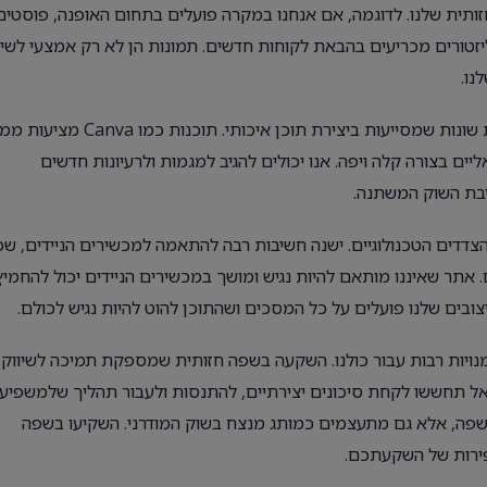
תית שלנו. לדוגמה, אם אנחנו במקרה פועלים בתחום האופנה, פוסטים
ליזטורים מכריעים בהבאת לקוחות חדשים. תמונות הן לא רק אמצעי לשי
נו.
כדי להבטיח שפה חזותית מדויקת, ניתן להשתמש בפלטפורמות שונות שמסייעות ביצירת תוכן איכותי. תוכ
אליים בצורה קלה ויפה. אנו יכולים להגיב למגמות ולרעיונות חדשים
יבת השוק המשתנה.
צדדים הטכנולוגיים. ישנה חשיבות רבה להתאמה למכשירים הניידים, שכ
 אתר שאיננו מותאם להיות נגיש ומושך במכשירים הניידים יכול להחמיץ
הזדמנויות רבות עבור כולנו. השקעה בשפה חזותית שמספקת תמיכה לשיווק
אל תחששו לקחת סיכונים יצירתיים, להתנסות ולעבור תהליך שלמשפיע 
שפה, אלא גם מתעצמים כמותג מנצח בשוק המודרני. השקיעו בשפה
פירות של השקעתכם.