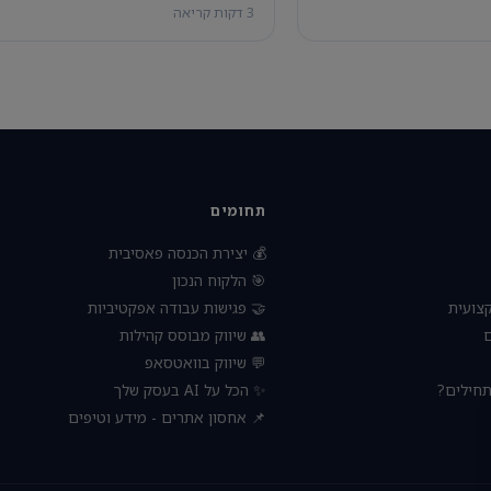
3 דקות קריאה
תחומים
💰 יצירת הכנסה פאסיבית
🎯 הלקוח הנכון
🤝 פגישות עבודה אפקטיביות
🧠 הת
👥 שיווק מבוסס קהילות

💬 שיווק בוואטסאפ
✨ הכל על AI בעסק שלך
🚀 עסק 
📌 אחסון אתרים - מידע וטיפים