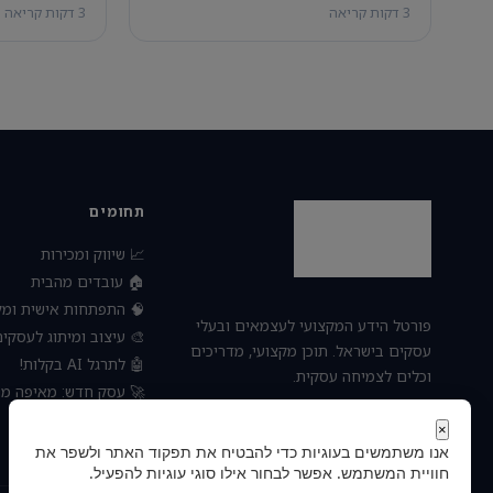
3 דקות קריאה
3 דקות קריאה
תחומים
📈 שיווק ומכירות
🏠 עובדים מהבית
פתחות אישית ומקצועית
פורטל הידע המקצועי לעצמאים ובעלי
 עיצוב ומיתוג לעסקים
עסקים בישראל. תוכן מקצועי, מדריכים
🤖 לתרגל AI בקלות!
וכלים לצמיחה עסקית.
חדש: מאיפה מתחילים?
⚙️ ניהול ועסקים
×
אנו משתמשים בעוגיות כדי להבטיח את תפקוד האתר ולשפר את
חוויית המשתמש. אפשר לבחור אילו סוגי עוגיות להפעיל.