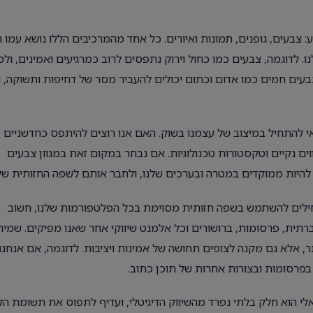
צבעים, גופנים, תמונות ואיורים. כל אחד מהמרכיבים הללו נושא עמו 
. לדוגמה, צבעים כמו כחול וירוק נתפסים לרוב כמרגיעים ואמינים, ולכ
בעים חמים כמו אדום וכתום יכולים להעביר מסר של דחיפות ותשוקה, 
י להתחיל במיצוב של עצמנו בשוק. האם אנו רוצים להיתפס כחדשניים
ווים נקיים וטקסטורות טכנולוגיות. אם נבחר במקום זאת במגוון צבעים
להיות ממוקדים במטרה ובערכים שלנו, ולחבר אותם לשפה החזותית שלנ
חילים להשתמש בשפה חזותית מסוימת בכל הפלטפורמות שלנו, חשוב
רתית, פרסומות, ברושורים וכל אלמנט שיווקי אחר שאנו מפיקים. שמיר
, אלא גם מקנה לצופים תחושה של אמינות ויציבות. לדוגמה, אם אנחנו
פרסומות ובצורות אחרות של תוכן כתוב.
ואלי הוא חלק בלתי נפרד מהשיווק הדיגיטלי, ועדיף לתפוס את תשומת הל