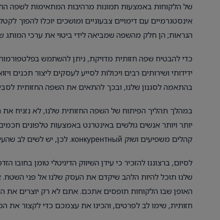
של הלקוחות באמצעות תמונות מרהיבות המתאימות לשפה החזו
אינסטגרמיים עם דימויים צבעוניים ומושכים יוכלו להפוך לקט
הנראות; הן חלק מהשפה שמביאה לידי ביטוי את ערכי המותג של
ידידותי ושירותים רבים ויכולות לסייע לעסקים ליצור תכנים ויזו
בהתאמה לסגנון שלנו, ובכך להתאים את השפה החזותית לסב
במהלך תהליך הפיתוח של השפה החזותית שלנו, לא נזניח את ה
יותר ויותר אנשים גולשים באינטרנט באמצעות טלפונים חכמים.
קהלים משפיעים ושוק конкурентный. לכן, יש לשים לב שהעיצובים שלנו פועלים על כל המסכים ושהתוכן להוט להיות נגיש לכולם.
לסיום, ברצוננו להזכיר כי עידן השיווק הדיגיטלי טומן בחובו 
שלנו תוכל להיות הלהב שיקדם את העסק שלנו אל פני השטח. 
האופן שבו הלקוחות תופסים אתכם. אתם לא רק יוצרים את ה
חזותית, שימו לב לפרטים, והכינו את עצמכם כדי לקצור את ה