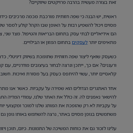
זאת בצורה מעשית בהרבה פרויקטים שיווקיים?
ראשית, יש הבנה כי שפה חזותית מורכבת מכמה מרכיבים כידוע: 
מסוים ויכול להשפיע רבות על האופן שבו הקהל קולע למסר שלנו
הם אידיאליים לבתי עסק בתחום הבריאות והטיפול. מצד שני, צ
מתאימים יותר
לעסקים
בתחום המזון או הבילויים.
כשעסק שואף ליצור שפה חזותית שתומכת בשיווק דיגיטלי, כדא
ורעננים? אם כך, ייתכן ונרצה לבחור בעיצובים מודרניים, עם ק
קלאסיים יותר, עשוי להיתפס כעסק בעל מסורת ואיכות. חשוב 
אחד האתגרים הגדולים הוא שמירה על עקביות. כאשר אנו מת
להישאר נאמנים לה. זה כולל את האתר שלנו, עמודי המדיה החב
על עקביות לא רק שהופכת את המותג שלנו למוכר ומקצועי יותר
משתמשים בגופן מסוים באתר, נרצה להשתמש באותו גופן גם ב
עלינו לזכור גם את כוחות המשיכה של התמונות. כיום, תוכן ויז