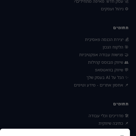
🚀 עסק חדש: מאיפה מתחילים?
⚙️ ניהול ועסקים
תחומים
💰 יצירת הכנסה פאסיבית
🎯 הלקוח הנכון
🤝 פגישות עבודה אפקטיביות
👥 שיווק מבוסס קהילות
💬 שיווק בוואטסאפ
✨ הכל על AI בעסק שלך
📌 אחסון אתרים - מידע וטיפים
תחומים
🛠 מדריכים וכלי עבודה
📌 כתיבה שיווקית
📌 socialbee מפלצת המדיה