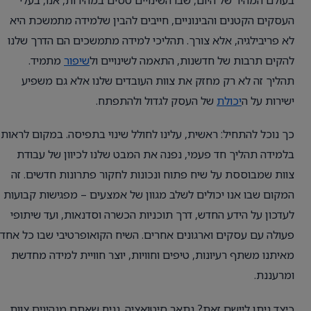
בעולם המהיר של היום, שבו השינויים טסים במהירות, אנו, בעלי
העסקים הקטנים והבינוניים, חייבים להבין שלמידה מתמשכת היא
לא פריבילגיה, אלא צורך. תהליכי למידה מתמשכים הם הדרך שלנו
להקים תרבות של חדשנות, התאמה לשינויים ול
שיפור
מתמיד.
תהליך זה לא רק מחזק את צוות העובדים שלנו אלא גם משפיע
ישירות על ה
יכולת
של העסק לגדול ולהתפתח.
כך נוכל להתחיל: ראשית, עלינו לחולל שינוי בתפיסה. במקום לראות
בלמידה תהליך חד פעמי, נפנה את המבט שלנו לכיוון של עבודת
צוות שמבוססת על שיח פתוח ונכונות לחקור פתרונות חדשים. זה
המקום שבו אנו יכולים לשלב מגוון של אמצעים – מפגישות קבועות
לעדכון על הידע החדש, דרך תוכניות הכשרה וסדנאות, ועד שיתופי
פעולה עם עסקים וארגונים אחרים. השיח הקואופרטיבי שבו כל אחד
מאיתנו משתף רעיונות, טיפים וחוויות, יוצר חוויית למידה מחדשת
ומרעננת.
כיצד ניתן ליישם זאת? נתאר סיטואציה. נניח שאתם מנהיגים צוות