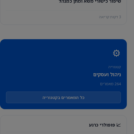
שיפור כישורי משא ומתן כמנהל
3 דקות קריאה
⚙️
קטגוריה
ניהול ועסקים
264 מאמרים
כל המאמרים בקטגוריה
📈 פופולרי כרגע