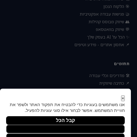
🎯 הלקוח הנכון
🤝 פגישות עבודה אפקטיביות
👥 שיווק מבוסס קהילות
💬 שיווק בוואטסאפ
✨ הכל על AI בעסק שלך
📌 אחסון אתרים - מידע וטיפים
תחומים
🛠 מדריכים וכלי עבודה
📌 כתיבה שיווקית
📌 socialbee מפלצת המדיה
📌 נטוורקינג וקשרים עסקיים
×
אנו משתמשים בעוגיות כדי להבטיח את תפקוד האתר ולשפר את
📌 חדשות כלכלה ועסקים
חוויית המשתמש. אפשר לבחור אילו סוגי עוגיות להפעיל.
קבל הכל
הסר לא הכרחיות
© 2026 — כל הזכויות