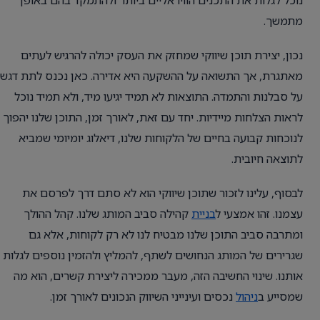
מתמשך.
נכון, יצירת תוכן שיווקי שמחזק את העסק יכולה להרגיש לעתים
מאתגרת, אך התשואה על ההשקעה היא אדירה. כאן נכנס לתת דגש
על סבלנות והתמדה. התוצאות לא תמיד יגיעו מיד, ולא תמיד נוכל
לראות הצלחות מיידיות. יחד עם זאת, לאורך זמן, התוכן שלנו יהפוך
לנוכחות קבועה בחיים של הלקוחות שלנו, דיאלוג יומיומי שמביא
לתוצאה חיובית.
לבסוף, עלינו לזכור שתוכן שיווקי הוא לא סתם דרך לפרסם את
עצמנו. זהו אמצעי ל
בניית
קהילה סביב המותג שלנו. קהל ההולך
ומתרבה סביב התוכן שלנו מבטיח לנו לא רק לקוחות, אלא גם
שגרירים של המותג הנחושים לשתף, להמליץ ולהזמין נוספים לגלות
אותנו. שינוי החשיבה הזה, מעבר ממכירה ליצירת קשרים, הוא מה
שמסייע ב
ניהול
נכסים ועינייני השיווק הנכונים לאורך זמן.