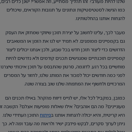
שלנו להיות מעורב? זהו תהליך מסתייע, וזה אפשרי! ישנן כלים רבים,
כמו הגישה לסטטיסטיקות ונתונים על תגובות הקוראים, שיכולים
להנחות אותנו בהחלטותינו.
מעבר לכך, עלינו לחשוב על יצירת תוכן שיווקי שמחזק את העסק
גם בקמפיינים ממומנים. לא תמיד יש לנו את הזמן או המשאבים
הדרושים כדי ליצור תוכן חדש בכל שבוע, ולכן אנחנו יכולים ליצור
קמפיינים תוכנתיים שמנגישים תכנים קודמים ולא נדרשים להיות
מוחשיים בכל רגע. לדוגמה, סרטון שהתבסס על תוכן איכותי שיצרנו
לפני כמה חודשים יכול למכור את המותג שלנו, לחזור על המסרים
המרכזיים ולחשוף את המתמחה שלנו שוב בצורה שונה.
כמובן, במקביל לכל אלו, יש לגייס דיווח מהקהל. באילו תכנים הם
מעוניינים? מה הם אוהבים? אילו שאלות מופיעות אצלם? הקשבה זו
היא קריטית, והיא יכולה להנחות אותנו ב
פיתוח
התוכן העתידי שלנו.
ניתן לערוך סקרים, לבקש פידבק ישיר ולראות מה עובד ומה לא. כך
נוכל לגלות את התכנים הוויראליים ביותר ולהתמקד בהם באופן