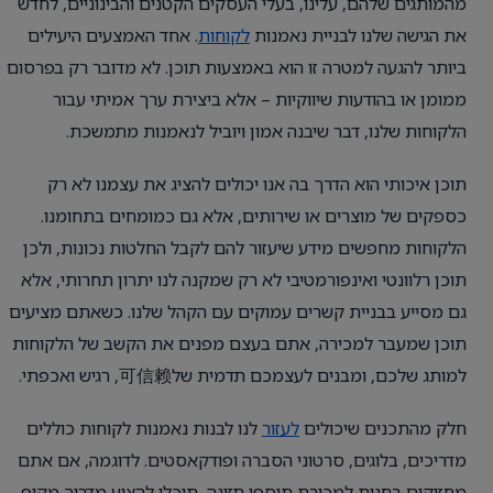
מהמותגים שלהם, עלינו, בעלי העסקים הקטנים והבינוניים, לחדש
את הגישה שלנו לבניית נאמנות
לקוחות
. אחד האמצעים היעילים
ביותר להגעה למטרה זו הוא באמצעות תוכן. לא מדובר רק בפרסום
ממומן או בהודעות שיווקיות – אלא ביצירת ערך אמיתי עבור
הלקוחות שלנו, דבר שיבנה אמון ויוביל לנאמנות מתמשכת.
תוכן איכותי הוא הדרך בה אנו יכולים להציג את עצמנו לא רק
כספקים של מוצרים או שירותים, אלא גם כמומחים בתחומנו.
הלקוחות מחפשים מידע שיעזור להם לקבל החלטות נכונות, ולכן
תוכן רלוונטי ואינפורמטיבי לא רק שמקנה לנו יתרון תחרותי, אלא
גם מסייע בבניית קשרים עמוקים עם הקהל שלנו. כשאתם מציעים
תוכן שמעבר למכירה, אתם בעצם מפנים את הקשב של הלקוחות
למותג שלכם, ומבנים לעצמכם תדמית של可信赖, רגיש ואכפתי.
חלק מהתכנים שיכולים
לעזור
לנו לבנות נאמנות לקוחות כוללים
מדריכים, בלוגים, סרטוני הסברה ופודקאסטים. לדוגמה, אם אתם
מחזיקים בחנות למכירת תוספי תזונה, תוכלו להציע מדריך מקיף