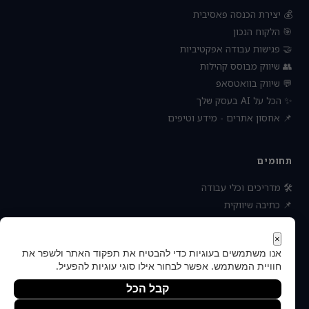
💰 יצירת הכנסה פאסיבית
🎯 הלקוח הנכון
🤝 פגישות עבודה אפקטיביות
👥 שיווק מבוסס קהילות
💬 שיווק בוואטסאפ
✨ הכל על AI בעסק שלך
📌 אחסון אתרים - מידע וטיפים
תחומים
🛠 מדריכים וכלי עבודה
📌 כתיבה שיווקית
📌 socialbee מפלצת המדיה
📌 נטוורקינג וקשרים עסקיים
×
אנו משתמשים בעוגיות כדי להבטיח את תפקוד האתר ולשפר את
📌 חדשות כלכלה ועסקים
חוויית המשתמש. אפשר לבחור אילו סוגי עוגיות להפעיל.
קבל הכל
הסר לא הכרחיות