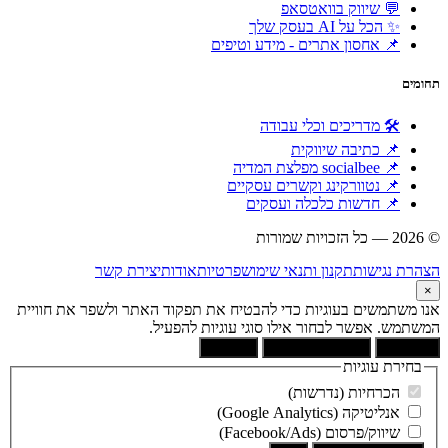
💬 שיווק בוואטסאפ
✨ הכל על AI בעסק שלך
📌 אחסון אתרים - מידע וטיפים
תחומים
🛠 מדריכים וכלי עבודה
📌 כתיבה שיווקית
📌 socialbee מפלצת המדיה
📌 נטוורקינג וקשרים עסקיים
📌 חדשות כלכלה ועסקים
© 2026 — כל הזכויות שמורות
הוקם ומקודם ע"י:
צימטים
הצהרת נגישות
תקנון ותנאי שימוש
פרטיות
אודות
יצירת קשר
×
אנו משתמשים בעוגיות כדי להבטיח את תפקוד האתר ולשפר את חוויית
המשתמש. אפשר לבחור אילו סוגי עוגיות להפעיל.
קבל הכל
הסר לא הכרחיות
העדפות
בחירת עוגיות
הכרחיות (נדרשות)
אנליטיקה (Google Analytics)
שיווק/פרסום (Facebook/Ads)