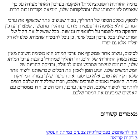
ברמה החזותית והפונקציונלית? השקעה בעדכון האתר מעידה על כך
שאכפת לנו מהמותג שלנו ומהלקוחות שלנו, ומביאה נקודות זכות רבות.
לבסוף, בשלב הסופי של התהליך, נזכור שעיצוב אתר שמשקף את ערכי
המותג, זו לא משימה חד פעמית. מדובר בתהליך מתמשך, שמצריך עדכון
ותחזוקה כדי לשמור על רלוונטיות ונגישות. ככל שנשקול את הקול של
המותג שלנו בכל עדכון ובכל שינוי, כן נוכל להבטיח שהמותג שלנו לא רק
יצליח אלא גם יפרח.
לסיכום, עיצוב אתר שמשקף את ערכי המותג הוא משימה חשובה מאין
כמוה בשוק התחרותי של היום. זהו תהליך שמתחיל בהבנת ערכי המותג
שלנו, תרגומם לעיצוב שמרגש ומניע לפעולה, ובדיקת החוויות של
המשתמשים שלנו. הגיע הזמן לאמץ את הכלים שברשותנו וליצור אתר
שלא רק יראה טוב, אלא גם יספר את הסיפור שלנו בצורה המדויקת
ביותר. הישארו נאמנים לערכים שלכם, וזכרו שהלקוחות שלכם רוצים
להתחבר לסיפור שלכם. השקיעו, עדכנו, והכי חשוב, חדו בומסרים עם
האנשים שמבינים את המסר שלכם.
מאמרים קשורים
איך להשתמש בפסיכולוגיית צבעים במיתוג העסקי
3 דקות קריאה