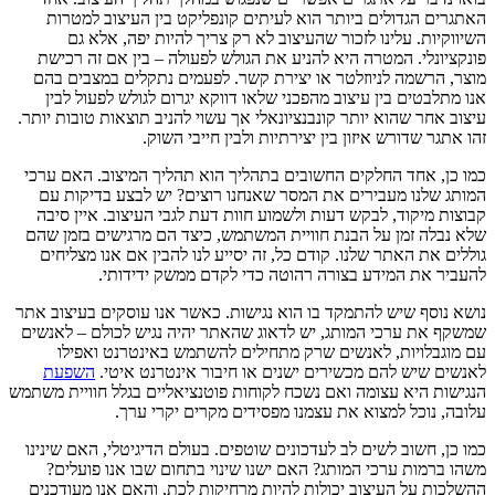
האתגרים הגדולים ביותר הוא לעיתים קונפליקט בין העיצוב למטרות
השיווקיות. עלינו לזכור שהעיצוב לא רק צריך להיות יפה, אלא גם
פונקציונלי. המטרה היא להניע את הגולש לפעולה – בין אם זה רכישת
מוצר, הרשמה לניוזלטר או יצירת קשר. לפעמים נתקלים במצבים בהם
אנו מתלבטים בין עיצוב מהפכני שלאו דווקא יגרום לגולש לפעול לבין
עיצוב אחר שהוא יותר קונבנציונאלי אך עשוי להניב תוצאות טובות יותר.
זהו אתגר שדורש איזון בין יצירתיות ולבין חייבי השוק.
כמו כן, אחד החלקים החשובים בתהליך הוא תהליך המיצוב. האם ערכי
המותג שלנו מעבירים את המסר שאנחנו רוצים? יש לבצע בדיקות עם
קבוצות מיקוד, לבקש דעות ולשמוע חוות דעת לגבי העיצוב. איין סיבה
שלא נבלה זמן על הבנת חוויית המשתמש, כיצד הם מרגישים בזמן שהם
גוללים את האתר שלנו. קודם כל, זה יסייע לנו להבין אם אנו מצליחים
להעביר את המידע בצורה רהוטה כדי לקדם ממשק ידידותי.
נושא נוסף שיש להתמקד בו הוא נגישות. כאשר אנו עוסקים בעיצוב אתר
שמשקף את ערכי המותג, יש לדאוג שהאתר יהיה נגיש לכולם – לאנשים
עם מוגבלויות, לאנשים שרק מתחילים להשתמש באינטרנט ואפילו
לאנשים שיש להם מכשירים ישנים או חיבור אינטרנט איטי.
השפעת
הנגישות היא עצומה ואם נשכח לקוחות פוטנציאליים בגלל חוויית משתמש
עלובה, נוכל למצוא את עצמנו מפסידים מקרים יקרי ערך.
כמו כן, חשוב לשים לב לעדכונים שוטפים. בעולם הדיגיטלי, האם שינינו
משהו ברמות ערכי המותג? האם ישנו שינוי בתחום שבו אנו פועלים?
ההשלכות על העיצוב יכולות להיות מרחיקות לכת, והאם אנו מעודכנים