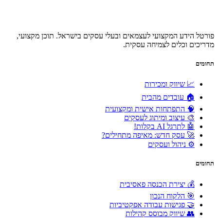
פורטל הידע המקצועי לעצמאים ובעלי עסקים בישראל. תוכן מקצועי,
מדריכים וכלים לצמיחה עסקית.
תחומים
📈 שיווק ומכירות
🏠 עובדים מהבית
🧠 התפתחות אישית ומקצועית
🎨 עיצוב ומיתוג לעסקים
🤖 לתרגל AI בקלות!
🚀 עסק חדש: מאיפה מתחילים?
⚙️ ניהול ועסקים
תחומים
💰 יצירת הכנסה פאסיבית
🎯 הלקוח הנכון
🤝 פגישות עבודה אפקטיביות
👥 שיווק מבוסס קהילות