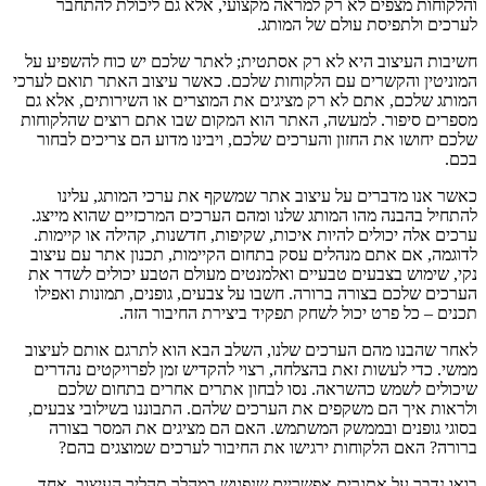
והלקוחות מצפים לא רק למראה מקצועי, אלא גם ליכולת להתחבר
לערכים ולתפיסת עולם של המותג.
חשיבות העיצוב היא לא רק אסתטית; לאתר שלכם יש כוח להשפיע על
המוניטין והקשרים עם הלקוחות שלכם. כאשר עיצוב האתר תואם לערכי
המותג שלכם, אתם לא רק מציגים את המוצרים או השירותים, אלא גם
מספרים סיפור. למעשה, האתר הוא המקום שבו אתם רוצים שהלקוחות
שלכם יחושו את החזון והערכים שלכם, ויבינו מדוע הם צריכים לבחור
בכם.
כאשר אנו מדברים על עיצוב אתר שמשקף את ערכי המותג, עלינו
להתחיל בהבנה מהו המותג שלנו ומהם הערכים המרכזיים שהוא מייצג.
ערכים אלה יכולים להיות איכות, שקיפות, חדשנות, קהילה או קיימות.
לדוגמה, אם אתם מנהלים עסק בתחום הקיימות, תכנון אתר עם עיצוב
נקי, שימוש בצבעים טבעיים ואלמנטים מעולם הטבע יכולים לשדר את
הערכים שלכם בצורה ברורה. חשבו על צבעים, גופנים, תמונות ואפילו
תכנים – כל פרט יכול לשחק תפקיד ביצירת החיבור הזה.
לאחר שהבנו מהם הערכים שלנו, השלב הבא הוא לתרגם אותם לעיצוב
ממשי. כדי לעשות זאת בהצלחה, רצוי להקדיש זמן לפרויקטים נהדרים
שיכולים לשמש כהשראה. נסו לבחון אתרים אחרים בתחום שלכם
ולראות איך הם משקפים את הערכים שלהם. התבוננו בשילובי צבעים,
בסוגי גופנים ובממשק המשתמש. האם הם מציגים את המסר בצורה
ברורה? האם הלקוחות ירגישו את החיבור לערכים שמוצגים בהם?
בואו נדבר על אתגרים אפשריים שנפגוש במהלך תהליך העיצוב. אחד