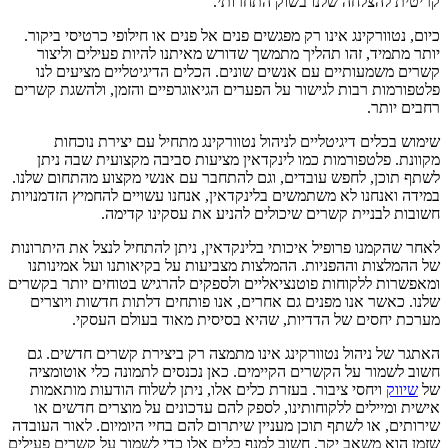
קריטית להצלחה שלנו בשוק התחרותי.
כיום, נטוורקינג אינו רק מפגשים פנים אל פנים או חילופי כרטיסי ביקור.
יותר מתמיד, זהו תהליך מתמשך שדורש מאיתנו להיות פעילים וליצור
קשרים משמעותיים עם אנשים שונים. הכלים הדיגיטליים מציעים לנו
פלטפורמות רבות לגישור על הפערים הגיאוגרפיים והזמן, ולהשגת קשרים
רחבים יותר.
שימוש בכלים דיגיטליים לניהול נטוורקינג מתחיל עם יצירת נוכחות
מקוונת. פלטפורמות כמו לינקדאין מציעות סביבה מקצועית שבה ניתן
לשתף תוכן, לחפש עובדים, וגם להתחבר עם אנשי מקצוע מהתחום שלנו.
במידה ואנחנו לא משתמשים בלינקדאין, אנחנו עשויים להחמיץ הזדמנויות
חשובות לבניית קשרים שיכולים להניע את עסקינו קדימה.
לאחר שהקמנו פרופיל איכותי בלינקדאין, ניתן להתחיל לנצל את היתרונות
של ההמלצות וההפניות. ההמלצות מצביעות על בקיאותנו ועל אמינותנו
ומאפשרות ללקוחות פוטנציאליים ולספקים להרגיש בטוחים יותר בקשרים
שלנו. כאשר אנו מפנים גם אחרים, אנו פותחים דלתות חדשות ויוצרים
מערכת יחסים של הדדיות, שהיא בסיסית מאוד בעולם העסקי.
האתגר של ניהול נטוורקינג אינו מתמצה רק ביצירת קשרים חדשים. גם
חשוב לשמור על הקשרים הקיימים. כאן נכנסים לתמונה כלי אוטומציה
של
שיווק
ויחסי ציבור. בעזרת כלים אלו, ניתן לשלוח הודעות מותאמות
אישית ומיילים ללקוחותינו, לספק להם עדכונים על מוצרים חדשים או
שירותים, או לשתף תוכן מעניין שיתרום להם בחיי היומיום. לאור העובדה
שזמן הוא משאב יקר, חשוב למנף כלים אלו כדי לשמור על קשרים פעילים