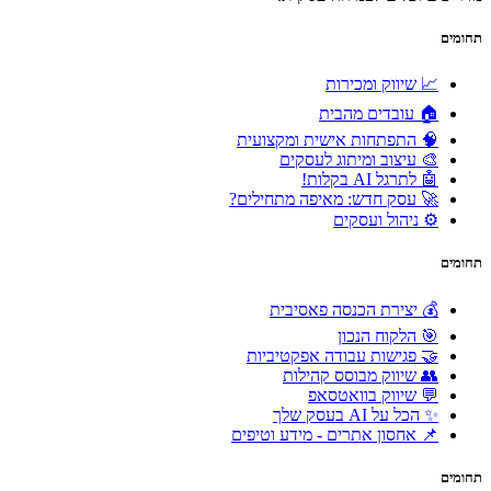
תחומים
📈 שיווק ומכירות
🏠 עובדים מהבית
🧠 התפתחות אישית ומקצועית
🎨 עיצוב ומיתוג לעסקים
🤖 לתרגל AI בקלות!
🚀 עסק חדש: מאיפה מתחילים?
⚙️ ניהול ועסקים
תחומים
💰 יצירת הכנסה פאסיבית
🎯 הלקוח הנכון
🤝 פגישות עבודה אפקטיביות
👥 שיווק מבוסס קהילות
💬 שיווק בוואטסאפ
✨ הכל על AI בעסק שלך
📌 אחסון אתרים - מידע וטיפים
תחומים