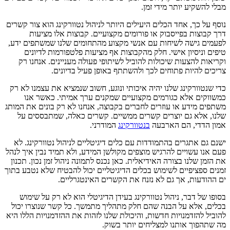
מבלי להשקיע יותר מידי זמן.
נוסף על כך, אחד הכלים היעילים היותר לניהול נטוורקינג הוא צור קשרים
דרך קבוצות בפייסבוק או פורומים מקצועיים. קבוצות אלו מציעות
לפעמים גישה לשיחות עם אנשי מקצוע מהתחומים שלנו שמשתפים ידע,
טיפים וניסיון אישי. חלק מהקבוצות אף מציעות פלטפורמות לדיונים
וקריאות להצעות שיכולות להוביל לשיתופי פעולה מעניינים. אנחנו רק
צריכים להיות פתוחים לכך ולהשתתף באופן פעיל בדיונים.
כדי שנטוורקינג שלנו יהיה איכותי ונוגע, חשוב שנמציא את עצמנו לא רק
כמשווקים אלא כגורמים מקצועיים שמקנים ערך אמיתי. כאשר אנו
משתפים מידע או עוזרים לחברים בקבוצה, אנחנו לא רק בונים את המותג
שלנו, אלא גם יוצרים קשרים ממשיים. קשרים כאלה, שמתבססים על
אמון הדדי, הם הארבעה
בנטוורקינג
המודרני.
ישנם גם אתגרים בהתמודדות עם כלים דיגיטליים לניהול נטוורקינג. לא
פעם אנו עשויים להרגיש מוצפים מקולשן המידע, ולא תמיד נבין איך לנהל
את הזמן שלנו בצורה האידיאלית. כאן נכנס לתמונה ניהול זמן נכון. תכנון
זמנים ספציפיים לשימוש בכלים הדיגיטליים יכול להבטיח שלא נטבע בתוך
ים ההודעות, אך גם לא נזנח את הקשרים האינטגרליים.
בסופו של דבר, ניהול נטוורקינג בעידן הדיגיטלי הוא לא רק על שימוש
בכלים, אלא על הבנה שהם חלק מתהליך מתמשך. כל קשר שנוצרו יכול
להוביל להזדמנויות חדשות, והיכולת שלנו לזהות את ההזדמנויות הללו היא
מה שתהפוך אותנו למצליחים יותר בשוק.