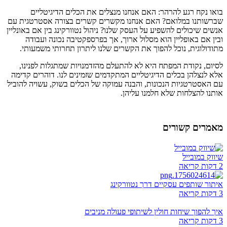
בואו נקח רגע להרהר: האם אנחנו מנצלים את הכלים הדיגיטליים
שברשותנו במלואם? האם אנחנו מקשרים קשרים בצורה אסטרטגית עם
אנשים שיכולים להשפיע על העסק שלנו? ניהול נטוורקינג בין אם באונליין
ובין אם באופליין הוא מסלול ארוך, אך בפרספקטיבה נכונה ועבודה
מתודולוגית, נוכל להפוך את הקשרים שלנו ליתרון תחרותי משמעותי.
לסיום, נקודת המפתח היא לא להתעלם מהזדמנויות שמתגלות לפנינו,
אלא לנצלהן בכלים הדיגיטליים המתקדמים שזמינים לנו. דוהרים קדימה
עם האסטרטגיות הנכונות, והבנה עמוקה של הכלים בשוק, עשויה להוביל
אותנו להצלחות שלא חלמנו עליהן.
מאמרים קשורים
שיווק במובייל
2 דקות קריאה
איתור שותפים עסקיים דרך נטוורקינג
3 דקות קריאה
איך להפוך שיחות חולין לשיתופי פעולה מניבים
3 דקות קריאה